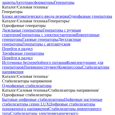
защиты
Автотрансформаторы
Генераторы
Каталог
/
Силовая техника
/
Генераторы
Блоки автоматического ввода резерва
Однофазные генераторы
Каталог
/
Силовая техника
/
Генераторы
/
Однофазные генераторы
Дизельные генераторы
Генераторы с ручным
стартером
Генераторы с электростартером
Инверторные
генераторы
Газовые генераторы
Двухтактные
генераторы
Генераторы с автозапуском
Перейти в раздел
Трехфазные генераторы
Перейти в раздел
Источники бесперебойного питания
Комплектующие для
генераторов
Пневмоинструмент
Компрессоры
Стабилизаторы
напряжения
Каталог
/
Силовая техника
/
Стабилизаторы напряжения
Однофазные стабилизаторы
Каталог
/
Силовая техника
/
Стабилизаторы напряжения
/
Однофазные стабилизаторы
Бытовые цифровые стабилизаторы
Цифровые настенные
стабилизаторы серии LUX
Цифровые стабилизаторы
пониженного напряжения
Стабилизаторы инверторного
типа
Стабилизаторы электромеханического