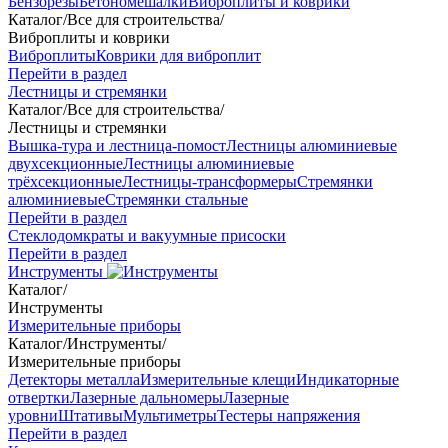
Бензорезы
Бетономешалки
Виброплиты и коврики
Каталог
/
Все для строительства
/
Виброплиты и коврики
Виброплиты
Коврики для виброплит
Перейти в раздел
Лестницы и стремянки
Каталог
/
Все для строительства
/
Лестницы и стремянки
Вышка-тура и лестница-помост
Лестницы алюминиевые
двухсекционные
Лестницы алюминиевые
трёхсекционные
Лестницы-трансформеры
Стремянки
алюминиевые
Стремянки стальные
Перейти в раздел
Стеклодомкраты и вакуумные присоски
Перейти в раздел
Инструменты
Каталог
/
Инструменты
Измерительные приборы
Каталог
/
Инструменты
/
Измерительные приборы
Детекторы металла
Измерительные клещи
Индикаторные
отвертки
Лазерные дальномеры
Лазерные
уровни
Штативы
Мультиметры
Тестеры напряжения
Перейти в раздел