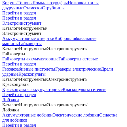
Колуны
Топоры
Ломы-гвоздодёры
Ножовки, пилы
двуручные
Стамески
Струбцины
Перейти в раздел
Перейти в раздел
Электроинструмент
Каталог
/
Инструменты
/
Электроинструмент
Аккумуляторные отвертки
Виброшлифовальные
машины
Гайковерты
Каталог
/
Инструменты
/
Электроинструмент
/
Гайковерты
Гайковерты аккумуляторные
Гайковерты сетевые
Перейти в раздел
Гвоздезабивные пистолеты
Граверы электрические
Дрели
ударные
Краскопульты
Каталог
/
Инструменты
/
Электроинструмент
/
Краскопульты
Краскопульты аккумуляторные
Краскопульты сетевые
Перейти в раздел
Лобзики
Каталог
/
Инструменты
/
Электроинструмент
/
Лобзики
Аккумуляторные лобзики
Электрические лобзики
Оснастка
для лобзиков
Перейти в раздел