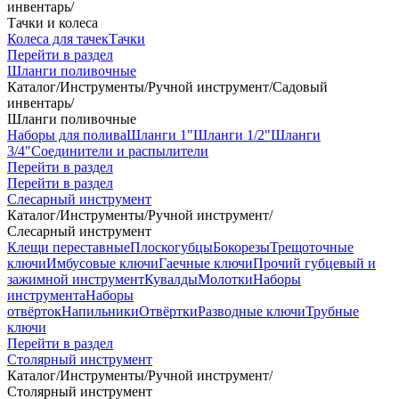
инвентарь
/
Тачки и колеса
Колеса для тачек
Тачки
Перейти в раздел
Шланги поливочные
Каталог
/
Инструменты
/
Ручной инструмент
/
Садовый
инвентарь
/
Шланги поливочные
Наборы для полива
Шланги 1"
Шланги 1/2"
Шланги
3/4"
Соединители и распылители
Перейти в раздел
Перейти в раздел
Слесарный инструмент
Каталог
/
Инструменты
/
Ручной инструмент
/
Слесарный инструмент
Клещи переставные
Плоскогубцы
Бокорезы
Трещоточные
ключи
Имбусовые ключи
Гаечные ключи
Прочий губцевый и
зажимной инструмент
Кувалды
Молотки
Наборы
инструмента
Наборы
отвёрток
Напильники
Отвёртки
Разводные ключи
Трубные
ключи
Перейти в раздел
Столярный инструмент
Каталог
/
Инструменты
/
Ручной инструмент
/
Столярный инструмент