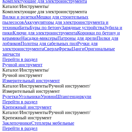
Комплектующие для электроинструмента
Каталог
/
Инструменты
/
Комплектующие для электроинструмента
Вилки и розетки
Мешки для строительных
пылесосов
Аккумуляторы для электроинструмента и
техники
Биты
Буры по бетону
Зарядные устройства
Зубила и
пики
Ключи для электроинструмента
Коронки по бетону и
керамике
Насадки-миксеры
Патроны для дрели
Пилки для
лобзиков
Полотна для сабельных пил
Ручки для
электроинструмента
Сверла
Фрезы
Цанги
Оригинальные
запчасти
Перейти в раздел
Ручной инструмент
Каталог
/
Инструменты
/
Ручной инструмент
Измерительный инструмент
Каталог
/
Инструменты
/
Ручной инструмент
/
Измерительный инструмент
Рулетки
Угольники
Уровни
Штангенциркули
Перейти в раздел
Крепежный инструмент
Каталог
/
Инструменты
/
Ручной инструмент
/
Крепежный инструмент
Заклепочники
Степлеры мебельные
Перейти в раздел