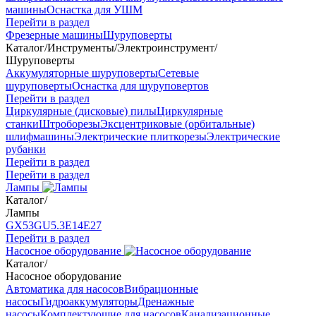
машины
Оснастка для УШМ
Перейти в раздел
Фрезерные машины
Шуруповерты
Каталог
/
Инструменты
/
Электроинструмент
/
Шуруповерты
Аккумуляторные шуруповерты
Сетевые
шуруповерты
Оснастка для шуруповертов
Перейти в раздел
Циркулярные (дисковые) пилы
Циркулярные
станки
Штроборезы
Эксцентриковые (орбитальные)
шлифмашины
Электрические плиткорезы
Электрические
рубанки
Перейти в раздел
Перейти в раздел
Лампы
Каталог
/
Лампы
GX53
GU5.3
Е14
Е27
Перейти в раздел
Насосное оборудование
Каталог
/
Насосное оборудование
Автоматика для насосов
Вибрационные
насосы
Гидроаккумуляторы
Дренажные
насосы
Комплектующие для насосов
Канализационные