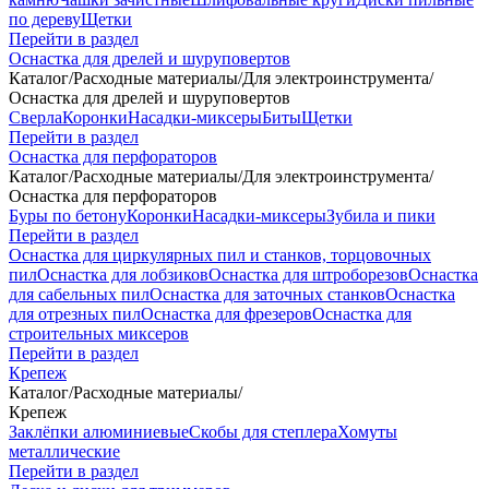
по дереву
Щетки
Перейти в раздел
Оснастка для дрелей и шуруповертов
Каталог
/
Расходные материалы
/
Для электроинструмента
/
Оснастка для дрелей и шуруповертов
Сверла
Коронки
Насадки-миксеры
Биты
Щетки
Перейти в раздел
Оснастка для перфораторов
Каталог
/
Расходные материалы
/
Для электроинструмента
/
Оснастка для перфораторов
Буры по бетону
Коронки
Насадки-миксеры
Зубила и пики
Перейти в раздел
Оснастка для циркулярных пил и станков, торцовочных
пил
Оснастка для лобзиков
Оснастка для штроборезов
Оснастка
для сабельных пил
Оснастка для заточных станков
Оснастка
для отрезных пил
Оснастка для фрезеров
Оснастка для
строительных миксеров
Перейти в раздел
Крепеж
Каталог
/
Расходные материалы
/
Крепеж
Заклёпки алюминиевые
Скобы для степлера
Хомуты
металлические
Перейти в раздел