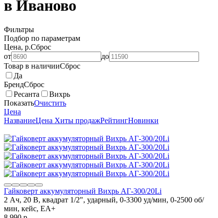
в Иваново
Фильтры
Подбор по параметрам
Цена, р.
Сброс
от
до
Товар в наличии
Сброс
Да
Бренд
Сброс
Ресанта
Вихрь
Показать
Очистить
Цена
Название
Цена
Хиты продаж
Рейтинг
Новинки
Гайковерт аккумуляторный Вихрь АГ-300/20Li
2 Ач, 20 В, квадрат 1/2", ударный, 0-3300 уд/мин, 0-2500 об/
мин, кейс, ЕА+
8 990
p.