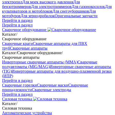
электропил
Для моек высокого давления
Для
бензотриммеров
Для электротриммеров
Для газонокосилок
Для
культиваторов и мотоблоков
Для снегоуборщиков
Для
мотобуров
Для зернодробилок
Оригинальные запчасти
Перейти в раздел
Перейти в раздел
Сварочное оборудование
Каталог
/
Сварочное оборудование
Сварочные краги
Сварочные аппараты для ПВХ
труб
Сварочные аппараты
Каталог
/
Сварочное оборудование
/
Сварочные аппараты
Инверторные сварочные аппараты (ММА)
Сварочные
полуавтоматы (MIG/MAG)
Инверторные сварочные аппараты
(TIG)
Инверторные аппараты для воздушно-плазменной резки
(ИПР)
Перейти в раздел
Сварочные горелки
Сварочные маски
Сварочные
принадлежности
Сварочные электроды
Перейти в раздел
Силовая техника
Каталог
/
Силовая техника
Автоматические устройства