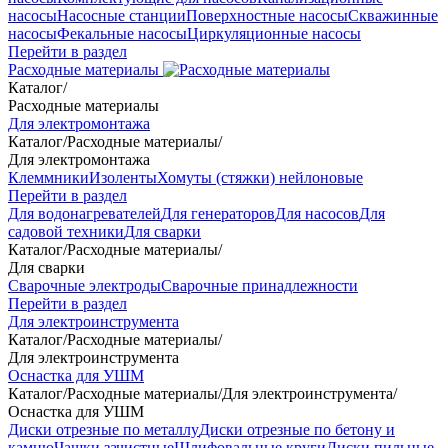
насосы
Насосные станции
Поверхностные насосы
Скважинные
насосы
Фекальные насосы
Циркуляционные насосы
Перейти в раздел
Расходные материалы
Каталог
/
Расходные материалы
Для электромонтажа
Каталог
/
Расходные материалы
/
Для электромонтажа
Клеммники
Изоленты
Хомуты (стяжки) нейлоновые
Перейти в раздел
Для водонагревателей
Для генераторов
Для насосов
Для
садовой техники
Для сварки
Каталог
/
Расходные материалы
/
Для сварки
Сварочные электроды
Сварочные принадлежности
Перейти в раздел
Для электроинструмента
Каталог
/
Расходные материалы
/
Для электроинструмента
Оснастка для УШМ
Каталог
/
Расходные материалы
/
Для электроинструмента
/
Оснастка для УШМ
Диски отрезные по металлу
Диски отрезные по бетону и
камню
Чашки зачистные
Шлифовальные круги
Диски пильные