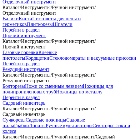
Отделочный инструмент
Каталог
/
Инструменты
/
Ручной инструмент
/
Отделочный инструмент
Валики
Кисти
Пистолеты для пены и
герметиков
Плиткорезы
Шпатели
Перейти в раздел
Прочий инструмент
Каталог
/
Инструменты
/
Ручной инструмент
/
Прочий инструмент
Газовые горелки
Клеевые
пистолеты
Кордщетки
Стеклодомкраты и вакуумные присоски
Перейти в раздел
Режущий инструмент
Каталог
/
Инструменты
/
Ручной инструмент
/
Режущий инструмент
Болторезы
Ножи со сменным лезвием
Ножницы для
полипропиленовых труб
Ножницы по металлу
Перейти в раздел
Садовый инвентарь
Каталог
/
Инструменты
/
Ручной инструмент
/
Садовый инвентарь
Сучкорезы
Садовые ножницы
Садовые
пилы
Грабли
Лопаты
Ручные культиваторы
Секаторы
Тачки и
колеса
Каталог
/
Инструменты
/
Ручной инструмент
/
Садовый