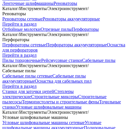
Ленточные шлифмашины
Реноваторы
Каталог
/
Инструменты
/
Электроинструмент
/
Реноваторы
Реноваторы сетевые
Реноваторы аккумуляторные
Перейти в раздел
Отбойные молотки
Отрезные пилы
Перфораторы
Каталог
/
Инструменты
/
Электроинструмент
/
Перфораторы
Перфораторы сетевые
Перфораторы аккумуляторные
Оснастка
для перфораторов
Перейти в раздел
Пилы торцовочные
Рейсмусовые станки
Сабельные пилы
Каталог
/
Инструменты
/
Электроинструмент
/
Сабельные пилы
Сабельные пилы сетевые
Сабельные пилы
аккумуляторные
Оснастка для сабельных пил
Перейти в раздел
Станки для заточки цепей
Степлеры
электрические
Строительные миксеры
Строительные
пылесосы
Термопистолеты и строительные фены
Точильные
станки
Угловые шлифовальные машины
Каталог
/
Инструменты
/
Электроинструмент
/
Угловые шлифовальные машины
Угловые шлифовальные машины сетевые
Угловые
шлифовальные машины аккумуляторные
Полировальные