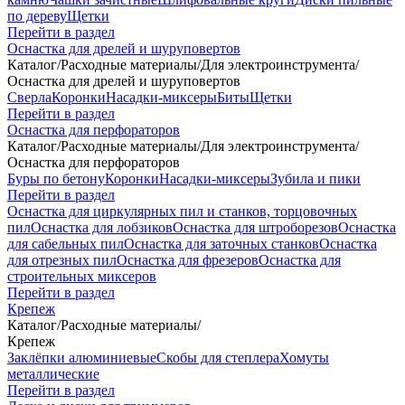
по дереву
Щетки
Перейти в раздел
Оснастка для дрелей и шуруповертов
Каталог
/
Расходные материалы
/
Для электроинструмента
/
Оснастка для дрелей и шуруповертов
Сверла
Коронки
Насадки-миксеры
Биты
Щетки
Перейти в раздел
Оснастка для перфораторов
Каталог
/
Расходные материалы
/
Для электроинструмента
/
Оснастка для перфораторов
Буры по бетону
Коронки
Насадки-миксеры
Зубила и пики
Перейти в раздел
Оснастка для циркулярных пил и станков, торцовочных
пил
Оснастка для лобзиков
Оснастка для штроборезов
Оснастка
для сабельных пил
Оснастка для заточных станков
Оснастка
для отрезных пил
Оснастка для фрезеров
Оснастка для
строительных миксеров
Перейти в раздел
Крепеж
Каталог
/
Расходные материалы
/
Крепеж
Заклёпки алюминиевые
Скобы для степлера
Хомуты
металлические
Перейти в раздел