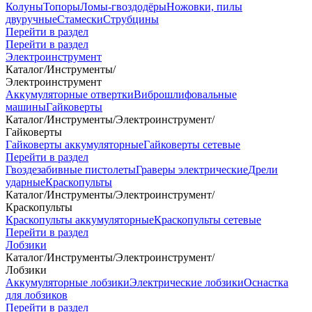
Колуны
Топоры
Ломы-гвоздодёры
Ножовки, пилы
двуручные
Стамески
Струбцины
Перейти в раздел
Перейти в раздел
Электроинструмент
Каталог
/
Инструменты
/
Электроинструмент
Аккумуляторные отвертки
Виброшлифовальные
машины
Гайковерты
Каталог
/
Инструменты
/
Электроинструмент
/
Гайковерты
Гайковерты аккумуляторные
Гайковерты сетевые
Перейти в раздел
Гвоздезабивные пистолеты
Граверы электрические
Дрели
ударные
Краскопульты
Каталог
/
Инструменты
/
Электроинструмент
/
Краскопульты
Краскопульты аккумуляторные
Краскопульты сетевые
Перейти в раздел
Лобзики
Каталог
/
Инструменты
/
Электроинструмент
/
Лобзики
Аккумуляторные лобзики
Электрические лобзики
Оснастка
для лобзиков
Перейти в раздел