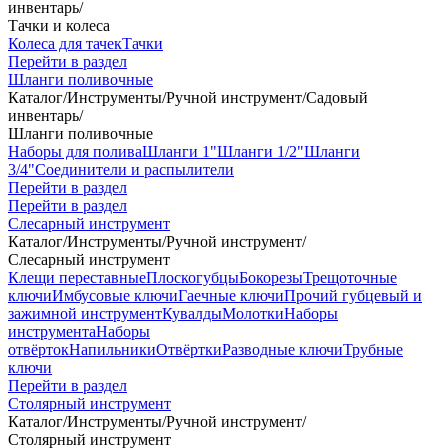
инвентарь
/
Тачки и колеса
Колеса для тачек
Тачки
Перейти в раздел
Шланги поливочные
Каталог
/
Инструменты
/
Ручной инструмент
/
Садовый
инвентарь
/
Шланги поливочные
Наборы для полива
Шланги 1"
Шланги 1/2"
Шланги
3/4"
Соединители и распылители
Перейти в раздел
Перейти в раздел
Слесарный инструмент
Каталог
/
Инструменты
/
Ручной инструмент
/
Слесарный инструмент
Клещи переставные
Плоскогубцы
Бокорезы
Трещоточные
ключи
Имбусовые ключи
Гаечные ключи
Прочий губцевый и
зажимной инструмент
Кувалды
Молотки
Наборы
инструмента
Наборы
отвёрток
Напильники
Отвёртки
Разводные ключи
Трубные
ключи
Перейти в раздел
Столярный инструмент
Каталог
/
Инструменты
/
Ручной инструмент
/
Столярный инструмент