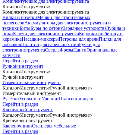
Комплектующие для электроинструмента
Каталог
/
Инструменты
/
Комплектующие для электроинструмента
Вилки и розетки
Мешки для строительных
пылесосов
Аккумуляторы для электроинструмента и
техники
Биты
Буры по бетону
Зарядные устройства
Зубила и
пики
Ключи для электроинструмента
Коронки по бетону и
керамике
Насадки-миксеры
Патроны для дрели
Пилки для
лобзиков
Полотна для сабельных пил
Ручки для
электроинструмента
Сверла
Фрезы
Цанги
Оригинальные
запчасти
Перейти в раздел
Ручной инструмент
Каталог
/
Инструменты
/
Ручной инструмент
Измерительный инструмент
Каталог
/
Инструменты
/
Ручной инструмент
/
Измерительный инструмент
Рулетки
Угольники
Уровни
Штангенциркули
Перейти в раздел
Крепежный инструмент
Каталог
/
Инструменты
/
Ручной инструмент
/
Крепежный инструмент
Заклепочники
Степлеры мебельные
Перейти в раздел