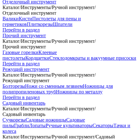
Отделочный инструмент
Каталог
/
Инструменты
/
Ручной инструмент
/
Отделочный инструмент
Валики
Кисти
Пистолеты для пены и
герметиков
Плиткорезы
Шпатели
Перейти в раздел
Прочий инструмент
Каталог
/
Инструменты
/
Ручной инструмент
/
Прочий инструмент
Газовые горелки
Клеевые
пистолеты
Кордщетки
Стеклодомкраты и вакуумные присоски
Перейти в раздел
Режущий инструмент
Каталог
/
Инструменты
/
Ручной инструмент
/
Режущий инструмент
Болторезы
Ножи со сменным лезвием
Ножницы для
полипропиленовых труб
Ножницы по металлу
Перейти в раздел
Садовый инвентарь
Каталог
/
Инструменты
/
Ручной инструмент
/
Садовый инвентарь
Сучкорезы
Садовые ножницы
Садовые
пилы
Грабли
Лопаты
Ручные культиваторы
Секаторы
Тачки и
колеса
Каталог
/
Инструменты
/
Ручной инструмент
/
Садовый