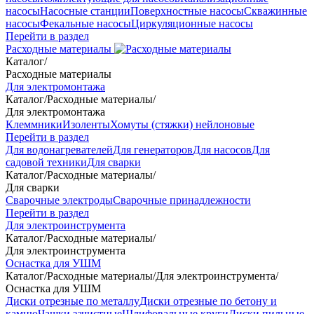
насосы
Насосные станции
Поверхностные насосы
Скважинные
насосы
Фекальные насосы
Циркуляционные насосы
Перейти в раздел
Расходные материалы
Каталог
/
Расходные материалы
Для электромонтажа
Каталог
/
Расходные материалы
/
Для электромонтажа
Клеммники
Изоленты
Хомуты (стяжки) нейлоновые
Перейти в раздел
Для водонагревателей
Для генераторов
Для насосов
Для
садовой техники
Для сварки
Каталог
/
Расходные материалы
/
Для сварки
Сварочные электроды
Сварочные принадлежности
Перейти в раздел
Для электроинструмента
Каталог
/
Расходные материалы
/
Для электроинструмента
Оснастка для УШМ
Каталог
/
Расходные материалы
/
Для электроинструмента
/
Оснастка для УШМ
Диски отрезные по металлу
Диски отрезные по бетону и
камню
Чашки зачистные
Шлифовальные круги
Диски пильные