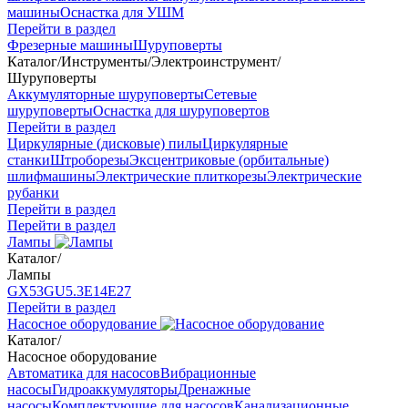
машины
Оснастка для УШМ
Перейти в раздел
Фрезерные машины
Шуруповерты
Каталог
/
Инструменты
/
Электроинструмент
/
Шуруповерты
Аккумуляторные шуруповерты
Сетевые
шуруповерты
Оснастка для шуруповертов
Перейти в раздел
Циркулярные (дисковые) пилы
Циркулярные
станки
Штроборезы
Эксцентриковые (орбитальные)
шлифмашины
Электрические плиткорезы
Электрические
рубанки
Перейти в раздел
Перейти в раздел
Лампы
Каталог
/
Лампы
GX53
GU5.3
Е14
Е27
Перейти в раздел
Насосное оборудование
Каталог
/
Насосное оборудование
Автоматика для насосов
Вибрационные
насосы
Гидроаккумуляторы
Дренажные
насосы
Комплектующие для насосов
Канализационные