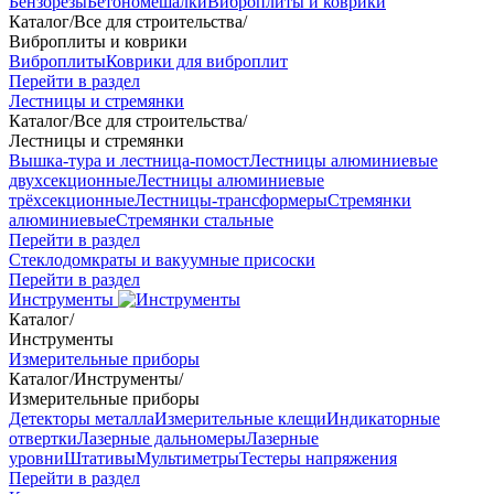
Бензорезы
Бетономешалки
Виброплиты и коврики
Каталог
/
Все для строительства
/
Виброплиты и коврики
Виброплиты
Коврики для виброплит
Перейти в раздел
Лестницы и стремянки
Каталог
/
Все для строительства
/
Лестницы и стремянки
Вышка-тура и лестница-помост
Лестницы алюминиевые
двухсекционные
Лестницы алюминиевые
трёхсекционные
Лестницы-трансформеры
Стремянки
алюминиевые
Стремянки стальные
Перейти в раздел
Стеклодомкраты и вакуумные присоски
Перейти в раздел
Инструменты
Каталог
/
Инструменты
Измерительные приборы
Каталог
/
Инструменты
/
Измерительные приборы
Детекторы металла
Измерительные клещи
Индикаторные
отвертки
Лазерные дальномеры
Лазерные
уровни
Штативы
Мультиметры
Тестеры напряжения
Перейти в раздел