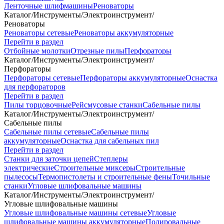
Ленточные шлифмашины
Реноваторы
Каталог
/
Инструменты
/
Электроинструмент
/
Реноваторы
Реноваторы сетевые
Реноваторы аккумуляторные
Перейти в раздел
Отбойные молотки
Отрезные пилы
Перфораторы
Каталог
/
Инструменты
/
Электроинструмент
/
Перфораторы
Перфораторы сетевые
Перфораторы аккумуляторные
Оснастка
для перфораторов
Перейти в раздел
Пилы торцовочные
Рейсмусовые станки
Сабельные пилы
Каталог
/
Инструменты
/
Электроинструмент
/
Сабельные пилы
Сабельные пилы сетевые
Сабельные пилы
аккумуляторные
Оснастка для сабельных пил
Перейти в раздел
Станки для заточки цепей
Степлеры
электрические
Строительные миксеры
Строительные
пылесосы
Термопистолеты и строительные фены
Точильные
станки
Угловые шлифовальные машины
Каталог
/
Инструменты
/
Электроинструмент
/
Угловые шлифовальные машины
Угловые шлифовальные машины сетевые
Угловые
шлифовальные машины аккумуляторные
Полировальные