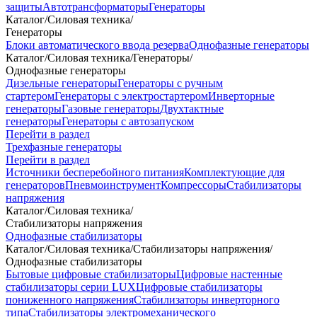
защиты
Автотрансформаторы
Генераторы
Каталог
/
Силовая техника
/
Генераторы
Блоки автоматического ввода резерва
Однофазные генераторы
Каталог
/
Силовая техника
/
Генераторы
/
Однофазные генераторы
Дизельные генераторы
Генераторы с ручным
стартером
Генераторы с электростартером
Инверторные
генераторы
Газовые генераторы
Двухтактные
генераторы
Генераторы с автозапуском
Перейти в раздел
Трехфазные генераторы
Перейти в раздел
Источники бесперебойного питания
Комплектующие для
генераторов
Пневмоинструмент
Компрессоры
Стабилизаторы
напряжения
Каталог
/
Силовая техника
/
Стабилизаторы напряжения
Однофазные стабилизаторы
Каталог
/
Силовая техника
/
Стабилизаторы напряжения
/
Однофазные стабилизаторы
Бытовые цифровые стабилизаторы
Цифровые настенные
стабилизаторы серии LUX
Цифровые стабилизаторы
пониженного напряжения
Стабилизаторы инверторного
типа
Стабилизаторы электромеханического