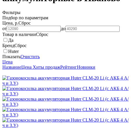
Фильтры
Подбор по параметрам
Цена, р.
Сброс
от
до
Товар в наличии
Сброс
Да
Бренд
Сброс
Huter
Показать
Очистить
Цена
Название
Цена
Хиты продаж
Рейтинг
Новинки