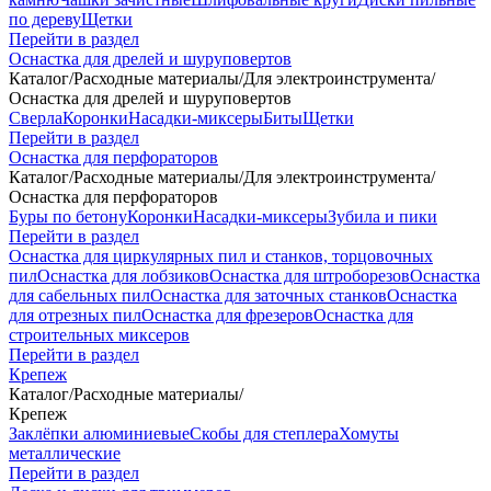
по дереву
Щетки
Перейти в раздел
Оснастка для дрелей и шуруповертов
Каталог
/
Расходные материалы
/
Для электроинструмента
/
Оснастка для дрелей и шуруповертов
Сверла
Коронки
Насадки-миксеры
Биты
Щетки
Перейти в раздел
Оснастка для перфораторов
Каталог
/
Расходные материалы
/
Для электроинструмента
/
Оснастка для перфораторов
Буры по бетону
Коронки
Насадки-миксеры
Зубила и пики
Перейти в раздел
Оснастка для циркулярных пил и станков, торцовочных
пил
Оснастка для лобзиков
Оснастка для штроборезов
Оснастка
для сабельных пил
Оснастка для заточных станков
Оснастка
для отрезных пил
Оснастка для фрезеров
Оснастка для
строительных миксеров
Перейти в раздел
Крепеж
Каталог
/
Расходные материалы
/
Крепеж
Заклёпки алюминиевые
Скобы для степлера
Хомуты
металлические
Перейти в раздел