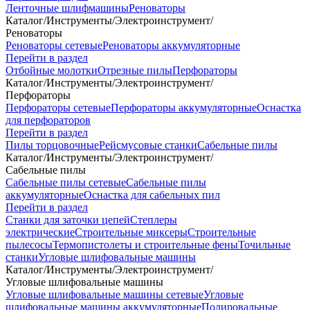
Ленточные шлифмашины
Реноваторы
Каталог
/
Инструменты
/
Электроинструмент
/
Реноваторы
Реноваторы сетевые
Реноваторы аккумуляторные
Перейти в раздел
Отбойные молотки
Отрезные пилы
Перфораторы
Каталог
/
Инструменты
/
Электроинструмент
/
Перфораторы
Перфораторы сетевые
Перфораторы аккумуляторные
Оснастка
для перфораторов
Перейти в раздел
Пилы торцовочные
Рейсмусовые станки
Сабельные пилы
Каталог
/
Инструменты
/
Электроинструмент
/
Сабельные пилы
Сабельные пилы сетевые
Сабельные пилы
аккумуляторные
Оснастка для сабельных пил
Перейти в раздел
Станки для заточки цепей
Степлеры
электрические
Строительные миксеры
Строительные
пылесосы
Термопистолеты и строительные фены
Точильные
станки
Угловые шлифовальные машины
Каталог
/
Инструменты
/
Электроинструмент
/
Угловые шлифовальные машины
Угловые шлифовальные машины сетевые
Угловые
шлифовальные машины аккумуляторные
Полировальные