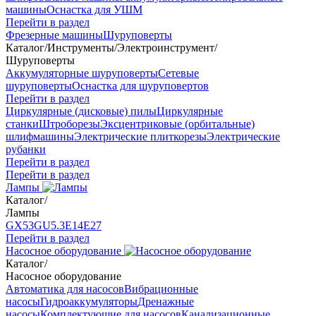
машины
Оснастка для УШМ
Перейти в раздел
Фрезерные машины
Шуруповерты
Каталог
/
Инструменты
/
Электроинструмент
/
Шуруповерты
Аккумуляторные шуруповерты
Сетевые
шуруповерты
Оснастка для шуруповертов
Перейти в раздел
Циркулярные (дисковые) пилы
Циркулярные
станки
Штроборезы
Эксцентриковые (орбитальные)
шлифмашины
Электрические плиткорезы
Электрические
рубанки
Перейти в раздел
Перейти в раздел
Лампы
Каталог
/
Лампы
GX53
GU5.3
Е14
Е27
Перейти в раздел
Насосное оборудование
Каталог
/
Насосное оборудование
Автоматика для насосов
Вибрационные
насосы
Гидроаккумуляторы
Дренажные
насосы
Комплектующие для насосов
Канализационные