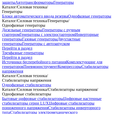
защиты
Автотрансформаторы
Генераторы
Каталог
/
Силовая техника
/
Генераторы
Блоки автоматического ввода резерва
Однофазные генераторы
Каталог
/
Силовая техника
/
Генераторы
/
Однофазные генераторы
Дизельные генераторы
Генераторы с ручным
стартером
Генераторы с электростартером
Инверторные
генераторы
Газовые генераторы
Двухтактные
генераторы
Генераторы с автозапуском
Перейти в раздел
Трехфазные генераторы
Перейти в раздел
Источники бесперебойного питания
Комплектующие для
генераторов
Пневмоинструмент
Компрессоры
Стабилизаторы
напряжения
Каталог
/
Силовая техника
/
Стабилизаторы напряжения
Однофазные стабилизаторы
Каталог
/
Силовая техника
/
Стабилизаторы напряжения
/
Однофазные стабилизаторы
Бытовые цифровые стабилизаторы
Цифровые настенные
стабилизаторы серии LUX
Цифровые стабилизаторы
пониженного напряжения
Стабилизаторы инверторного
типа
Стабилизаторы электромеханического