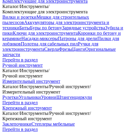
Комплектующие для электроинструмента
Каталог
/
Инструменты
/
Комплектующие для электроинструмента
Вилки и розетки
Мешки для строительных
пылесосов
Аккумуляторы для электроинструмента и
техники
Биты
Буры по бетону
Зарядные устройства
Зубила и
пики
Ключи для электроинструмента
Коронки по бетону и
керамике
Насадки-миксеры
Патроны для дрели
Пилки для
лобзиков
Полотна для сабельных пил
Ручки для
электроинструмента
Сверла
Фрезы
Цанги
Оригинальные
запчасти
Перейти в раздел
Ручной инструмент
Каталог
/
Инструменты
/
Ручной инструмент
Измерительный инструмент
Каталог
/
Инструменты
/
Ручной инструмент
/
Измерительный инструмент
Рулетки
Угольники
Уровни
Штангенциркули
Перейти в раздел
Крепежный инструмент
Каталог
/
Инструменты
/
Ручной инструмент
/
Крепежный инструмент
Заклепочники
Степлеры мебельные
Перейти в раздел