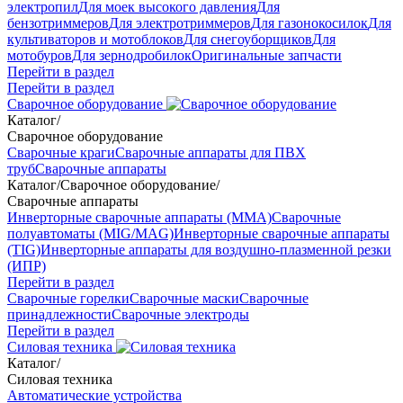
электропил
Для моек высокого давления
Для
бензотриммеров
Для электротриммеров
Для газонокосилок
Для
культиваторов и мотоблоков
Для снегоуборщиков
Для
мотобуров
Для зернодробилок
Оригинальные запчасти
Перейти в раздел
Перейти в раздел
Сварочное оборудование
Каталог
/
Сварочное оборудование
Сварочные краги
Сварочные аппараты для ПВХ
труб
Сварочные аппараты
Каталог
/
Сварочное оборудование
/
Сварочные аппараты
Инверторные сварочные аппараты (ММА)
Сварочные
полуавтоматы (MIG/MAG)
Инверторные сварочные аппараты
(TIG)
Инверторные аппараты для воздушно-плазменной резки
(ИПР)
Перейти в раздел
Сварочные горелки
Сварочные маски
Сварочные
принадлежности
Сварочные электроды
Перейти в раздел
Силовая техника
Каталог
/
Силовая техника
Автоматические устройства