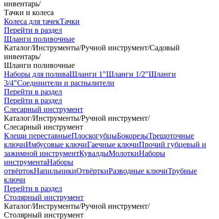
инвентарь
/
Тачки и колеса
Колеса для тачек
Тачки
Перейти в раздел
Шланги поливочные
Каталог
/
Инструменты
/
Ручной инструмент
/
Садовый
инвентарь
/
Шланги поливочные
Наборы для полива
Шланги 1"
Шланги 1/2"
Шланги
3/4"
Соединители и распылители
Перейти в раздел
Перейти в раздел
Слесарный инструмент
Каталог
/
Инструменты
/
Ручной инструмент
/
Слесарный инструмент
Клещи переставные
Плоскогубцы
Бокорезы
Трещоточные
ключи
Имбусовые ключи
Гаечные ключи
Прочий губцевый и
зажимной инструмент
Кувалды
Молотки
Наборы
инструмента
Наборы
отвёрток
Напильники
Отвёртки
Разводные ключи
Трубные
ключи
Перейти в раздел
Столярный инструмент
Каталог
/
Инструменты
/
Ручной инструмент
/
Столярный инструмент