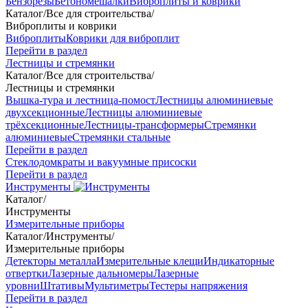
Бензорезы
Бетономешалки
Виброплиты и коврики
Каталог
/
Все для строительства
/
Виброплиты и коврики
Виброплиты
Коврики для виброплит
Перейти в раздел
Лестницы и стремянки
Каталог
/
Все для строительства
/
Лестницы и стремянки
Вышка-тура и лестница-помост
Лестницы алюминиевые
двухсекционные
Лестницы алюминиевые
трёхсекционные
Лестницы-трансформеры
Стремянки
алюминиевые
Стремянки стальные
Перейти в раздел
Стеклодомкраты и вакуумные присоски
Перейти в раздел
Инструменты
Каталог
/
Инструменты
Измерительные приборы
Каталог
/
Инструменты
/
Измерительные приборы
Детекторы металла
Измерительные клещи
Индикаторные
отвертки
Лазерные дальномеры
Лазерные
уровни
Штативы
Мультиметры
Тестеры напряжения
Перейти в раздел