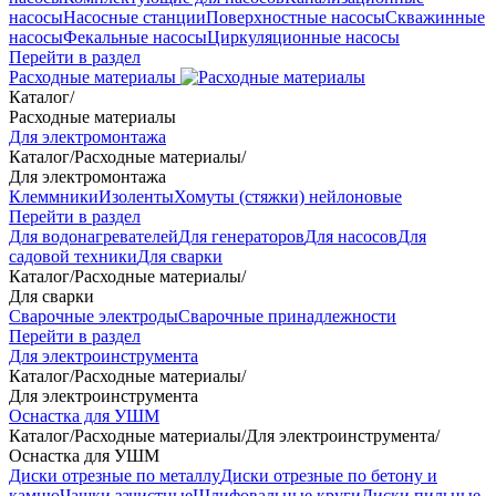
насосы
Насосные станции
Поверхностные насосы
Скважинные
насосы
Фекальные насосы
Циркуляционные насосы
Перейти в раздел
Расходные материалы
Каталог
/
Расходные материалы
Для электромонтажа
Каталог
/
Расходные материалы
/
Для электромонтажа
Клеммники
Изоленты
Хомуты (стяжки) нейлоновые
Перейти в раздел
Для водонагревателей
Для генераторов
Для насосов
Для
садовой техники
Для сварки
Каталог
/
Расходные материалы
/
Для сварки
Сварочные электроды
Сварочные принадлежности
Перейти в раздел
Для электроинструмента
Каталог
/
Расходные материалы
/
Для электроинструмента
Оснастка для УШМ
Каталог
/
Расходные материалы
/
Для электроинструмента
/
Оснастка для УШМ
Диски отрезные по металлу
Диски отрезные по бетону и
камню
Чашки зачистные
Шлифовальные круги
Диски пильные