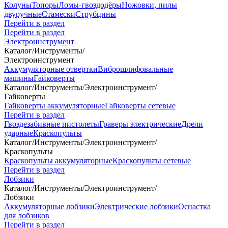
Колуны
Топоры
Ломы-гвоздодёры
Ножовки, пилы
двуручные
Стамески
Струбцины
Перейти в раздел
Перейти в раздел
Электроинструмент
Каталог
/
Инструменты
/
Электроинструмент
Аккумуляторные отвертки
Виброшлифовальные
машины
Гайковерты
Каталог
/
Инструменты
/
Электроинструмент
/
Гайковерты
Гайковерты аккумуляторные
Гайковерты сетевые
Перейти в раздел
Гвоздезабивные пистолеты
Граверы электрические
Дрели
ударные
Краскопульты
Каталог
/
Инструменты
/
Электроинструмент
/
Краскопульты
Краскопульты аккумуляторные
Краскопульты сетевые
Перейти в раздел
Лобзики
Каталог
/
Инструменты
/
Электроинструмент
/
Лобзики
Аккумуляторные лобзики
Электрические лобзики
Оснастка
для лобзиков
Перейти в раздел