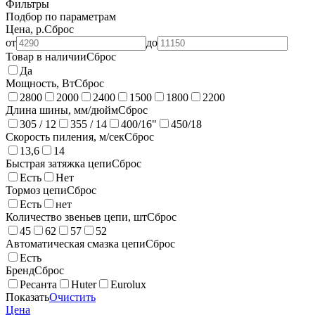
Фильтры
Подбор по параметрам
Цена, р.
Сброс
от
до
Товар в наличии
Сброс
Да
Мощность, Вт
Сброс
2800
2000
2400
1500
1800
2200
Длина шины, мм/дюйм
Сброс
305 / 12
355 / 14
400/16"
450/18
Скорость пиления, м/сек
Сброс
13,6
14
Быстрая затяжка цепи
Сброс
Есть
Нет
Тормоз цепи
Сброс
Есть
нет
Количество звеньев цепи, шт
Сброс
45
62
57
52
Автоматическая смазка цепи
Сброс
Есть
Бренд
Сброс
Ресанта
Huter
Eurolux
Показать
Очистить
Цена