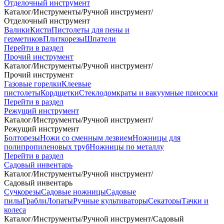
Отделочный инструмент
Каталог
/
Инструменты
/
Ручной инструмент
/
Отделочный инструмент
Валики
Кисти
Пистолеты для пены и
герметиков
Плиткорезы
Шпатели
Перейти в раздел
Прочий инструмент
Каталог
/
Инструменты
/
Ручной инструмент
/
Прочий инструмент
Газовые горелки
Клеевые
пистолеты
Кордщетки
Стеклодомкраты и вакуумные присоски
Перейти в раздел
Режущий инструмент
Каталог
/
Инструменты
/
Ручной инструмент
/
Режущий инструмент
Болторезы
Ножи со сменным лезвием
Ножницы для
полипропиленовых труб
Ножницы по металлу
Перейти в раздел
Садовый инвентарь
Каталог
/
Инструменты
/
Ручной инструмент
/
Садовый инвентарь
Сучкорезы
Садовые ножницы
Садовые
пилы
Грабли
Лопаты
Ручные культиваторы
Секаторы
Тачки и
колеса
Каталог
/
Инструменты
/
Ручной инструмент
/
Садовый