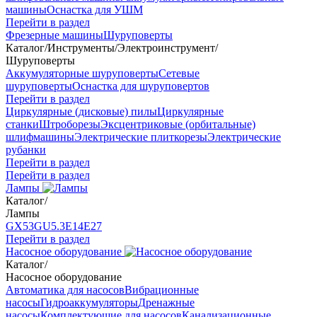
машины
Оснастка для УШМ
Перейти в раздел
Фрезерные машины
Шуруповерты
Каталог
/
Инструменты
/
Электроинструмент
/
Шуруповерты
Аккумуляторные шуруповерты
Сетевые
шуруповерты
Оснастка для шуруповертов
Перейти в раздел
Циркулярные (дисковые) пилы
Циркулярные
станки
Штроборезы
Эксцентриковые (орбитальные)
шлифмашины
Электрические плиткорезы
Электрические
рубанки
Перейти в раздел
Перейти в раздел
Лампы
Каталог
/
Лампы
GX53
GU5.3
Е14
Е27
Перейти в раздел
Насосное оборудование
Каталог
/
Насосное оборудование
Автоматика для насосов
Вибрационные
насосы
Гидроаккумуляторы
Дренажные
насосы
Комплектующие для насосов
Канализационные