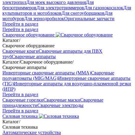
электропил
Для моек высокого давления
Для
бензотриммеров
Для электротриммеров
Для газонокосилок
Для
культиваторов и мотоблоков
Для снегоуборщиков
Для
мотобуров
Для зернодробилок
Оригинальные запчасти
Перейти в раздел
Перейти в раздел
Сварочное оборудование
Каталог
/
Сварочное оборудование
Сварочные краги
Сварочные аппараты для ПВХ
труб
Сварочные аппараты
Каталог
/
Сварочное оборудование
/
Сварочные аппараты
Инверторные сварочные аппараты (ММА)
Сварочные
полуавтоматы (MIG/MAG)
Инверторные сварочные аппараты
(TIG)
Инверторные аппараты для воздушно-плазменной резки
(ИПР)
Перейти в раздел
Сварочные горелки
Сварочные маски
Сварочные
принадлежности
Сварочные электроды
Перейти в раздел
Силовая техника
Каталог
/
Силовая техника
Автоматические устройства