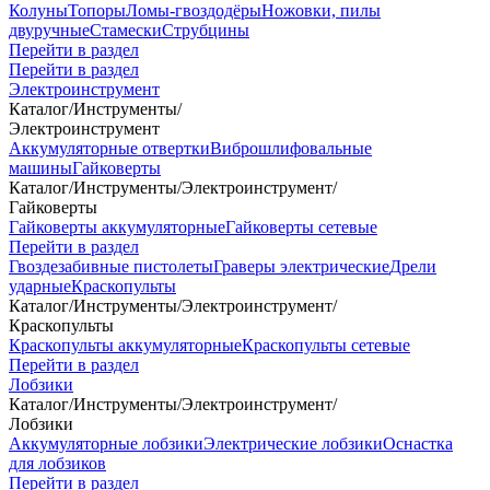
Колуны
Топоры
Ломы-гвоздодёры
Ножовки, пилы
двуручные
Стамески
Струбцины
Перейти в раздел
Перейти в раздел
Электроинструмент
Каталог
/
Инструменты
/
Электроинструмент
Аккумуляторные отвертки
Виброшлифовальные
машины
Гайковерты
Каталог
/
Инструменты
/
Электроинструмент
/
Гайковерты
Гайковерты аккумуляторные
Гайковерты сетевые
Перейти в раздел
Гвоздезабивные пистолеты
Граверы электрические
Дрели
ударные
Краскопульты
Каталог
/
Инструменты
/
Электроинструмент
/
Краскопульты
Краскопульты аккумуляторные
Краскопульты сетевые
Перейти в раздел
Лобзики
Каталог
/
Инструменты
/
Электроинструмент
/
Лобзики
Аккумуляторные лобзики
Электрические лобзики
Оснастка
для лобзиков
Перейти в раздел