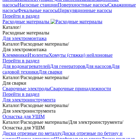
насосы
Насосные станции
Поверхностные насосы
Скважинные
насосы
Фекальные насосы
Циркуляционные насосы
Перейти в раздел
Расходные материалы
Каталог
/
Расходные материалы
Для электромонтажа
Каталог
/
Расходные материалы
/
Для электромонтажа
Клеммники
Изоленты
Хомуты (стяжки) нейлоновые
Перейти в раздел
Для водонагревателей
Для генераторов
Для насосов
Для
садовой техники
Для сварки
Каталог
/
Расходные материалы
/
Для сварки
Сварочные электроды
Сварочные принадлежности
Перейти в раздел
Для электроинструмента
Каталог
/
Расходные материалы
/
Для электроинструмента
Оснастка для УШМ
Каталог
/
Расходные материалы
/
Для электроинструмента
/
Оснастка для УШМ
Диски отрезные по металлу
Диски отрезные по бетону и
камню
Чашки зачистные
Шлифовальные круги
Диски пильные