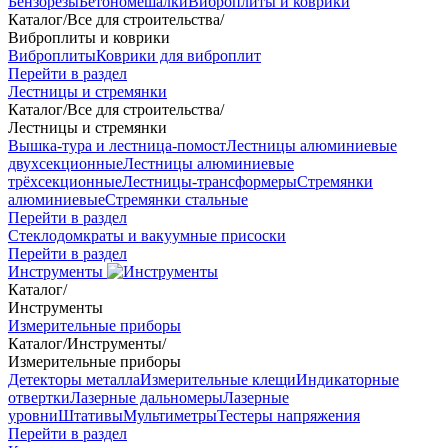
Бензорезы
Бетономешалки
Виброплиты и коврики
Каталог
/
Все для строительства
/
Виброплиты и коврики
Виброплиты
Коврики для виброплит
Перейти в раздел
Лестницы и стремянки
Каталог
/
Все для строительства
/
Лестницы и стремянки
Вышка-тура и лестница-помост
Лестницы алюминиевые
двухсекционные
Лестницы алюминиевые
трёхсекционные
Лестницы-трансформеры
Стремянки
алюминиевые
Стремянки стальные
Перейти в раздел
Стеклодомкраты и вакуумные присоски
Перейти в раздел
Инструменты
Каталог
/
Инструменты
Измерительные приборы
Каталог
/
Инструменты
/
Измерительные приборы
Детекторы металла
Измерительные клещи
Индикаторные
отвертки
Лазерные дальномеры
Лазерные
уровни
Штативы
Мультиметры
Тестеры напряжения
Перейти в раздел