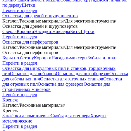
по дереву
Щетки
Перейти в раздел
Оснастка для дрелей и шуруповертов
Каталог
/
Расходные материалы
/
Для электроинструмента
/
Оснастка для дрелей и шуруповертов
Сверла
Коронки
Насадки-миксеры
Биты
Щетки
Перейти в раздел
Оснастка для перфораторов
Каталог
/
Расходные материалы
/
Для электроинструмента
/
Оснастка для перфораторов
Буры по бетону
Коронки
Насадки-миксеры
Зубила и пики
Перейти в раздел
Оснастка для циркулярных пил и станков, торцовочных
пил
Оснастка для лобзиков
Оснастка для штроборезов
Оснастка
для сабельных пил
Оснастка для заточных станков
Оснастка
для отрезных пил
Оснастка для фрезеров
Оснастка для
строительных миксеров
Перейти в раздел
Крепеж
Каталог
/
Расходные материалы
/
Крепеж
Заклёпки алюминиевые
Скобы для степлера
Хомуты
металлические
Перейти в раздел