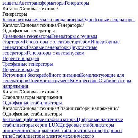
защиты
Автотрансформаторы
Генераторы
Каталог
/
Силовая техника
/
Генераторы
Блоки автоматического ввода резерва
Однофазные генераторы
Каталог
/
Силовая техника
/
Генераторы
/
Однофазные генераторы
Дизельные генераторы
Генераторы с ручным
стартером
Генераторы с электростартером
Инверторные
генераторы
Газовые генераторы
Двухтактные
генераторы
Генераторы с автозапуском
Перейти в раздел
Трехфазные генераторы
Перейти в раздел
Источники бесперебойного питания
Комплектующие для
генераторов
Пневмоинструмент
Компрессоры
Стабилизаторы
напряжения
Каталог
/
Силовая техника
/
Стабилизаторы напряжения
Однофазные стабилизаторы
Каталог
/
Силовая техника
/
Стабилизаторы напряжения
/
Однофазные стабилизаторы
Бытовые цифровые стабилизаторы
Цифровые настенные
стабилизаторы серии LUX
Цифровые стабилизаторы
пониженного напряжения
Стабилизаторы инверторного
типа
Стабилизаторы электромеханического