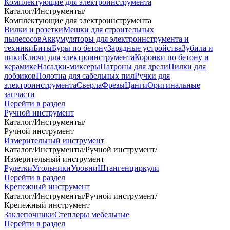
Комплектующие для электроинструмента
Каталог
/
Инструменты
/
Комплектующие для электроинструмента
Вилки и розетки
Мешки для строительных
пылесосов
Аккумуляторы для электроинструмента и
техники
Биты
Буры по бетону
Зарядные устройства
Зубила и
пики
Ключи для электроинструмента
Коронки по бетону и
керамике
Насадки-миксеры
Патроны для дрели
Пилки для
лобзиков
Полотна для сабельных пил
Ручки для
электроинструмента
Сверла
Фрезы
Цанги
Оригинальные
запчасти
Перейти в раздел
Ручной инструмент
Каталог
/
Инструменты
/
Ручной инструмент
Измерительный инструмент
Каталог
/
Инструменты
/
Ручной инструмент
/
Измерительный инструмент
Рулетки
Угольники
Уровни
Штангенциркули
Перейти в раздел
Крепежный инструмент
Каталог
/
Инструменты
/
Ручной инструмент
/
Крепежный инструмент
Заклепочники
Степлеры мебельные
Перейти в раздел