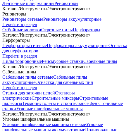
Ленточные шлифмашины
Реноваторы
Каталог
/
Инструменты
/
Электроинструмент
/
Реноваторы
Реноваторы сетевые
Реноваторы аккумуляторные
Перейти в раздел
Отбойные молотки
Отрезные пилы
Перфораторы
Каталог
/
Инструменты
/
Электроинструмент
/
Перфораторы
Перфораторы сетевые
Перфораторы аккумуляторные
Оснастка
для перфораторов
Перейти в раздел
Пилы торцовочные
Рейсмусовые станки
Сабельные пилы
Каталог
/
Инструменты
/
Электроинструмент
/
Сабельные пилы
Сабельные пилы сетевые
Сабельные пилы
аккумуляторные
Оснастка для сабельных пил
Перейти в раздел
Станки для заточки цепей
Степлеры
электрические
Строительные миксеры
Строительные
пылесосы
Термопистолеты и строительные фены
Точильные
станки
Угловые шлифовальные машины
Каталог
/
Инструменты
/
Электроинструмент
/
Угловые шлифовальные машины
Угловые шлифовальные машины сетевые
Угловые
шлифовальные машины аккумуляторные
Полировальные