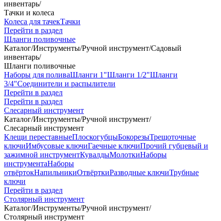
инвентарь
/
Тачки и колеса
Колеса для тачек
Тачки
Перейти в раздел
Шланги поливочные
Каталог
/
Инструменты
/
Ручной инструмент
/
Садовый
инвентарь
/
Шланги поливочные
Наборы для полива
Шланги 1"
Шланги 1/2"
Шланги
3/4"
Соединители и распылители
Перейти в раздел
Перейти в раздел
Слесарный инструмент
Каталог
/
Инструменты
/
Ручной инструмент
/
Слесарный инструмент
Клещи переставные
Плоскогубцы
Бокорезы
Трещоточные
ключи
Имбусовые ключи
Гаечные ключи
Прочий губцевый и
зажимной инструмент
Кувалды
Молотки
Наборы
инструмента
Наборы
отвёрток
Напильники
Отвёртки
Разводные ключи
Трубные
ключи
Перейти в раздел
Столярный инструмент
Каталог
/
Инструменты
/
Ручной инструмент
/
Столярный инструмент