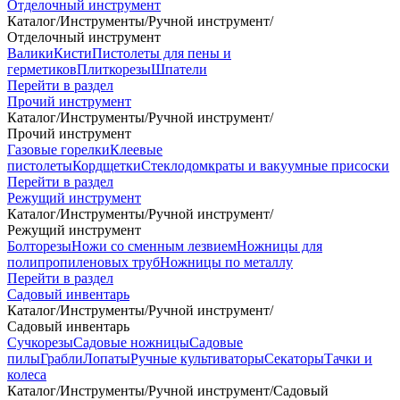
Отделочный инструмент
Каталог
/
Инструменты
/
Ручной инструмент
/
Отделочный инструмент
Валики
Кисти
Пистолеты для пены и
герметиков
Плиткорезы
Шпатели
Перейти в раздел
Прочий инструмент
Каталог
/
Инструменты
/
Ручной инструмент
/
Прочий инструмент
Газовые горелки
Клеевые
пистолеты
Кордщетки
Стеклодомкраты и вакуумные присоски
Перейти в раздел
Режущий инструмент
Каталог
/
Инструменты
/
Ручной инструмент
/
Режущий инструмент
Болторезы
Ножи со сменным лезвием
Ножницы для
полипропиленовых труб
Ножницы по металлу
Перейти в раздел
Садовый инвентарь
Каталог
/
Инструменты
/
Ручной инструмент
/
Садовый инвентарь
Сучкорезы
Садовые ножницы
Садовые
пилы
Грабли
Лопаты
Ручные культиваторы
Секаторы
Тачки и
колеса
Каталог
/
Инструменты
/
Ручной инструмент
/
Садовый