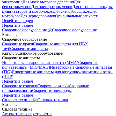
электропил
Для моек высокого давления
Для
бензотриммеров
Для электротриммеров
Для газонокосилок
Для
культиваторов и мотоблоков
Для снегоуборщиков
Для
мотобуров
Для зернодробилок
Оригинальные запчасти
Перейти в раздел
Перейти в раздел
Сварочное оборудование
Каталог
/
Сварочное оборудование
Сварочные краги
Сварочные аппараты для ПВХ
труб
Сварочные аппараты
Каталог
/
Сварочное оборудование
/
Сварочные аппараты
Инверторные сварочные аппараты (ММА)
Сварочные
полуавтоматы (MIG/MAG)
Инверторные сварочные аппараты
(TIG)
Инверторные аппараты для воздушно-плазменной резки
(ИПР)
Перейти в раздел
Сварочные горелки
Сварочные маски
Сварочные
принадлежности
Сварочные электроды
Перейти в раздел
Силовая техника
Каталог
/
Силовая техника
Автоматические устройства