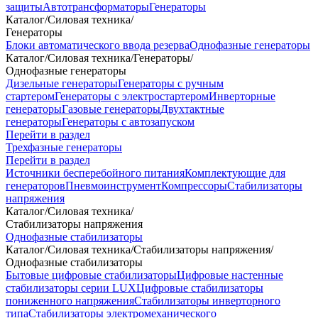
защиты
Автотрансформаторы
Генераторы
Каталог
/
Силовая техника
/
Генераторы
Блоки автоматического ввода резерва
Однофазные генераторы
Каталог
/
Силовая техника
/
Генераторы
/
Однофазные генераторы
Дизельные генераторы
Генераторы с ручным
стартером
Генераторы с электростартером
Инверторные
генераторы
Газовые генераторы
Двухтактные
генераторы
Генераторы с автозапуском
Перейти в раздел
Трехфазные генераторы
Перейти в раздел
Источники бесперебойного питания
Комплектующие для
генераторов
Пневмоинструмент
Компрессоры
Стабилизаторы
напряжения
Каталог
/
Силовая техника
/
Стабилизаторы напряжения
Однофазные стабилизаторы
Каталог
/
Силовая техника
/
Стабилизаторы напряжения
/
Однофазные стабилизаторы
Бытовые цифровые стабилизаторы
Цифровые настенные
стабилизаторы серии LUX
Цифровые стабилизаторы
пониженного напряжения
Стабилизаторы инверторного
типа
Стабилизаторы электромеханического