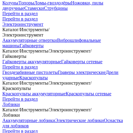
Колуны
Топоры
Ломы-гвоздодёры
Ножовки, пилы
двуручные
Стамески
Струбцины
Перейти в раздел
Перейти в раздел
Электроинструмент
Каталог
/
Инструменты
/
Электроинструмент
Аккумуляторные отвертки
Виброшлифовальные
машины
Гайковерты
Каталог
/
Инструменты
/
Электроинструмент
/
Гайковерты
Гайковерты аккумуляторные
Гайковерты сетевые
Перейти в раздел
Гвоздезабивные пистолеты
Граверы электрические
Дрели
ударные
Краскопульты
Каталог
/
Инструменты
/
Электроинструмент
/
Краскопульты
Краскопульты аккумуляторные
Краскопульты сетевые
Перейти в раздел
Лобзики
Каталог
/
Инструменты
/
Электроинструмент
/
Лобзики
Аккумуляторные лобзики
Электрические лобзики
Оснастка
для лобзиков
Перейти в раздел