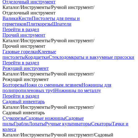
Отделочный инструмент
Каталог
/
Инструменты
/
Ручной инструмент
/
Отделочный инструмент
Валики
Кисти
Пистолеты для пены и
герметиков
Плиткорезы
Шпатели
Перейти в раздел
Прочий инструмент
Каталог
/
Инструменты
/
Ручной инструмент
/
Прочий инструмент
Газовые горелки
Клеевые
пистолеты
Кордщетки
Стеклодомкраты и вакуумные присоски
Перейти в раздел
Режущий инструмент
Каталог
/
Инструменты
/
Ручной инструмент
/
Режущий инструмент
Болторезы
Ножи со сменным лезвием
Ножницы для
полипропиленовых труб
Ножницы по металлу
Перейти в раздел
Садовый инвентарь
Каталог
/
Инструменты
/
Ручной инструмент
/
Садовый инвентарь
Сучкорезы
Садовые ножницы
Садовые
пилы
Грабли
Лопаты
Ручные культиваторы
Секаторы
Тачки и
колеса
Каталог
/
Инструменты
/
Ручной инструмент
/
Садовый