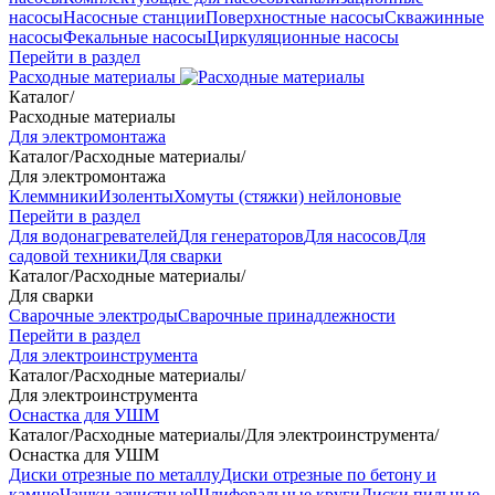
насосы
Насосные станции
Поверхностные насосы
Скважинные
насосы
Фекальные насосы
Циркуляционные насосы
Перейти в раздел
Расходные материалы
Каталог
/
Расходные материалы
Для электромонтажа
Каталог
/
Расходные материалы
/
Для электромонтажа
Клеммники
Изоленты
Хомуты (стяжки) нейлоновые
Перейти в раздел
Для водонагревателей
Для генераторов
Для насосов
Для
садовой техники
Для сварки
Каталог
/
Расходные материалы
/
Для сварки
Сварочные электроды
Сварочные принадлежности
Перейти в раздел
Для электроинструмента
Каталог
/
Расходные материалы
/
Для электроинструмента
Оснастка для УШМ
Каталог
/
Расходные материалы
/
Для электроинструмента
/
Оснастка для УШМ
Диски отрезные по металлу
Диски отрезные по бетону и
камню
Чашки зачистные
Шлифовальные круги
Диски пильные