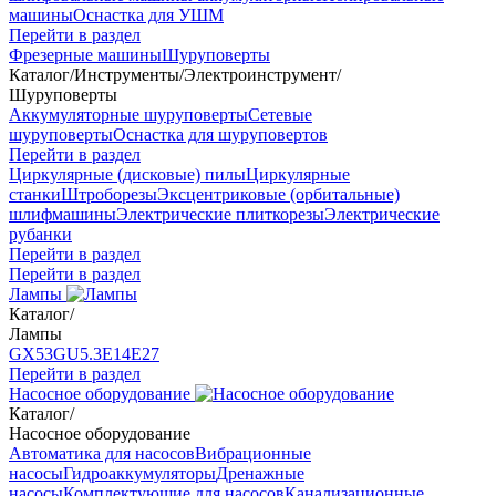
машины
Оснастка для УШМ
Перейти в раздел
Фрезерные машины
Шуруповерты
Каталог
/
Инструменты
/
Электроинструмент
/
Шуруповерты
Аккумуляторные шуруповерты
Сетевые
шуруповерты
Оснастка для шуруповертов
Перейти в раздел
Циркулярные (дисковые) пилы
Циркулярные
станки
Штроборезы
Эксцентриковые (орбитальные)
шлифмашины
Электрические плиткорезы
Электрические
рубанки
Перейти в раздел
Перейти в раздел
Лампы
Каталог
/
Лампы
GX53
GU5.3
Е14
Е27
Перейти в раздел
Насосное оборудование
Каталог
/
Насосное оборудование
Автоматика для насосов
Вибрационные
насосы
Гидроаккумуляторы
Дренажные
насосы
Комплектующие для насосов
Канализационные