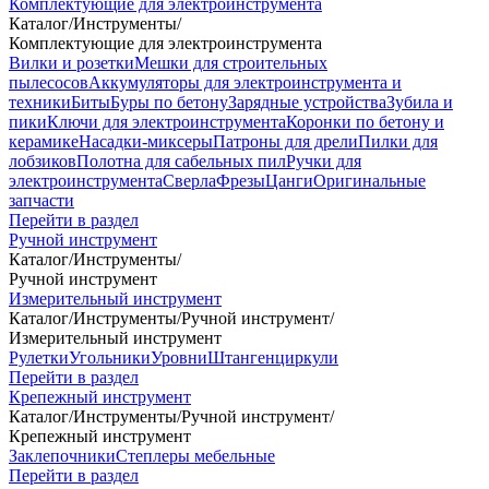
Комплектующие для электроинструмента
Каталог
/
Инструменты
/
Комплектующие для электроинструмента
Вилки и розетки
Мешки для строительных
пылесосов
Аккумуляторы для электроинструмента и
техники
Биты
Буры по бетону
Зарядные устройства
Зубила и
пики
Ключи для электроинструмента
Коронки по бетону и
керамике
Насадки-миксеры
Патроны для дрели
Пилки для
лобзиков
Полотна для сабельных пил
Ручки для
электроинструмента
Сверла
Фрезы
Цанги
Оригинальные
запчасти
Перейти в раздел
Ручной инструмент
Каталог
/
Инструменты
/
Ручной инструмент
Измерительный инструмент
Каталог
/
Инструменты
/
Ручной инструмент
/
Измерительный инструмент
Рулетки
Угольники
Уровни
Штангенциркули
Перейти в раздел
Крепежный инструмент
Каталог
/
Инструменты
/
Ручной инструмент
/
Крепежный инструмент
Заклепочники
Степлеры мебельные
Перейти в раздел