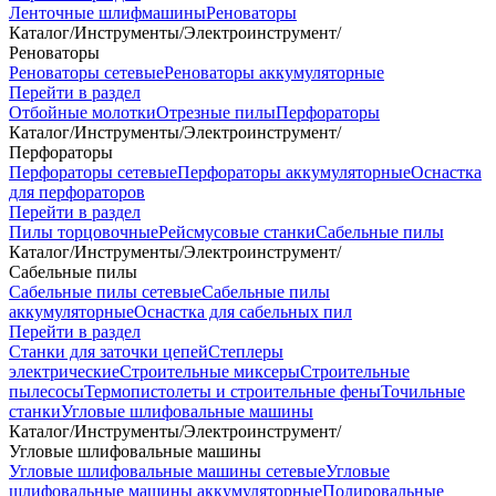
Ленточные шлифмашины
Реноваторы
Каталог
/
Инструменты
/
Электроинструмент
/
Реноваторы
Реноваторы сетевые
Реноваторы аккумуляторные
Перейти в раздел
Отбойные молотки
Отрезные пилы
Перфораторы
Каталог
/
Инструменты
/
Электроинструмент
/
Перфораторы
Перфораторы сетевые
Перфораторы аккумуляторные
Оснастка
для перфораторов
Перейти в раздел
Пилы торцовочные
Рейсмусовые станки
Сабельные пилы
Каталог
/
Инструменты
/
Электроинструмент
/
Сабельные пилы
Сабельные пилы сетевые
Сабельные пилы
аккумуляторные
Оснастка для сабельных пил
Перейти в раздел
Станки для заточки цепей
Степлеры
электрические
Строительные миксеры
Строительные
пылесосы
Термопистолеты и строительные фены
Точильные
станки
Угловые шлифовальные машины
Каталог
/
Инструменты
/
Электроинструмент
/
Угловые шлифовальные машины
Угловые шлифовальные машины сетевые
Угловые
шлифовальные машины аккумуляторные
Полировальные