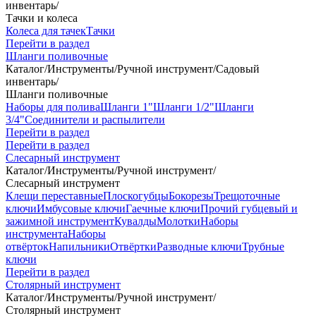
инвентарь
/
Тачки и колеса
Колеса для тачек
Тачки
Перейти в раздел
Шланги поливочные
Каталог
/
Инструменты
/
Ручной инструмент
/
Садовый
инвентарь
/
Шланги поливочные
Наборы для полива
Шланги 1"
Шланги 1/2"
Шланги
3/4"
Соединители и распылители
Перейти в раздел
Перейти в раздел
Слесарный инструмент
Каталог
/
Инструменты
/
Ручной инструмент
/
Слесарный инструмент
Клещи переставные
Плоскогубцы
Бокорезы
Трещоточные
ключи
Имбусовые ключи
Гаечные ключи
Прочий губцевый и
зажимной инструмент
Кувалды
Молотки
Наборы
инструмента
Наборы
отвёрток
Напильники
Отвёртки
Разводные ключи
Трубные
ключи
Перейти в раздел
Столярный инструмент
Каталог
/
Инструменты
/
Ручной инструмент
/
Столярный инструмент