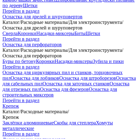
по дереву
Щетки
Перейти в раздел
Оснастка для дрелей и шуруповертов
Каталог
/
Расходные материалы
/
Для электроинструмента
/
Оснастка для дрелей и шуруповертов
Сверла
Коронки
Насадки-миксеры
Биты
Щетки
Перейти в раздел
Оснастка для перфораторов
Каталог
/
Расходные материалы
/
Для электроинструмента
/
Оснастка для перфораторов
Буры по бетону
Коронки
Насадки-миксеры
Зубила и пики
Перейти в раздел
Оснастка для циркулярных пил и станков, торцовочных
пил
Оснастка для лобзиков
Оснастка для штроборезов
Оснастка
для сабельных пил
Оснастка для заточных станков
Оснастка
для отрезных пил
Оснастка для фрезеров
Оснастка для
строительных миксеров
Перейти в раздел
Крепеж
Каталог
/
Расходные материалы
/
Крепеж
Заклёпки алюминиевые
Скобы для степлера
Хомуты
металлические
Перейти в раздел