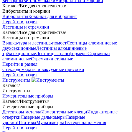
Бензорезы
Бетономешалки
Виброплиты и коврики
Каталог
/
Все для строительства
/
Виброплиты и коврики
Виброплиты
Коврики для виброплит
Перейти в раздел
Лестницы и стремянки
Каталог
/
Все для строительства
/
Лестницы и стремянки
Вышка-тура и лестница-помост
Лестницы алюминиевые
двухсекционные
Лестницы алюминиевые
трёхсекционные
Лестницы-трансформеры
Стремянки
алюминиевые
Стремянки стальные
Перейти в раздел
Стеклодомкраты и вакуумные присоски
Перейти в раздел
Инструменты
Каталог
/
Инструменты
Измерительные приборы
Каталог
/
Инструменты
/
Измерительные приборы
Детекторы металла
Измерительные клещи
Индикаторные
отвертки
Лазерные дальномеры
Лазерные
уровни
Штативы
Мультиметры
Тестеры напряжения
Перейти в раздел