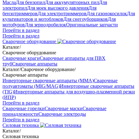
Масла
Для бензопил
Для аккумуляторных пил
Для
электропил
Для моек высокого давления
Для
бензотриммеров
Для электротриммеров
Для газонокосилок
Для
культиваторов и мотоблоков
Для снегоуборщиков
Для
мотобуров
Для зернодробилок
Оригинальные запчасти
Перейти в раздел
Перейти в раздел
Сварочное оборудование
Каталог
/
Сварочное оборудование
Сварочные краги
Сварочные аппараты для ПВХ
труб
Сварочные аппараты
Каталог
/
Сварочное оборудование
/
Сварочные аппараты
Инверторные сварочные аппараты (ММА)
Сварочные
полуавтоматы (MIG/MAG)
Инверторные сварочные аппараты
(TIG)
Инверторные аппараты для воздушно-плазменной резки
(ИПР)
Перейти в раздел
Сварочные горелки
Сварочные маски
Сварочные
принадлежности
Сварочные электроды
Перейти в раздел
Силовая техника
Каталог
/
Силовая техника