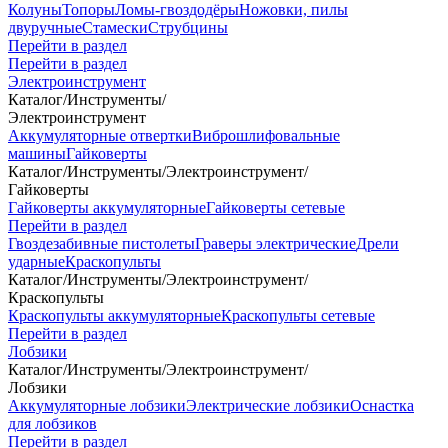
Колуны
Топоры
Ломы-гвоздодёры
Ножовки, пилы
двуручные
Стамески
Струбцины
Перейти в раздел
Перейти в раздел
Электроинструмент
Каталог
/
Инструменты
/
Электроинструмент
Аккумуляторные отвертки
Виброшлифовальные
машины
Гайковерты
Каталог
/
Инструменты
/
Электроинструмент
/
Гайковерты
Гайковерты аккумуляторные
Гайковерты сетевые
Перейти в раздел
Гвоздезабивные пистолеты
Граверы электрические
Дрели
ударные
Краскопульты
Каталог
/
Инструменты
/
Электроинструмент
/
Краскопульты
Краскопульты аккумуляторные
Краскопульты сетевые
Перейти в раздел
Лобзики
Каталог
/
Инструменты
/
Электроинструмент
/
Лобзики
Аккумуляторные лобзики
Электрические лобзики
Оснастка
для лобзиков
Перейти в раздел