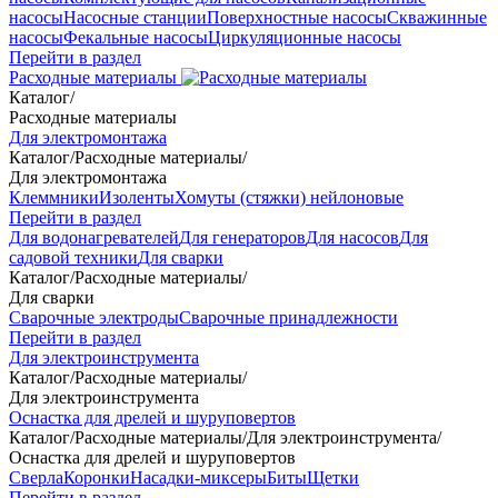
насосы
Насосные станции
Поверхностные насосы
Скважинные
насосы
Фекальные насосы
Циркуляционные насосы
Перейти в раздел
Расходные материалы
Каталог
/
Расходные материалы
Для электромонтажа
Каталог
/
Расходные материалы
/
Для электромонтажа
Клеммники
Изоленты
Хомуты (стяжки) нейлоновые
Перейти в раздел
Для водонагревателей
Для генераторов
Для насосов
Для
садовой техники
Для сварки
Каталог
/
Расходные материалы
/
Для сварки
Сварочные электроды
Сварочные принадлежности
Перейти в раздел
Для электроинструмента
Каталог
/
Расходные материалы
/
Для электроинструмента
Оснастка для дрелей и шуруповертов
Каталог
/
Расходные материалы
/
Для электроинструмента
/
Оснастка для дрелей и шуруповертов
Сверла
Коронки
Насадки-миксеры
Биты
Щетки
Перейти в раздел