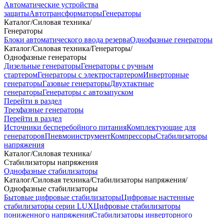
Автоматические устройства
защиты
Автотрансформаторы
Генераторы
Каталог
/
Силовая техника
/
Генераторы
Блоки автоматического ввода резерва
Однофазные генераторы
Каталог
/
Силовая техника
/
Генераторы
/
Однофазные генераторы
Дизельные генераторы
Генераторы с ручным
стартером
Генераторы с электростартером
Инверторные
генераторы
Газовые генераторы
Двухтактные
генераторы
Генераторы с автозапуском
Перейти в раздел
Трехфазные генераторы
Перейти в раздел
Источники бесперебойного питания
Комплектующие для
генераторов
Пневмоинструмент
Компрессоры
Стабилизаторы
напряжения
Каталог
/
Силовая техника
/
Стабилизаторы напряжения
Однофазные стабилизаторы
Каталог
/
Силовая техника
/
Стабилизаторы напряжения
/
Однофазные стабилизаторы
Бытовые цифровые стабилизаторы
Цифровые настенные
стабилизаторы серии LUX
Цифровые стабилизаторы
пониженного напряжения
Стабилизаторы инверторного