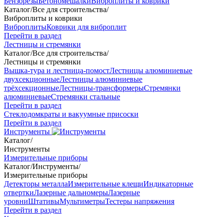
Бензорезы
Бетономешалки
Виброплиты и коврики
Каталог
/
Все для строительства
/
Виброплиты и коврики
Виброплиты
Коврики для виброплит
Перейти в раздел
Лестницы и стремянки
Каталог
/
Все для строительства
/
Лестницы и стремянки
Вышка-тура и лестница-помост
Лестницы алюминиевые
двухсекционные
Лестницы алюминиевые
трёхсекционные
Лестницы-трансформеры
Стремянки
алюминиевые
Стремянки стальные
Перейти в раздел
Стеклодомкраты и вакуумные присоски
Перейти в раздел
Инструменты
Каталог
/
Инструменты
Измерительные приборы
Каталог
/
Инструменты
/
Измерительные приборы
Детекторы металла
Измерительные клещи
Индикаторные
отвертки
Лазерные дальномеры
Лазерные
уровни
Штативы
Мультиметры
Тестеры напряжения
Перейти в раздел