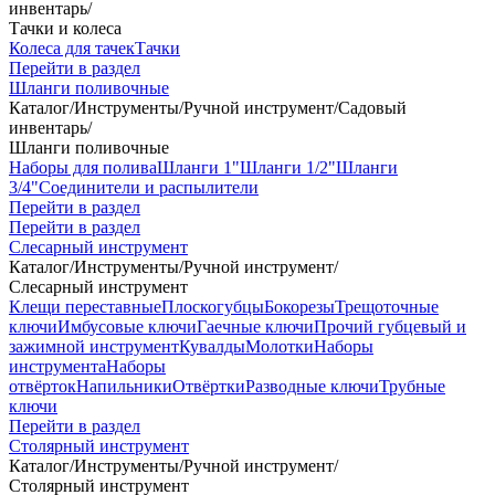
инвентарь
/
Тачки и колеса
Колеса для тачек
Тачки
Перейти в раздел
Шланги поливочные
Каталог
/
Инструменты
/
Ручной инструмент
/
Садовый
инвентарь
/
Шланги поливочные
Наборы для полива
Шланги 1"
Шланги 1/2"
Шланги
3/4"
Соединители и распылители
Перейти в раздел
Перейти в раздел
Слесарный инструмент
Каталог
/
Инструменты
/
Ручной инструмент
/
Слесарный инструмент
Клещи переставные
Плоскогубцы
Бокорезы
Трещоточные
ключи
Имбусовые ключи
Гаечные ключи
Прочий губцевый и
зажимной инструмент
Кувалды
Молотки
Наборы
инструмента
Наборы
отвёрток
Напильники
Отвёртки
Разводные ключи
Трубные
ключи
Перейти в раздел
Столярный инструмент
Каталог
/
Инструменты
/
Ручной инструмент
/
Столярный инструмент