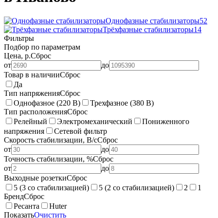
Однофазные стабилизаторы
52
Трёхфазные стабилизаторы
14
Фильтры
Подбор по параметрам
Цена, р.
Сброс
от
до
Товар в наличии
Сброс
Да
Тип напряжения
Сброс
Однофазное (220 В)
Трехфазное (380 В)
Тип расположения
Сброс
Релейный
Электромеханический
Пониженного
напряжения
Сетевой фильтр
Скорость стабилизации, В/с
Сброс
от
до
Точность стабилизации, %
Сброс
от
до
Выходные розетки
Сброс
5 (3 со стабилизацией)
5 (2 со стабилизацией)
2
1
Бренд
Сброс
Ресанта
Huter
Показать
Очистить