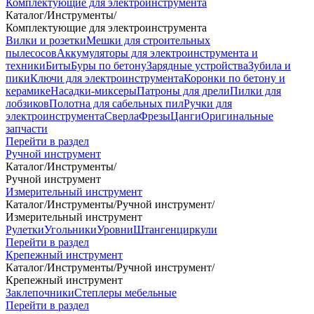
Комплектующие для электроинструмента
Каталог
/
Инструменты
/
Комплектующие для электроинструмента
Вилки и розетки
Мешки для строительных
пылесосов
Аккумуляторы для электроинструмента и
техники
Биты
Буры по бетону
Зарядные устройства
Зубила и
пики
Ключи для электроинструмента
Коронки по бетону и
керамике
Насадки-миксеры
Патроны для дрели
Пилки для
лобзиков
Полотна для сабельных пил
Ручки для
электроинструмента
Сверла
Фрезы
Цанги
Оригинальные
запчасти
Перейти в раздел
Ручной инструмент
Каталог
/
Инструменты
/
Ручной инструмент
Измерительный инструмент
Каталог
/
Инструменты
/
Ручной инструмент
/
Измерительный инструмент
Рулетки
Угольники
Уровни
Штангенциркули
Перейти в раздел
Крепежный инструмент
Каталог
/
Инструменты
/
Ручной инструмент
/
Крепежный инструмент
Заклепочники
Степлеры мебельные
Перейти в раздел