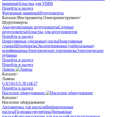
машины
Оснастка для УШМ
Перейти в раздел
Фрезерные машины
Шуруповерты
Каталог
/
Инструменты
/
Электроинструмент
/
Шуруповерты
Аккумуляторные шуруповерты
Сетевые
шуруповерты
Оснастка для шуруповертов
Перейти в раздел
Циркулярные (дисковые) пилы
Циркулярные
станки
Штроборезы
Эксцентриковые (орбитальные)
шлифмашины
Электрические плиткорезы
Электрические
рубанки
Перейти в раздел
Перейти в раздел
Лампы
Каталог
/
Лампы
GX53
GU5.3
Е14
Е27
Перейти в раздел
Насосное оборудование
Каталог
/
Насосное оборудование
Автоматика для насосов
Вибрационные
насосы
Гидроаккумуляторы
Дренажные
насосы
Комплектующие для насосов
Канализационные