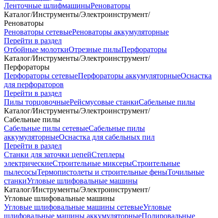
Ленточные шлифмашины
Реноваторы
Каталог
/
Инструменты
/
Электроинструмент
/
Реноваторы
Реноваторы сетевые
Реноваторы аккумуляторные
Перейти в раздел
Отбойные молотки
Отрезные пилы
Перфораторы
Каталог
/
Инструменты
/
Электроинструмент
/
Перфораторы
Перфораторы сетевые
Перфораторы аккумуляторные
Оснастка
для перфораторов
Перейти в раздел
Пилы торцовочные
Рейсмусовые станки
Сабельные пилы
Каталог
/
Инструменты
/
Электроинструмент
/
Сабельные пилы
Сабельные пилы сетевые
Сабельные пилы
аккумуляторные
Оснастка для сабельных пил
Перейти в раздел
Станки для заточки цепей
Степлеры
электрические
Строительные миксеры
Строительные
пылесосы
Термопистолеты и строительные фены
Точильные
станки
Угловые шлифовальные машины
Каталог
/
Инструменты
/
Электроинструмент
/
Угловые шлифовальные машины
Угловые шлифовальные машины сетевые
Угловые
шлифовальные машины аккумуляторные
Полировальные