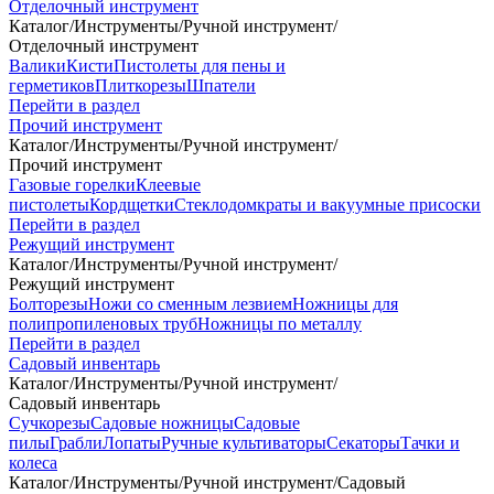
Отделочный инструмент
Каталог
/
Инструменты
/
Ручной инструмент
/
Отделочный инструмент
Валики
Кисти
Пистолеты для пены и
герметиков
Плиткорезы
Шпатели
Перейти в раздел
Прочий инструмент
Каталог
/
Инструменты
/
Ручной инструмент
/
Прочий инструмент
Газовые горелки
Клеевые
пистолеты
Кордщетки
Стеклодомкраты и вакуумные присоски
Перейти в раздел
Режущий инструмент
Каталог
/
Инструменты
/
Ручной инструмент
/
Режущий инструмент
Болторезы
Ножи со сменным лезвием
Ножницы для
полипропиленовых труб
Ножницы по металлу
Перейти в раздел
Садовый инвентарь
Каталог
/
Инструменты
/
Ручной инструмент
/
Садовый инвентарь
Сучкорезы
Садовые ножницы
Садовые
пилы
Грабли
Лопаты
Ручные культиваторы
Секаторы
Тачки и
колеса
Каталог
/
Инструменты
/
Ручной инструмент
/
Садовый