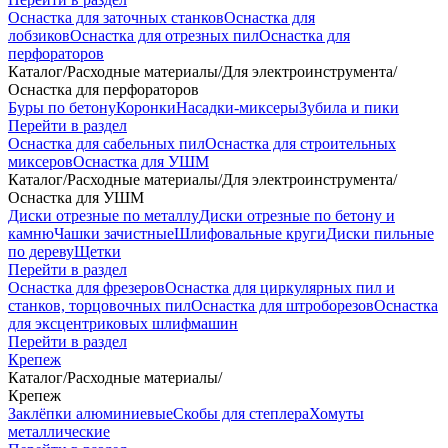
Оснастка для заточных станков
Оснастка для
лобзиков
Оснастка для отрезных пил
Оснастка для
перфораторов
Каталог
/
Расходные материалы
/
Для электроинструмента
/
Оснастка для перфораторов
Буры по бетону
Коронки
Насадки-миксеры
Зубила и пики
Перейти в раздел
Оснастка для сабельных пил
Оснастка для строительных
миксеров
Оснастка для УШМ
Каталог
/
Расходные материалы
/
Для электроинструмента
/
Оснастка для УШМ
Диски отрезные по металлу
Диски отрезные по бетону и
камню
Чашки зачистные
Шлифовальные круги
Диски пильные
по дереву
Щетки
Перейти в раздел
Оснастка для фрезеров
Оснастка для циркулярных пил и
станков, торцовочных пил
Оснастка для штроборезов
Оснастка
для эксцентриковых шлифмашин
Перейти в раздел
Крепеж
Каталог
/
Расходные материалы
/
Крепеж
Заклёпки алюминиевые
Скобы для степлера
Хомуты
металлические