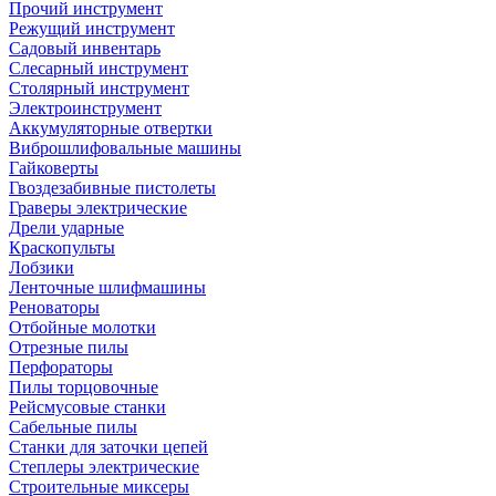
Прочий инструмент
Режущий инструмент
Садовый инвентарь
Слесарный инструмент
Столярный инструмент
Электроинструмент
Аккумуляторные отвертки
Виброшлифовальные машины
Гайковерты
Гвоздезабивные пистолеты
Граверы электрические
Дрели ударные
Краскопульты
Лобзики
Ленточные шлифмашины
Реноваторы
Отбойные молотки
Отрезные пилы
Перфораторы
Пилы торцовочные
Рейсмусовые станки
Сабельные пилы
Станки для заточки цепей
Степлеры электрические
Строительные миксеры