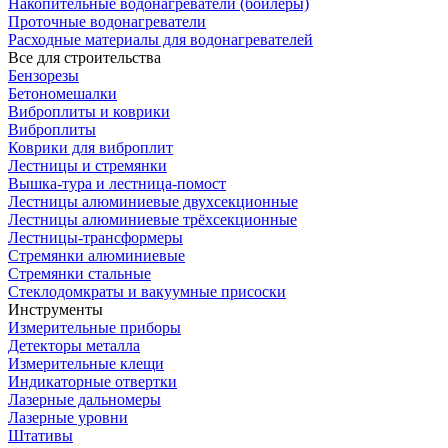
Накопительные водонагреватели (бойлеры)
Проточные водонагреватели
Расходные материалы для водонагревателей
Все для строительства
Бензорезы
Бетономешалки
Виброплиты и коврики
Виброплиты
Коврики для виброплит
Лестницы и стремянки
Вышка-тура и лестница-помост
Лестницы алюминиевые двухсекционные
Лестницы алюминиевые трёхсекционные
Лестницы-трансформеры
Стремянки алюминиевые
Стремянки стальные
Стеклодомкраты и вакуумные присоски
Инструменты
Измерительные приборы
Детекторы металла
Измерительные клещи
Индикаторные отвертки
Лазерные дальномеры
Лазерные уровни
Штативы