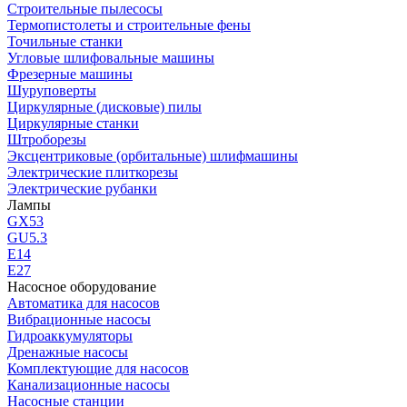
Строительные пылесосы
Термопистолеты и строительные фены
Точильные станки
Угловые шлифовальные машины
Фрезерные машины
Шуруповерты
Циркулярные (дисковые) пилы
Циркулярные станки
Штроборезы
Эксцентриковые (орбитальные) шлифмашины
Электрические плиткорезы
Электрические рубанки
Лампы
GX53
GU5.3
Е14
Е27
Насосное оборудование
Автоматика для насосов
Вибрационные насосы
Гидроаккумуляторы
Дренажные насосы
Комплектующие для насосов
Канализационные насосы
Насосные станции