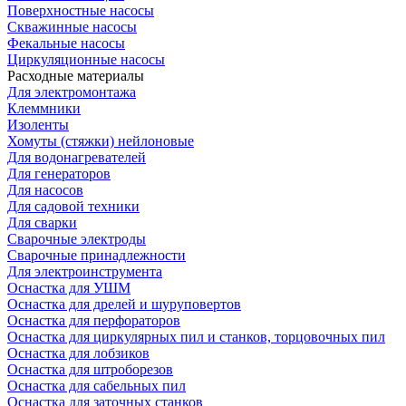
Поверхностные насосы
Скважинные насосы
Фекальные насосы
Циркуляционные насосы
Расходные материалы
Для электромонтажа
Клеммники
Изоленты
Хомуты (стяжки) нейлоновые
Для водонагревателей
Для генераторов
Для насосов
Для садовой техники
Для сварки
Сварочные электроды
Сварочные принадлежности
Для электроинструмента
Оснастка для УШМ
Оснастка для дрелей и шуруповертов
Оснастка для перфораторов
Оснастка для циркулярных пил и станков, торцовочных пил
Оснастка для лобзиков
Оснастка для штроборезов
Оснастка для сабельных пил
Оснастка для заточных станков