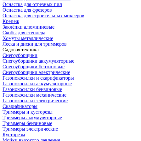
Оснастка для отрезных пил
Оснастка для фрезеров
Оснастка для строительных миксеров
Крепеж
Заклёпки алюминиевые
Скобы для степлера
Хомуты металлические
Леска и диски для триммеров
Садовая техника
Снегоуборщики
Снегоуборщики аккумуляторные
Снегоуборщики бензиновые
Снегоуборщики электрические
Газонокосилки и скарификаторы
Газонокосилки аккумуляторные
Газонокосилки бензиновые
Газонокосилки механические
Газонокосилки электрические
Скарификаторы
Триммеры и кусторезы
Триммеры аккумуляторные
Триммеры бензиновые
Триммеры электрические
Кусторезы
Мойки высокого давления