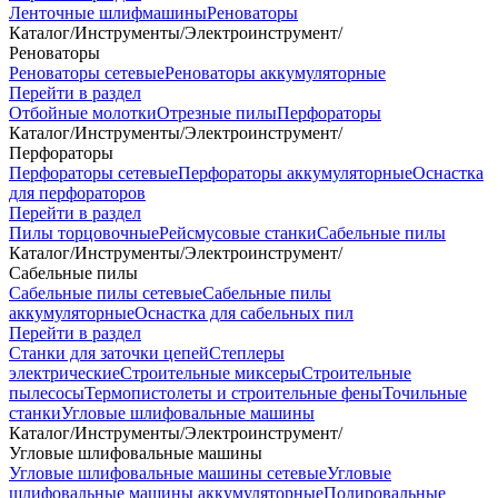
Ленточные шлифмашины
Реноваторы
Каталог
/
Инструменты
/
Электроинструмент
/
Реноваторы
Реноваторы сетевые
Реноваторы аккумуляторные
Перейти в раздел
Отбойные молотки
Отрезные пилы
Перфораторы
Каталог
/
Инструменты
/
Электроинструмент
/
Перфораторы
Перфораторы сетевые
Перфораторы аккумуляторные
Оснастка
для перфораторов
Перейти в раздел
Пилы торцовочные
Рейсмусовые станки
Сабельные пилы
Каталог
/
Инструменты
/
Электроинструмент
/
Сабельные пилы
Сабельные пилы сетевые
Сабельные пилы
аккумуляторные
Оснастка для сабельных пил
Перейти в раздел
Станки для заточки цепей
Степлеры
электрические
Строительные миксеры
Строительные
пылесосы
Термопистолеты и строительные фены
Точильные
станки
Угловые шлифовальные машины
Каталог
/
Инструменты
/
Электроинструмент
/
Угловые шлифовальные машины
Угловые шлифовальные машины сетевые
Угловые
шлифовальные машины аккумуляторные
Полировальные