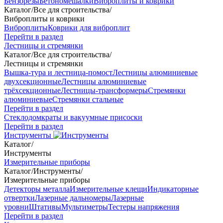
Бензорезы
Бетономешалки
Виброплиты и коврики
Каталог
/
Все для строительства
/
Виброплиты и коврики
Виброплиты
Коврики для виброплит
Перейти в раздел
Лестницы и стремянки
Каталог
/
Все для строительства
/
Лестницы и стремянки
Вышка-тура и лестница-помост
Лестницы алюминиевые
двухсекционные
Лестницы алюминиевые
трёхсекционные
Лестницы-трансформеры
Стремянки
алюминиевые
Стремянки стальные
Перейти в раздел
Стеклодомкраты и вакуумные присоски
Перейти в раздел
Инструменты
Каталог
/
Инструменты
Измерительные приборы
Каталог
/
Инструменты
/
Измерительные приборы
Детекторы металла
Измерительные клещи
Индикаторные
отвертки
Лазерные дальномеры
Лазерные
уровни
Штативы
Мультиметры
Тестеры напряжения
Перейти в раздел