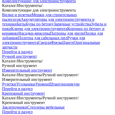
Комплектующие для электроинструмента
Каталог
/
Инструменты
/
Комплектующие для электроинструмента
Вилки и розетки
Мешки для строительных
пылесосов
Аккумуляторы для электроинструмента и
техники
Биты
Буры по бетону
Зарядные устройства
Зубила и
пики
Ключи для электроинструмента
Коронки по бетону и
керамике
Насадки-миксеры
Патроны для дрели
Пилки для
лобзиков
Полотна для сабельных пил
Ручки для
электроинструмента
Сверла
Фрезы
Цанги
Оригинальные
запчасти
Перейти в раздел
Ручной инструмент
Каталог
/
Инструменты
/
Ручной инструмент
Измерительный инструмент
Каталог
/
Инструменты
/
Ручной инструмент
/
Измерительный инструмент
Рулетки
Угольники
Уровни
Штангенциркули
Перейти в раздел
Крепежный инструмент
Каталог
/
Инструменты
/
Ручной инструмент
/
Крепежный инструмент
Заклепочники
Степлеры мебельные
Перейти в раздел