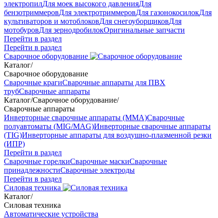
электропил
Для моек высокого давления
Для
бензотриммеров
Для электротриммеров
Для газонокосилок
Для
культиваторов и мотоблоков
Для снегоуборщиков
Для
мотобуров
Для зернодробилок
Оригинальные запчасти
Перейти в раздел
Перейти в раздел
Сварочное оборудование
Каталог
/
Сварочное оборудование
Сварочные краги
Сварочные аппараты для ПВХ
труб
Сварочные аппараты
Каталог
/
Сварочное оборудование
/
Сварочные аппараты
Инверторные сварочные аппараты (ММА)
Сварочные
полуавтоматы (MIG/MAG)
Инверторные сварочные аппараты
(TIG)
Инверторные аппараты для воздушно-плазменной резки
(ИПР)
Перейти в раздел
Сварочные горелки
Сварочные маски
Сварочные
принадлежности
Сварочные электроды
Перейти в раздел
Силовая техника
Каталог
/
Силовая техника
Автоматические устройства