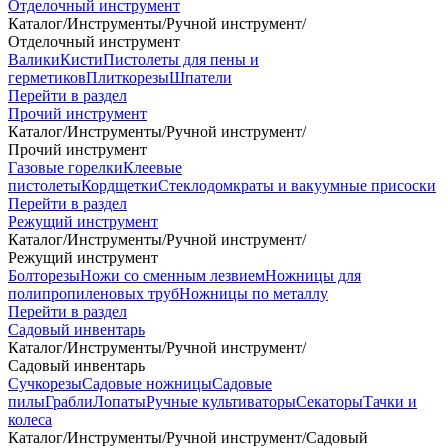
Отделочный инструмент
Каталог
/
Инструменты
/
Ручной инструмент
/
Отделочный инструмент
Валики
Кисти
Пистолеты для пены и
герметиков
Плиткорезы
Шпатели
Перейти в раздел
Прочий инструмент
Каталог
/
Инструменты
/
Ручной инструмент
/
Прочий инструмент
Газовые горелки
Клеевые
пистолеты
Кордщетки
Стеклодомкраты и вакуумные присоски
Перейти в раздел
Режущий инструмент
Каталог
/
Инструменты
/
Ручной инструмент
/
Режущий инструмент
Болторезы
Ножи со сменным лезвием
Ножницы для
полипропиленовых труб
Ножницы по металлу
Перейти в раздел
Садовый инвентарь
Каталог
/
Инструменты
/
Ручной инструмент
/
Садовый инвентарь
Сучкорезы
Садовые ножницы
Садовые
пилы
Грабли
Лопаты
Ручные культиваторы
Секаторы
Тачки и
колеса
Каталог
/
Инструменты
/
Ручной инструмент
/
Садовый