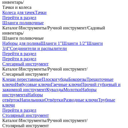
инвентарь
/
Тачки и колеса
Колеса для тачек
Тачки
Перейти в раздел
Шланги поливочные
Каталог
/
Инструменты
/
Ручной инструмент
/
Садовый
инвентарь
/
Шланги поливочные
Наборы для полива
Шланги 1"
Шланги 1/2"
Шланги
3/4"
Соединители и распылители
Перейти в раздел
Перейти в раздел
Слесарный инструмент
Каталог
/
Инструменты
/
Ручной инструмент
/
Слесарный инструмент
Клещи переставные
Плоскогубцы
Бокорезы
Трещоточные
ключи
Имбусовые ключи
Гаечные ключи
Прочий губцевый и
зажимной инструмент
Кувалды
Молотки
Наборы
инструмента
Наборы
отвёрток
Напильники
Отвёртки
Разводные ключи
Трубные
ключи
Перейти в раздел
Столярный инструмент
Каталог
/
Инструменты
/
Ручной инструмент
/
Столярный инструмент