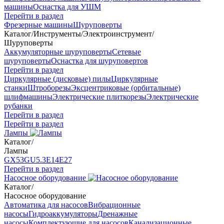
машины
Оснастка для УШМ
Перейти в раздел
Фрезерные машины
Шуруповерты
Каталог
/
Инструменты
/
Электроинструмент
/
Шуруповерты
Аккумуляторные шуруповерты
Сетевые
шуруповерты
Оснастка для шуруповертов
Перейти в раздел
Циркулярные (дисковые) пилы
Циркулярные
станки
Штроборезы
Эксцентриковые (орбитальные)
шлифмашины
Электрические плиткорезы
Электрические
рубанки
Перейти в раздел
Перейти в раздел
Лампы
Каталог
/
Лампы
GX53
GU5.3
Е14
Е27
Перейти в раздел
Насосное оборудование
Каталог
/
Насосное оборудование
Автоматика для насосов
Вибрационные
насосы
Гидроаккумуляторы
Дренажные
насосы
Комплектующие для насосов
Канализационные