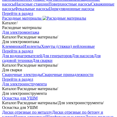
насосы
Насосные станции
Поверхностные насосы
Скважинные
насосы
Фекальные насосы
Циркуляционные насосы
Перейти в раздел
Расходные материалы
Каталог
/
Расходные материалы
Для электромонтажа
Каталог
/
Расходные материалы
/
Для электромонтажа
Клеммники
Изоленты
Хомуты (стяжки) нейлоновые
Перейти в раздел
Для водонагревателей
Для генераторов
Для насосов
Для
садовой техники
Для сварки
Каталог
/
Расходные материалы
/
Для сварки
Сварочные электроды
Сварочные принадлежности
Перейти в раздел
Для электроинструмента
Каталог
/
Расходные материалы
/
Для электроинструмента
Оснастка для УШМ
Каталог
/
Расходные материалы
/
Для электроинструмента
/
Оснастка для УШМ
Диски отрезные по металлу
Диски отрезные по бетону и
камню
Чашки зачистные
Шлифовальные круги
Диски пильные