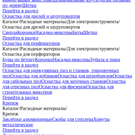
по дереву
Щетки
Перейти в раздел
Оснастка для дрелей и шуруповертов
Каталог
/
Расходные материалы
/
Для электроинструмента
/
Оснастка для дрелей и шуруповертов
Сверла
Коронки
Насадки-миксеры
Биты
Щетки
Перейти в раздел
Оснастка для перфораторов
Каталог
/
Расходные материалы
/
Для электроинструмента
/
Оснастка для перфораторов
Буры по бетону
Коронки
Насадки-миксеры
Зубила и пики
Перейти в раздел
Оснастка для циркулярных пил и станков, торцовочных
пил
Оснастка для лобзиков
Оснастка для штроборезов
Оснастка
для сабельных пил
Оснастка для заточных станков
Оснастка
для отрезных пил
Оснастка для фрезеров
Оснастка для
строительных миксеров
Перейти в раздел
Крепеж
Каталог
/
Расходные материалы
/
Крепеж
Заклёпки алюминиевые
Скобы для степлера
Хомуты
металлические
Перейти в раздел