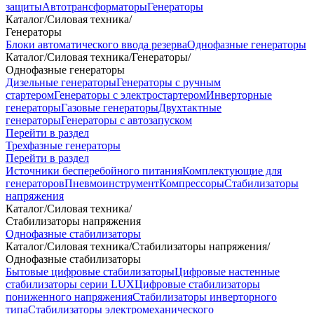
защиты
Автотрансформаторы
Генераторы
Каталог
/
Силовая техника
/
Генераторы
Блоки автоматического ввода резерва
Однофазные генераторы
Каталог
/
Силовая техника
/
Генераторы
/
Однофазные генераторы
Дизельные генераторы
Генераторы с ручным
стартером
Генераторы с электростартером
Инверторные
генераторы
Газовые генераторы
Двухтактные
генераторы
Генераторы с автозапуском
Перейти в раздел
Трехфазные генераторы
Перейти в раздел
Источники бесперебойного питания
Комплектующие для
генераторов
Пневмоинструмент
Компрессоры
Стабилизаторы
напряжения
Каталог
/
Силовая техника
/
Стабилизаторы напряжения
Однофазные стабилизаторы
Каталог
/
Силовая техника
/
Стабилизаторы напряжения
/
Однофазные стабилизаторы
Бытовые цифровые стабилизаторы
Цифровые настенные
стабилизаторы серии LUX
Цифровые стабилизаторы
пониженного напряжения
Стабилизаторы инверторного
типа
Стабилизаторы электромеханического