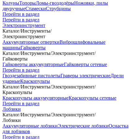
Колуны
Топоры
Ломы-гвоздодёры
Ножовки, пилы
двуручные
Стамески
Струбцины
Перейти в раздел
Перейти в раздел
Электроинструмент
Каталог
/
Инструменты
/
Электроинструмент
Аккумуляторные отвертки
Виброшлифовальные
машины
Гайковерты
Каталог
/
Инструменты
/
Электроинструмент
/
Гайковерты
Гайковерты аккумуляторные
Гайковерты сетевые
Перейти в раздел
Гвоздезабивные пистолеты
Граверы электрические
Дрели
ударные
Краскопульты
Каталог
/
Инструменты
/
Электроинструмент
/
Краскопульты
Краскопульты аккумуляторные
Краскопульты сетевые
Перейти в раздел
Лобзики
Каталог
/
Инструменты
/
Электроинструмент
/
Лобзики
Аккумуляторные лобзики
Электрические лобзики
Оснастка
для лобзиков
Перейти в раздел