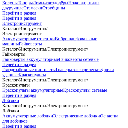
Колуны
Топоры
Ломы-гвоздодёры
Ножовки, пилы
двуручные
Стамески
Струбцины
Перейти в раздел
Перейти в раздел
Электроинструмент
Каталог
/
Инструменты
/
Электроинструмент
Аккумуляторные отвертки
Виброшлифовальные
машины
Гайковерты
Каталог
/
Инструменты
/
Электроинструмент
/
Гайковерты
Гайковерты аккумуляторные
Гайковерты сетевые
Перейти в раздел
Гвоздезабивные пистолеты
Граверы электрические
Дрели
ударные
Краскопульты
Каталог
/
Инструменты
/
Электроинструмент
/
Краскопульты
Краскопульты аккумуляторные
Краскопульты сетевые
Перейти в раздел
Лобзики
Каталог
/
Инструменты
/
Электроинструмент
/
Лобзики
Аккумуляторные лобзики
Электрические лобзики
Оснастка
для лобзиков
Перейти в раздел