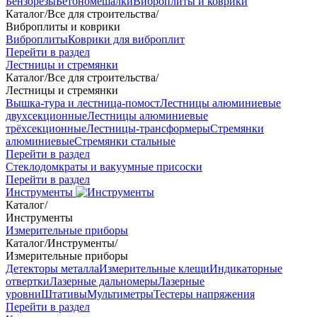
Бензорезы
Бетономешалки
Виброплиты и коврики
Каталог
/
Все для строительства
/
Виброплиты и коврики
Виброплиты
Коврики для виброплит
Перейти в раздел
Лестницы и стремянки
Каталог
/
Все для строительства
/
Лестницы и стремянки
Вышка-тура и лестница-помост
Лестницы алюминиевые
двухсекционные
Лестницы алюминиевые
трёхсекционные
Лестницы-трансформеры
Стремянки
алюминиевые
Стремянки стальные
Перейти в раздел
Стеклодомкраты и вакуумные присоски
Перейти в раздел
Инструменты
Каталог
/
Инструменты
Измерительные приборы
Каталог
/
Инструменты
/
Измерительные приборы
Детекторы металла
Измерительные клещи
Индикаторные
отвертки
Лазерные дальномеры
Лазерные
уровни
Штативы
Мультиметры
Тестеры напряжения
Перейти в раздел