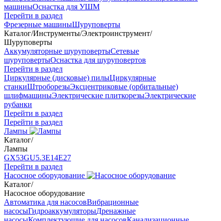
машины
Оснастка для УШМ
Перейти в раздел
Фрезерные машины
Шуруповерты
Каталог
/
Инструменты
/
Электроинструмент
/
Шуруповерты
Аккумуляторные шуруповерты
Сетевые
шуруповерты
Оснастка для шуруповертов
Перейти в раздел
Циркулярные (дисковые) пилы
Циркулярные
станки
Штроборезы
Эксцентриковые (орбитальные)
шлифмашины
Электрические плиткорезы
Электрические
рубанки
Перейти в раздел
Перейти в раздел
Лампы
Каталог
/
Лампы
GX53
GU5.3
Е14
Е27
Перейти в раздел
Насосное оборудование
Каталог
/
Насосное оборудование
Автоматика для насосов
Вибрационные
насосы
Гидроаккумуляторы
Дренажные
насосы
Комплектующие для насосов
Канализационные