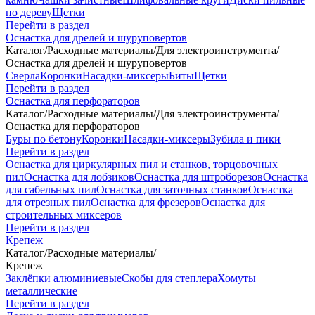
по дереву
Щетки
Перейти в раздел
Оснастка для дрелей и шуруповертов
Каталог
/
Расходные материалы
/
Для электроинструмента
/
Оснастка для дрелей и шуруповертов
Сверла
Коронки
Насадки-миксеры
Биты
Щетки
Перейти в раздел
Оснастка для перфораторов
Каталог
/
Расходные материалы
/
Для электроинструмента
/
Оснастка для перфораторов
Буры по бетону
Коронки
Насадки-миксеры
Зубила и пики
Перейти в раздел
Оснастка для циркулярных пил и станков, торцовочных
пил
Оснастка для лобзиков
Оснастка для штроборезов
Оснастка
для сабельных пил
Оснастка для заточных станков
Оснастка
для отрезных пил
Оснастка для фрезеров
Оснастка для
строительных миксеров
Перейти в раздел
Крепеж
Каталог
/
Расходные материалы
/
Крепеж
Заклёпки алюминиевые
Скобы для степлера
Хомуты
металлические
Перейти в раздел