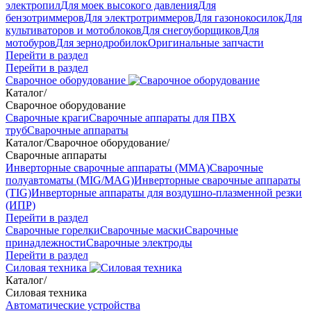
электропил
Для моек высокого давления
Для
бензотриммеров
Для электротриммеров
Для газонокосилок
Для
культиваторов и мотоблоков
Для снегоуборщиков
Для
мотобуров
Для зернодробилок
Оригинальные запчасти
Перейти в раздел
Перейти в раздел
Сварочное оборудование
Каталог
/
Сварочное оборудование
Сварочные краги
Сварочные аппараты для ПВХ
труб
Сварочные аппараты
Каталог
/
Сварочное оборудование
/
Сварочные аппараты
Инверторные сварочные аппараты (ММА)
Сварочные
полуавтоматы (MIG/MAG)
Инверторные сварочные аппараты
(TIG)
Инверторные аппараты для воздушно-плазменной резки
(ИПР)
Перейти в раздел
Сварочные горелки
Сварочные маски
Сварочные
принадлежности
Сварочные электроды
Перейти в раздел
Силовая техника
Каталог
/
Силовая техника
Автоматические устройства