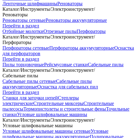
Ленточные шлифмашины
Реноваторы
Каталог
/
Инструменты
/
Электроинструмент
/
Реноваторы
Реноваторы сетевые
Реноваторы аккумуляторные
Перейти в раздел
Отбойные молотки
Отрезные пилы
Перфораторы
Каталог
/
Инструменты
/
Электроинструмент
/
Перфораторы
Перфораторы сетевые
Перфораторы аккумуляторные
Оснастка
для перфораторов
Перейти в раздел
Пилы торцовочные
Рейсмусовые станки
Сабельные пилы
Каталог
/
Инструменты
/
Электроинструмент
/
Сабельные пилы
Сабельные пилы сетевые
Сабельные пилы
аккумуляторные
Оснастка для сабельных пил
Перейти в раздел
Станки для заточки цепей
Степлеры
электрические
Строительные миксеры
Строительные
пылесосы
Термопистолеты и строительные фены
Точильные
станки
Угловые шлифовальные машины
Каталог
/
Инструменты
/
Электроинструмент
/
Угловые шлифовальные машины
Угловые шлифовальные машины сетевые
Угловые
шлифовальные машины аккумуляторные
Полировальные