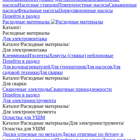
насосы
Насосные станции
Поверхностные насосы
Скважинные
насосы
Фекальные насосы
Циркуляционные насосы
Перейти в раздел
Расходные материалы
Каталог
/
Расходные материалы
Для электромонтажа
Каталог
/
Расходные материалы
/
Для электромонтажа
Клеммники
Изоленты
Хомуты (стяжки) нейлоновые
Перейти в раздел
Для водонагревателей
Для генераторов
Для насосов
Для
садовой техники
Для сварки
Каталог
/
Расходные материалы
/
Для сварки
Сварочные электроды
Сварочные принадлежности
Перейти в раздел
Для электроинструмента
Каталог
/
Расходные материалы
/
Для электроинструмента
Оснастка для УШМ
Каталог
/
Расходные материалы
/
Для электроинструмента
/
Оснастка для УШМ
Диски отрезные по металлу
Диски отрезные по бетону и
камню
Чашки зачистные
Шлифовальные круги
Диски пильные