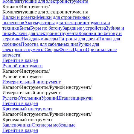
Комплектующие для электроинструмента
Каталог
/
Инструменты
/
Комплектующие для электроинструмента
Вилки и розетки
Мешки для строительных
пылесосов
Аккумуляторы для электроинструмента и
техники
Биты
Буры по бетону
Зарядные устройства
Зубила и
пики
Ключи для электроинструмента
Коронки по бетону и
керамике
Насадки-миксеры
Патроны для дрели
Пилки для
лобзиков
Полотна для сабельных пил
Ручки для
электроинструмента
Сверла
Фрезы
Цанги
Оригинальные
запчасти
Перейти в раздел
Ручной инструмент
Каталог
/
Инструменты
/
Ручной инструмент
Измерительный инструмент
Каталог
/
Инструменты
/
Ручной инструмент
/
Измерительный инструмент
Рулетки
Угольники
Уровни
Штангенциркули
Перейти в раздел
Крепежный инструмент
Каталог
/
Инструменты
/
Ручной инструмент
/
Крепежный инструмент
Заклепочники
Степлеры мебельные
Перейти в раздел