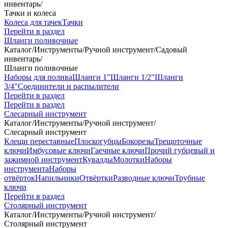
инвентарь
/
Тачки и колеса
Колеса для тачек
Тачки
Перейти в раздел
Шланги поливочные
Каталог
/
Инструменты
/
Ручной инструмент
/
Садовый
инвентарь
/
Шланги поливочные
Наборы для полива
Шланги 1"
Шланги 1/2"
Шланги
3/4"
Соединители и распылители
Перейти в раздел
Перейти в раздел
Слесарный инструмент
Каталог
/
Инструменты
/
Ручной инструмент
/
Слесарный инструмент
Клещи переставные
Плоскогубцы
Бокорезы
Трещоточные
ключи
Имбусовые ключи
Гаечные ключи
Прочий губцевый и
зажимной инструмент
Кувалды
Молотки
Наборы
инструмента
Наборы
отвёрток
Напильники
Отвёртки
Разводные ключи
Трубные
ключи
Перейти в раздел
Столярный инструмент
Каталог
/
Инструменты
/
Ручной инструмент
/
Столярный инструмент