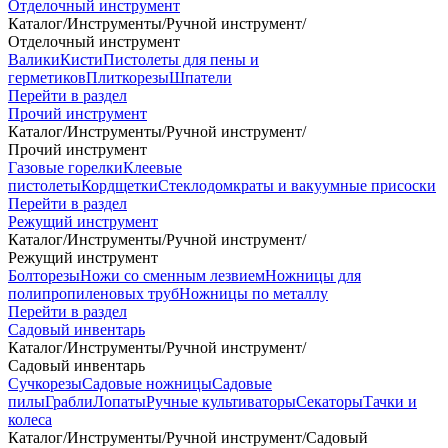
Отделочный инструмент
Каталог
/
Инструменты
/
Ручной инструмент
/
Отделочный инструмент
Валики
Кисти
Пистолеты для пены и
герметиков
Плиткорезы
Шпатели
Перейти в раздел
Прочий инструмент
Каталог
/
Инструменты
/
Ручной инструмент
/
Прочий инструмент
Газовые горелки
Клеевые
пистолеты
Кордщетки
Стеклодомкраты и вакуумные присоски
Перейти в раздел
Режущий инструмент
Каталог
/
Инструменты
/
Ручной инструмент
/
Режущий инструмент
Болторезы
Ножи со сменным лезвием
Ножницы для
полипропиленовых труб
Ножницы по металлу
Перейти в раздел
Садовый инвентарь
Каталог
/
Инструменты
/
Ручной инструмент
/
Садовый инвентарь
Сучкорезы
Садовые ножницы
Садовые
пилы
Грабли
Лопаты
Ручные культиваторы
Секаторы
Тачки и
колеса
Каталог
/
Инструменты
/
Ручной инструмент
/
Садовый