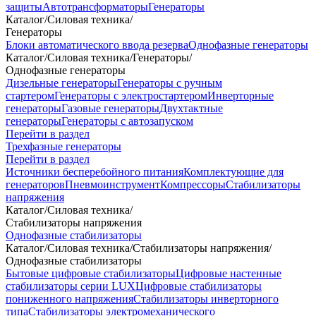
защиты
Автотрансформаторы
Генераторы
Каталог
/
Силовая техника
/
Генераторы
Блоки автоматического ввода резерва
Однофазные генераторы
Каталог
/
Силовая техника
/
Генераторы
/
Однофазные генераторы
Дизельные генераторы
Генераторы с ручным
стартером
Генераторы с электростартером
Инверторные
генераторы
Газовые генераторы
Двухтактные
генераторы
Генераторы с автозапуском
Перейти в раздел
Трехфазные генераторы
Перейти в раздел
Источники бесперебойного питания
Комплектующие для
генераторов
Пневмоинструмент
Компрессоры
Стабилизаторы
напряжения
Каталог
/
Силовая техника
/
Стабилизаторы напряжения
Однофазные стабилизаторы
Каталог
/
Силовая техника
/
Стабилизаторы напряжения
/
Однофазные стабилизаторы
Бытовые цифровые стабилизаторы
Цифровые настенные
стабилизаторы серии LUX
Цифровые стабилизаторы
пониженного напряжения
Стабилизаторы инверторного
типа
Стабилизаторы электромеханического