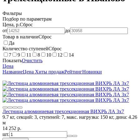
Фильтры
Подбор по параметрам
Цена, р.
Сброс
от
до
Товар в наличии
Сброс
Да
Количество ступеней
Сброс
7
9
11
8
10
12
14
Показать
Очистить
Цена
Название
Цена
Хиты продаж
Рейтинг
Новинки
Лестница алюминиевая трехсекционная ВИХРЬ ЛА 3х7
9.7 кг, секций: 3, ступеней: 7, макс. нагрузка: 150 кг, дина: 4.26
м
14 252
p.
шт.