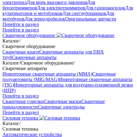
электропил
Для моек высокого давления
Для
бензотриммеров
Для электротриммеров
Для газонокосилок
Для
культиваторов и мотоблоков
Для снегоуборщиков
Для
мотобуров
Для зернодробилок
Оригинальные запчасти
Перейти в раздел
Перейти в раздел
Сварочное оборудование
Каталог
/
Сварочное оборудование
Сварочные краги
Сварочные аппараты для ПВХ
труб
Сварочные аппараты
Каталог
/
Сварочное оборудование
/
Сварочные аппараты
Инверторные сварочные аппараты (ММА)
Сварочные
полуавтоматы (MIG/MAG)
Инверторные сварочные аппараты
(TIG)
Инверторные аппараты для воздушно-плазменной резки
(ИПР)
Перейти в раздел
Сварочные горелки
Сварочные маски
Сварочные
принадлежности
Сварочные электроды
Перейти в раздел
Силовая техника
Каталог
/
Силовая техника
Автоматические устройства