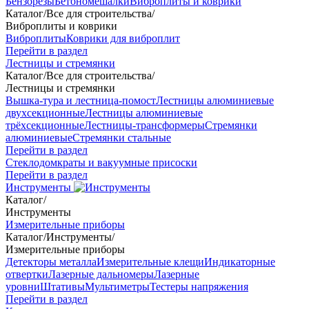
Бензорезы
Бетономешалки
Виброплиты и коврики
Каталог
/
Все для строительства
/
Виброплиты и коврики
Виброплиты
Коврики для виброплит
Перейти в раздел
Лестницы и стремянки
Каталог
/
Все для строительства
/
Лестницы и стремянки
Вышка-тура и лестница-помост
Лестницы алюминиевые
двухсекционные
Лестницы алюминиевые
трёхсекционные
Лестницы-трансформеры
Стремянки
алюминиевые
Стремянки стальные
Перейти в раздел
Стеклодомкраты и вакуумные присоски
Перейти в раздел
Инструменты
Каталог
/
Инструменты
Измерительные приборы
Каталог
/
Инструменты
/
Измерительные приборы
Детекторы металла
Измерительные клещи
Индикаторные
отвертки
Лазерные дальномеры
Лазерные
уровни
Штативы
Мультиметры
Тестеры напряжения
Перейти в раздел