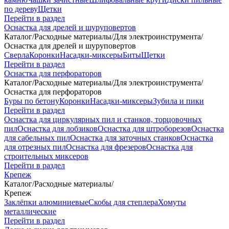
по дереву
Щетки
Перейти в раздел
Оснастка для дрелей и шуруповертов
Каталог
/
Расходные материалы
/
Для электроинструмента
/
Оснастка для дрелей и шуруповертов
Сверла
Коронки
Насадки-миксеры
Биты
Щетки
Перейти в раздел
Оснастка для перфораторов
Каталог
/
Расходные материалы
/
Для электроинструмента
/
Оснастка для перфораторов
Буры по бетону
Коронки
Насадки-миксеры
Зубила и пики
Перейти в раздел
Оснастка для циркулярных пил и станков, торцовочных
пил
Оснастка для лобзиков
Оснастка для штроборезов
Оснастка
для сабельных пил
Оснастка для заточных станков
Оснастка
для отрезных пил
Оснастка для фрезеров
Оснастка для
строительных миксеров
Перейти в раздел
Крепеж
Каталог
/
Расходные материалы
/
Крепеж
Заклёпки алюминиевые
Скобы для степлера
Хомуты
металлические
Перейти в раздел