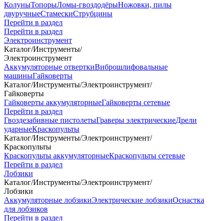
Колуны
Топоры
Ломы-гвоздодёры
Ножовки, пилы
двуручные
Стамески
Струбцины
Перейти в раздел
Перейти в раздел
Электроинструмент
Каталог
/
Инструменты
/
Электроинструмент
Аккумуляторные отвертки
Виброшлифовальные
машины
Гайковерты
Каталог
/
Инструменты
/
Электроинструмент
/
Гайковерты
Гайковерты аккумуляторные
Гайковерты сетевые
Перейти в раздел
Гвоздезабивные пистолеты
Граверы электрические
Дрели
ударные
Краскопульты
Каталог
/
Инструменты
/
Электроинструмент
/
Краскопульты
Краскопульты аккумуляторные
Краскопульты сетевые
Перейти в раздел
Лобзики
Каталог
/
Инструменты
/
Электроинструмент
/
Лобзики
Аккумуляторные лобзики
Электрические лобзики
Оснастка
для лобзиков
Перейти в раздел