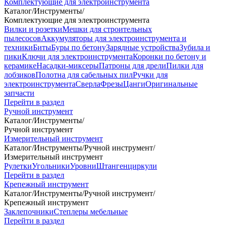
Комплектующие для электроинструмента
Каталог
/
Инструменты
/
Комплектующие для электроинструмента
Вилки и розетки
Мешки для строительных
пылесосов
Аккумуляторы для электроинструмента и
техники
Биты
Буры по бетону
Зарядные устройства
Зубила и
пики
Ключи для электроинструмента
Коронки по бетону и
керамике
Насадки-миксеры
Патроны для дрели
Пилки для
лобзиков
Полотна для сабельных пил
Ручки для
электроинструмента
Сверла
Фрезы
Цанги
Оригинальные
запчасти
Перейти в раздел
Ручной инструмент
Каталог
/
Инструменты
/
Ручной инструмент
Измерительный инструмент
Каталог
/
Инструменты
/
Ручной инструмент
/
Измерительный инструмент
Рулетки
Угольники
Уровни
Штангенциркули
Перейти в раздел
Крепежный инструмент
Каталог
/
Инструменты
/
Ручной инструмент
/
Крепежный инструмент
Заклепочники
Степлеры мебельные
Перейти в раздел