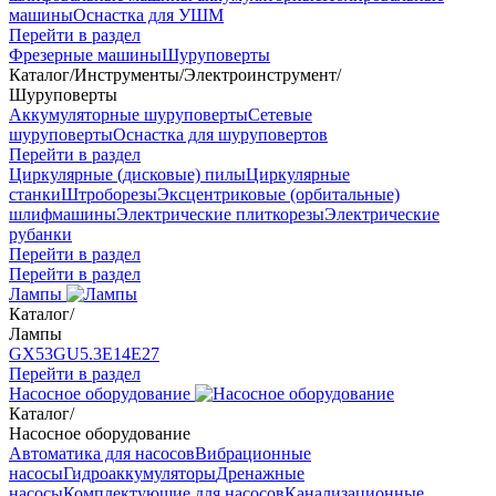
машины
Оснастка для УШМ
Перейти в раздел
Фрезерные машины
Шуруповерты
Каталог
/
Инструменты
/
Электроинструмент
/
Шуруповерты
Аккумуляторные шуруповерты
Сетевые
шуруповерты
Оснастка для шуруповертов
Перейти в раздел
Циркулярные (дисковые) пилы
Циркулярные
станки
Штроборезы
Эксцентриковые (орбитальные)
шлифмашины
Электрические плиткорезы
Электрические
рубанки
Перейти в раздел
Перейти в раздел
Лампы
Каталог
/
Лампы
GX53
GU5.3
Е14
Е27
Перейти в раздел
Насосное оборудование
Каталог
/
Насосное оборудование
Автоматика для насосов
Вибрационные
насосы
Гидроаккумуляторы
Дренажные
насосы
Комплектующие для насосов
Канализационные