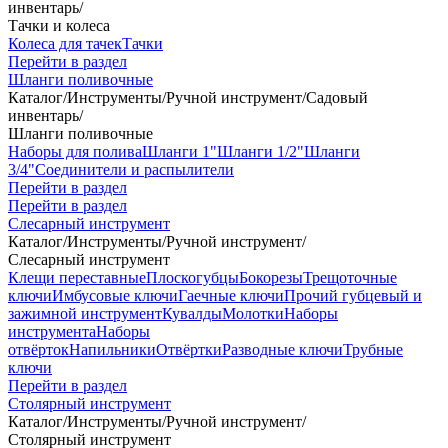
инвентарь
/
Тачки и колеса
Колеса для тачек
Тачки
Перейти в раздел
Шланги поливочные
Каталог
/
Инструменты
/
Ручной инструмент
/
Садовый
инвентарь
/
Шланги поливочные
Наборы для полива
Шланги 1"
Шланги 1/2"
Шланги
3/4"
Соединители и распылители
Перейти в раздел
Перейти в раздел
Слесарный инструмент
Каталог
/
Инструменты
/
Ручной инструмент
/
Слесарный инструмент
Клещи переставные
Плоскогубцы
Бокорезы
Трещоточные
ключи
Имбусовые ключи
Гаечные ключи
Прочий губцевый и
зажимной инструмент
Кувалды
Молотки
Наборы
инструмента
Наборы
отвёрток
Напильники
Отвёртки
Разводные ключи
Трубные
ключи
Перейти в раздел
Столярный инструмент
Каталог
/
Инструменты
/
Ручной инструмент
/
Столярный инструмент