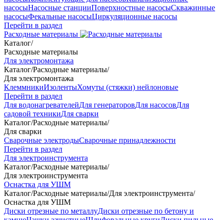
насосы
Насосные станции
Поверхностные насосы
Скважинные
насосы
Фекальные насосы
Циркуляционные насосы
Перейти в раздел
Расходные материалы
Каталог
/
Расходные материалы
Для электромонтажа
Каталог
/
Расходные материалы
/
Для электромонтажа
Клеммники
Изоленты
Хомуты (стяжки) нейлоновые
Перейти в раздел
Для водонагревателей
Для генераторов
Для насосов
Для
садовой техники
Для сварки
Каталог
/
Расходные материалы
/
Для сварки
Сварочные электроды
Сварочные принадлежности
Перейти в раздел
Для электроинструмента
Каталог
/
Расходные материалы
/
Для электроинструмента
Оснастка для УШМ
Каталог
/
Расходные материалы
/
Для электроинструмента
/
Оснастка для УШМ
Диски отрезные по металлу
Диски отрезные по бетону и
камню
Чашки зачистные
Шлифовальные круги
Диски пильные