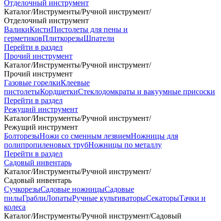
Отделочный инструмент
Каталог
/
Инструменты
/
Ручной инструмент
/
Отделочный инструмент
Валики
Кисти
Пистолеты для пены и
герметиков
Плиткорезы
Шпатели
Перейти в раздел
Прочий инструмент
Каталог
/
Инструменты
/
Ручной инструмент
/
Прочий инструмент
Газовые горелки
Клеевые
пистолеты
Кордщетки
Стеклодомкраты и вакуумные присоски
Перейти в раздел
Режущий инструмент
Каталог
/
Инструменты
/
Ручной инструмент
/
Режущий инструмент
Болторезы
Ножи со сменным лезвием
Ножницы для
полипропиленовых труб
Ножницы по металлу
Перейти в раздел
Садовый инвентарь
Каталог
/
Инструменты
/
Ручной инструмент
/
Садовый инвентарь
Сучкорезы
Садовые ножницы
Садовые
пилы
Грабли
Лопаты
Ручные культиваторы
Секаторы
Тачки и
колеса
Каталог
/
Инструменты
/
Ручной инструмент
/
Садовый