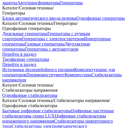
защиты
Автотрансформаторы
Генераторы
Каталог
/
Силовая техника
/
Генераторы
Блоки автоматического ввода резерва
Однофазные генераторы
Каталог
/
Силовая техника
/
Генераторы
/
Однофазные генераторы
Дизельные генераторы
Генераторы с ручным
стартером
Генераторы с электростартером
Инверторные
генераторы
Газовые генераторы
Двухтактные
генераторы
Генераторы с автозапуском
Перейти в раздел
Трехфазные генераторы
Перейти в раздел
Источники бесперебойного питания
Комплектующие для
генераторов
Пневмоинструмент
Компрессоры
Стабилизаторы
напряжения
Каталог
/
Силовая техника
/
Стабилизаторы напряжения
Однофазные стабилизаторы
Каталог
/
Силовая техника
/
Стабилизаторы напряжения
/
Однофазные стабилизаторы
Бытовые цифровые стабилизаторы
Цифровые настенные
стабилизаторы серии LUX
Цифровые стабилизаторы
пониженного напряжения
Стабилизаторы инверторного
типа
Стабилизаторы электромеханического