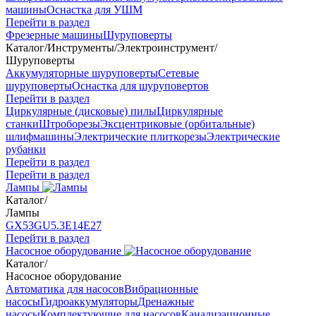
машины
Оснастка для УШМ
Перейти в раздел
Фрезерные машины
Шуруповерты
Каталог
/
Инструменты
/
Электроинструмент
/
Шуруповерты
Аккумуляторные шуруповерты
Сетевые
шуруповерты
Оснастка для шуруповертов
Перейти в раздел
Циркулярные (дисковые) пилы
Циркулярные
станки
Штроборезы
Эксцентриковые (орбитальные)
шлифмашины
Электрические плиткорезы
Электрические
рубанки
Перейти в раздел
Перейти в раздел
Лампы
Каталог
/
Лампы
GX53
GU5.3
Е14
Е27
Перейти в раздел
Насосное оборудование
Каталог
/
Насосное оборудование
Автоматика для насосов
Вибрационные
насосы
Гидроаккумуляторы
Дренажные
насосы
Комплектующие для насосов
Канализационные