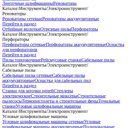
Ленточные шлифмашины
Реноваторы
Каталог
/
Инструменты
/
Электроинструмент
/
Реноваторы
Реноваторы сетевые
Реноваторы аккумуляторные
Перейти в раздел
Отбойные молотки
Отрезные пилы
Перфораторы
Каталог
/
Инструменты
/
Электроинструмент
/
Перфораторы
Перфораторы сетевые
Перфораторы аккумуляторные
Оснастка
для перфораторов
Перейти в раздел
Пилы торцовочные
Рейсмусовые станки
Сабельные пилы
Каталог
/
Инструменты
/
Электроинструмент
/
Сабельные пилы
Сабельные пилы сетевые
Сабельные пилы
аккумуляторные
Оснастка для сабельных пил
Перейти в раздел
Станки для заточки цепей
Степлеры
электрические
Строительные миксеры
Строительные
пылесосы
Термопистолеты и строительные фены
Точильные
станки
Угловые шлифовальные машины
Каталог
/
Инструменты
/
Электроинструмент
/
Угловые шлифовальные машины
Угловые шлифовальные машины сетевые
Угловые
шлифовальные машины аккумуляторные
Полировальные