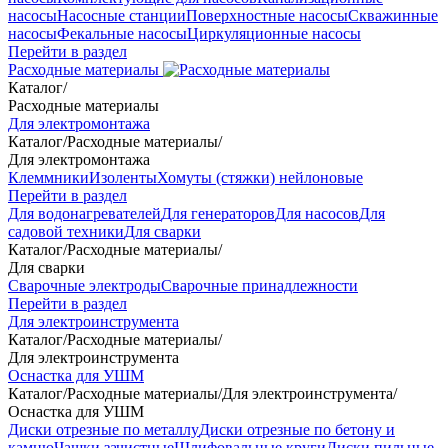
насосы
Насосные станции
Поверхностные насосы
Скважинные
насосы
Фекальные насосы
Циркуляционные насосы
Перейти в раздел
Расходные материалы
Каталог
/
Расходные материалы
Для электромонтажа
Каталог
/
Расходные материалы
/
Для электромонтажа
Клеммники
Изоленты
Хомуты (стяжки) нейлоновые
Перейти в раздел
Для водонагревателей
Для генераторов
Для насосов
Для
садовой техники
Для сварки
Каталог
/
Расходные материалы
/
Для сварки
Сварочные электроды
Сварочные принадлежности
Перейти в раздел
Для электроинструмента
Каталог
/
Расходные материалы
/
Для электроинструмента
Оснастка для УШМ
Каталог
/
Расходные материалы
/
Для электроинструмента
/
Оснастка для УШМ
Диски отрезные по металлу
Диски отрезные по бетону и
камню
Чашки зачистные
Шлифовальные круги
Диски пильные