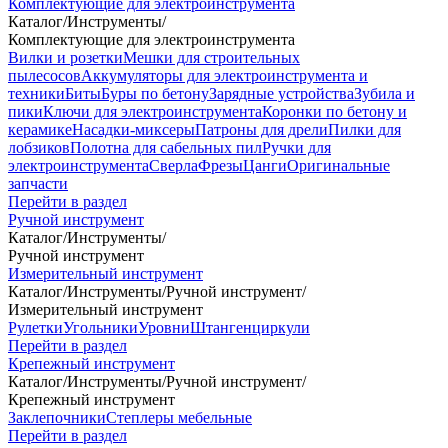
Комплектующие для электроинструмента
Каталог
/
Инструменты
/
Комплектующие для электроинструмента
Вилки и розетки
Мешки для строительных
пылесосов
Аккумуляторы для электроинструмента и
техники
Биты
Буры по бетону
Зарядные устройства
Зубила и
пики
Ключи для электроинструмента
Коронки по бетону и
керамике
Насадки-миксеры
Патроны для дрели
Пилки для
лобзиков
Полотна для сабельных пил
Ручки для
электроинструмента
Сверла
Фрезы
Цанги
Оригинальные
запчасти
Перейти в раздел
Ручной инструмент
Каталог
/
Инструменты
/
Ручной инструмент
Измерительный инструмент
Каталог
/
Инструменты
/
Ручной инструмент
/
Измерительный инструмент
Рулетки
Угольники
Уровни
Штангенциркули
Перейти в раздел
Крепежный инструмент
Каталог
/
Инструменты
/
Ручной инструмент
/
Крепежный инструмент
Заклепочники
Степлеры мебельные
Перейти в раздел