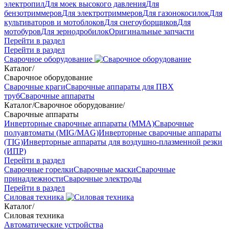
электропил
Для моек высокого давления
Для
бензотриммеров
Для электротриммеров
Для газонокосилок
Для
культиваторов и мотоблоков
Для снегоуборщиков
Для
мотобуров
Для зернодробилок
Оригинальные запчасти
Перейти в раздел
Перейти в раздел
Сварочное оборудование
Каталог
/
Сварочное оборудование
Сварочные краги
Сварочные аппараты для ПВХ
труб
Сварочные аппараты
Каталог
/
Сварочное оборудование
/
Сварочные аппараты
Инверторные сварочные аппараты (ММА)
Сварочные
полуавтоматы (MIG/MAG)
Инверторные сварочные аппараты
(TIG)
Инверторные аппараты для воздушно-плазменной резки
(ИПР)
Перейти в раздел
Сварочные горелки
Сварочные маски
Сварочные
принадлежности
Сварочные электроды
Перейти в раздел
Силовая техника
Каталог
/
Силовая техника
Автоматические устройства