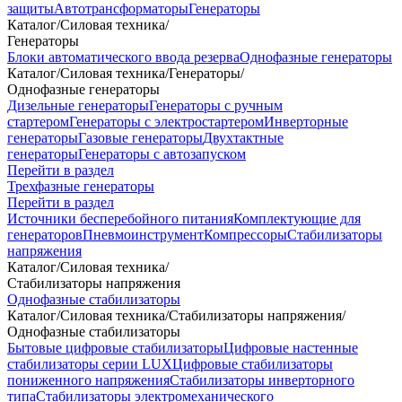
защиты
Автотрансформаторы
Генераторы
Каталог
/
Силовая техника
/
Генераторы
Блоки автоматического ввода резерва
Однофазные генераторы
Каталог
/
Силовая техника
/
Генераторы
/
Однофазные генераторы
Дизельные генераторы
Генераторы с ручным
стартером
Генераторы с электростартером
Инверторные
генераторы
Газовые генераторы
Двухтактные
генераторы
Генераторы с автозапуском
Перейти в раздел
Трехфазные генераторы
Перейти в раздел
Источники бесперебойного питания
Комплектующие для
генераторов
Пневмоинструмент
Компрессоры
Стабилизаторы
напряжения
Каталог
/
Силовая техника
/
Стабилизаторы напряжения
Однофазные стабилизаторы
Каталог
/
Силовая техника
/
Стабилизаторы напряжения
/
Однофазные стабилизаторы
Бытовые цифровые стабилизаторы
Цифровые настенные
стабилизаторы серии LUX
Цифровые стабилизаторы
пониженного напряжения
Стабилизаторы инверторного
типа
Стабилизаторы электромеханического