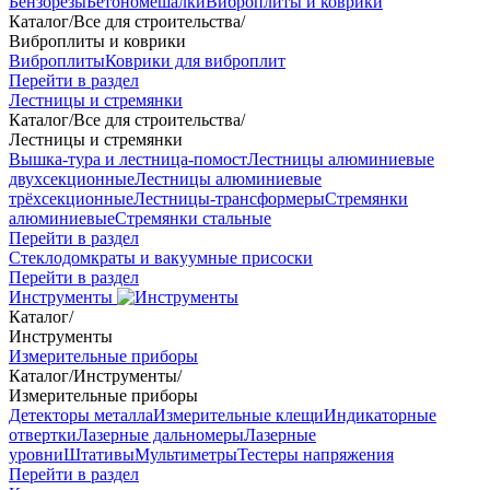
Бензорезы
Бетономешалки
Виброплиты и коврики
Каталог
/
Все для строительства
/
Виброплиты и коврики
Виброплиты
Коврики для виброплит
Перейти в раздел
Лестницы и стремянки
Каталог
/
Все для строительства
/
Лестницы и стремянки
Вышка-тура и лестница-помост
Лестницы алюминиевые
двухсекционные
Лестницы алюминиевые
трёхсекционные
Лестницы-трансформеры
Стремянки
алюминиевые
Стремянки стальные
Перейти в раздел
Стеклодомкраты и вакуумные присоски
Перейти в раздел
Инструменты
Каталог
/
Инструменты
Измерительные приборы
Каталог
/
Инструменты
/
Измерительные приборы
Детекторы металла
Измерительные клещи
Индикаторные
отвертки
Лазерные дальномеры
Лазерные
уровни
Штативы
Мультиметры
Тестеры напряжения
Перейти в раздел