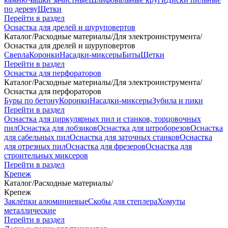
по дереву
Щетки
Перейти в раздел
Оснастка для дрелей и шуруповертов
Каталог
/
Расходные материалы
/
Для электроинструмента
/
Оснастка для дрелей и шуруповертов
Сверла
Коронки
Насадки-миксеры
Биты
Щетки
Перейти в раздел
Оснастка для перфораторов
Каталог
/
Расходные материалы
/
Для электроинструмента
/
Оснастка для перфораторов
Буры по бетону
Коронки
Насадки-миксеры
Зубила и пики
Перейти в раздел
Оснастка для циркулярных пил и станков, торцовочных
пил
Оснастка для лобзиков
Оснастка для штроборезов
Оснастка
для сабельных пил
Оснастка для заточных станков
Оснастка
для отрезных пил
Оснастка для фрезеров
Оснастка для
строительных миксеров
Перейти в раздел
Крепеж
Каталог
/
Расходные материалы
/
Крепеж
Заклёпки алюминиевые
Скобы для степлера
Хомуты
металлические
Перейти в раздел