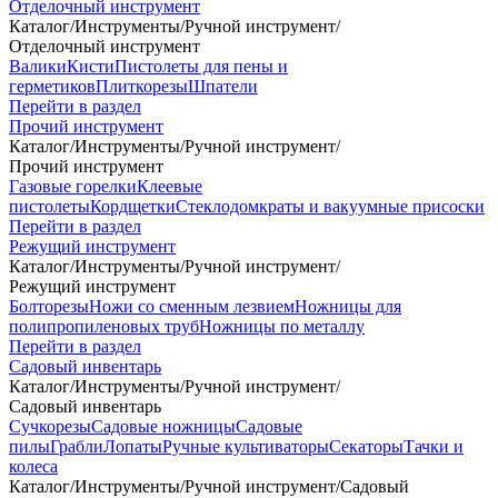
Отделочный инструмент
Каталог
/
Инструменты
/
Ручной инструмент
/
Отделочный инструмент
Валики
Кисти
Пистолеты для пены и
герметиков
Плиткорезы
Шпатели
Перейти в раздел
Прочий инструмент
Каталог
/
Инструменты
/
Ручной инструмент
/
Прочий инструмент
Газовые горелки
Клеевые
пистолеты
Кордщетки
Стеклодомкраты и вакуумные присоски
Перейти в раздел
Режущий инструмент
Каталог
/
Инструменты
/
Ручной инструмент
/
Режущий инструмент
Болторезы
Ножи со сменным лезвием
Ножницы для
полипропиленовых труб
Ножницы по металлу
Перейти в раздел
Садовый инвентарь
Каталог
/
Инструменты
/
Ручной инструмент
/
Садовый инвентарь
Сучкорезы
Садовые ножницы
Садовые
пилы
Грабли
Лопаты
Ручные культиваторы
Секаторы
Тачки и
колеса
Каталог
/
Инструменты
/
Ручной инструмент
/
Садовый