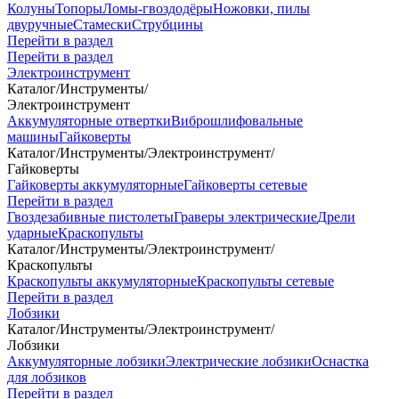
Колуны
Топоры
Ломы-гвоздодёры
Ножовки, пилы
двуручные
Стамески
Струбцины
Перейти в раздел
Перейти в раздел
Электроинструмент
Каталог
/
Инструменты
/
Электроинструмент
Аккумуляторные отвертки
Виброшлифовальные
машины
Гайковерты
Каталог
/
Инструменты
/
Электроинструмент
/
Гайковерты
Гайковерты аккумуляторные
Гайковерты сетевые
Перейти в раздел
Гвоздезабивные пистолеты
Граверы электрические
Дрели
ударные
Краскопульты
Каталог
/
Инструменты
/
Электроинструмент
/
Краскопульты
Краскопульты аккумуляторные
Краскопульты сетевые
Перейти в раздел
Лобзики
Каталог
/
Инструменты
/
Электроинструмент
/
Лобзики
Аккумуляторные лобзики
Электрические лобзики
Оснастка
для лобзиков
Перейти в раздел