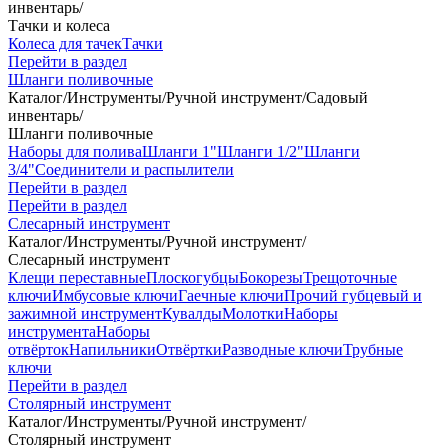
инвентарь
/
Тачки и колеса
Колеса для тачек
Тачки
Перейти в раздел
Шланги поливочные
Каталог
/
Инструменты
/
Ручной инструмент
/
Садовый
инвентарь
/
Шланги поливочные
Наборы для полива
Шланги 1"
Шланги 1/2"
Шланги
3/4"
Соединители и распылители
Перейти в раздел
Перейти в раздел
Слесарный инструмент
Каталог
/
Инструменты
/
Ручной инструмент
/
Слесарный инструмент
Клещи переставные
Плоскогубцы
Бокорезы
Трещоточные
ключи
Имбусовые ключи
Гаечные ключи
Прочий губцевый и
зажимной инструмент
Кувалды
Молотки
Наборы
инструмента
Наборы
отвёрток
Напильники
Отвёртки
Разводные ключи
Трубные
ключи
Перейти в раздел
Столярный инструмент
Каталог
/
Инструменты
/
Ручной инструмент
/
Столярный инструмент