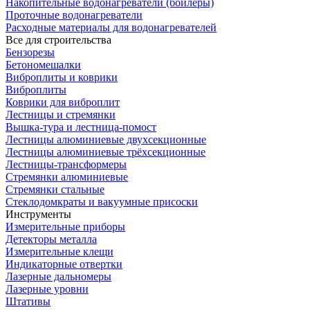
Накопительные водонагреватели (бойлеры)
Проточные водонагреватели
Расходные материалы для водонагревателей
Все для строительства
Бензорезы
Бетономешалки
Виброплиты и коврики
Виброплиты
Коврики для виброплит
Лестницы и стремянки
Вышка-тура и лестница-помост
Лестницы алюминиевые двухсекционные
Лестницы алюминиевые трёхсекционные
Лестницы-трансформеры
Стремянки алюминиевые
Стремянки стальные
Стеклодомкраты и вакуумные присоски
Инструменты
Измерительные приборы
Детекторы металла
Измерительные клещи
Индикаторные отвертки
Лазерные дальномеры
Лазерные уровни
Штативы