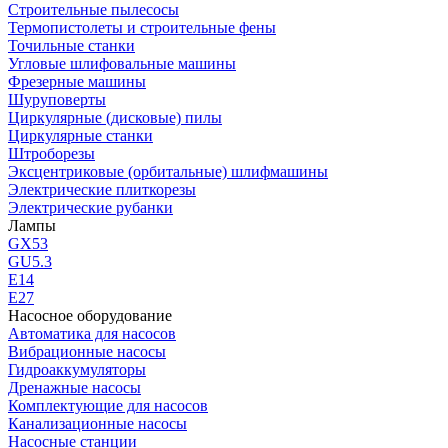
Строительные пылесосы
Термопистолеты и строительные фены
Точильные станки
Угловые шлифовальные машины
Фрезерные машины
Шуруповерты
Циркулярные (дисковые) пилы
Циркулярные станки
Штроборезы
Эксцентриковые (орбитальные) шлифмашины
Электрические плиткорезы
Электрические рубанки
Лампы
GX53
GU5.3
Е14
Е27
Насосное оборудование
Автоматика для насосов
Вибрационные насосы
Гидроаккумуляторы
Дренажные насосы
Комплектующие для насосов
Канализационные насосы
Насосные станции