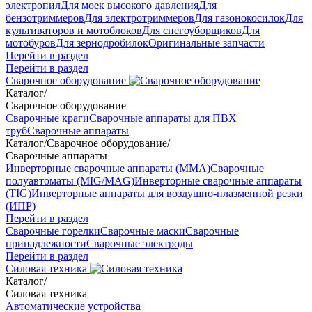
электропил
Для моек высокого давления
Для
бензотриммеров
Для электротриммеров
Для газонокосилок
Для
культиваторов и мотоблоков
Для снегоуборщиков
Для
мотобуров
Для зернодробилок
Оригинальные запчасти
Перейти в раздел
Перейти в раздел
Сварочное оборудование
Каталог
/
Сварочное оборудование
Сварочные краги
Сварочные аппараты для ПВХ
труб
Сварочные аппараты
Каталог
/
Сварочное оборудование
/
Сварочные аппараты
Инверторные сварочные аппараты (ММА)
Сварочные
полуавтоматы (MIG/MAG)
Инверторные сварочные аппараты
(TIG)
Инверторные аппараты для воздушно-плазменной резки
(ИПР)
Перейти в раздел
Сварочные горелки
Сварочные маски
Сварочные
принадлежности
Сварочные электроды
Перейти в раздел
Силовая техника
Каталог
/
Силовая техника
Автоматические устройства