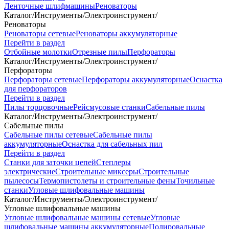
Ленточные шлифмашины
Реноваторы
Каталог
/
Инструменты
/
Электроинструмент
/
Реноваторы
Реноваторы сетевые
Реноваторы аккумуляторные
Перейти в раздел
Отбойные молотки
Отрезные пилы
Перфораторы
Каталог
/
Инструменты
/
Электроинструмент
/
Перфораторы
Перфораторы сетевые
Перфораторы аккумуляторные
Оснастка
для перфораторов
Перейти в раздел
Пилы торцовочные
Рейсмусовые станки
Сабельные пилы
Каталог
/
Инструменты
/
Электроинструмент
/
Сабельные пилы
Сабельные пилы сетевые
Сабельные пилы
аккумуляторные
Оснастка для сабельных пил
Перейти в раздел
Станки для заточки цепей
Степлеры
электрические
Строительные миксеры
Строительные
пылесосы
Термопистолеты и строительные фены
Точильные
станки
Угловые шлифовальные машины
Каталог
/
Инструменты
/
Электроинструмент
/
Угловые шлифовальные машины
Угловые шлифовальные машины сетевые
Угловые
шлифовальные машины аккумуляторные
Полировальные