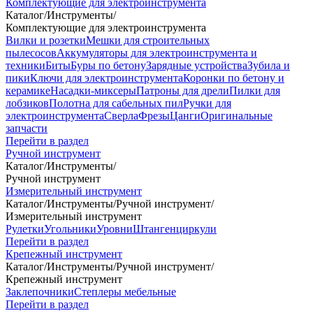
Комплектующие для электроинструмента
Каталог
/
Инструменты
/
Комплектующие для электроинструмента
Вилки и розетки
Мешки для строительных
пылесосов
Аккумуляторы для электроинструмента и
техники
Биты
Буры по бетону
Зарядные устройства
Зубила и
пики
Ключи для электроинструмента
Коронки по бетону и
керамике
Насадки-миксеры
Патроны для дрели
Пилки для
лобзиков
Полотна для сабельных пил
Ручки для
электроинструмента
Сверла
Фрезы
Цанги
Оригинальные
запчасти
Перейти в раздел
Ручной инструмент
Каталог
/
Инструменты
/
Ручной инструмент
Измерительный инструмент
Каталог
/
Инструменты
/
Ручной инструмент
/
Измерительный инструмент
Рулетки
Угольники
Уровни
Штангенциркули
Перейти в раздел
Крепежный инструмент
Каталог
/
Инструменты
/
Ручной инструмент
/
Крепежный инструмент
Заклепочники
Степлеры мебельные
Перейти в раздел