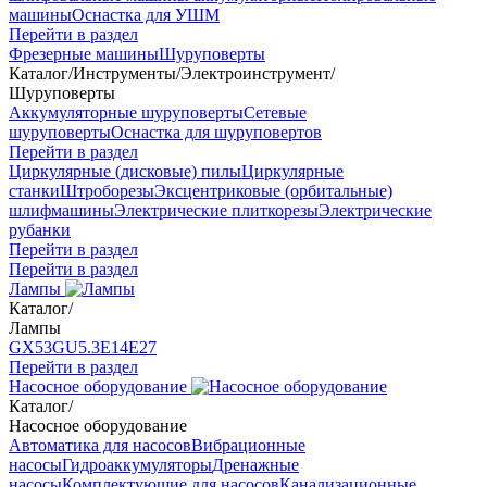
машины
Оснастка для УШМ
Перейти в раздел
Фрезерные машины
Шуруповерты
Каталог
/
Инструменты
/
Электроинструмент
/
Шуруповерты
Аккумуляторные шуруповерты
Сетевые
шуруповерты
Оснастка для шуруповертов
Перейти в раздел
Циркулярные (дисковые) пилы
Циркулярные
станки
Штроборезы
Эксцентриковые (орбитальные)
шлифмашины
Электрические плиткорезы
Электрические
рубанки
Перейти в раздел
Перейти в раздел
Лампы
Каталог
/
Лампы
GX53
GU5.3
Е14
Е27
Перейти в раздел
Насосное оборудование
Каталог
/
Насосное оборудование
Автоматика для насосов
Вибрационные
насосы
Гидроаккумуляторы
Дренажные
насосы
Комплектующие для насосов
Канализационные