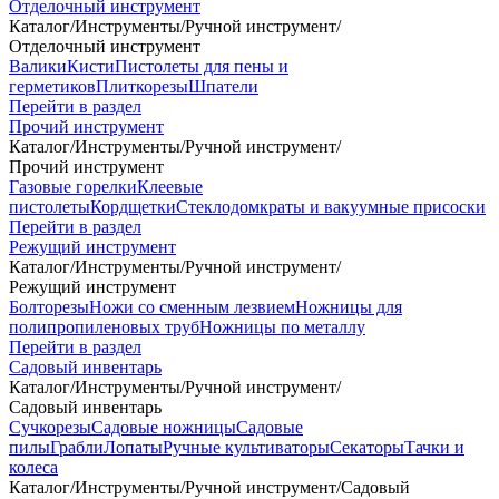
Отделочный инструмент
Каталог
/
Инструменты
/
Ручной инструмент
/
Отделочный инструмент
Валики
Кисти
Пистолеты для пены и
герметиков
Плиткорезы
Шпатели
Перейти в раздел
Прочий инструмент
Каталог
/
Инструменты
/
Ручной инструмент
/
Прочий инструмент
Газовые горелки
Клеевые
пистолеты
Кордщетки
Стеклодомкраты и вакуумные присоски
Перейти в раздел
Режущий инструмент
Каталог
/
Инструменты
/
Ручной инструмент
/
Режущий инструмент
Болторезы
Ножи со сменным лезвием
Ножницы для
полипропиленовых труб
Ножницы по металлу
Перейти в раздел
Садовый инвентарь
Каталог
/
Инструменты
/
Ручной инструмент
/
Садовый инвентарь
Сучкорезы
Садовые ножницы
Садовые
пилы
Грабли
Лопаты
Ручные культиваторы
Секаторы
Тачки и
колеса
Каталог
/
Инструменты
/
Ручной инструмент
/
Садовый