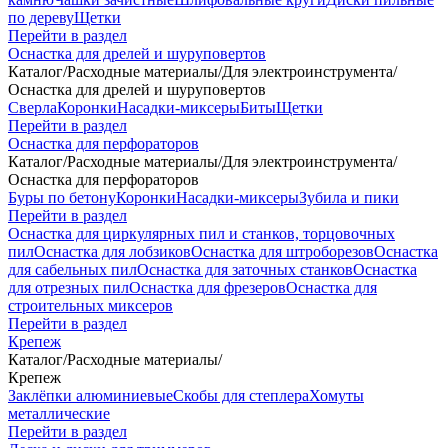
по дереву
Щетки
Перейти в раздел
Оснастка для дрелей и шуруповертов
Каталог
/
Расходные материалы
/
Для электроинструмента
/
Оснастка для дрелей и шуруповертов
Сверла
Коронки
Насадки-миксеры
Биты
Щетки
Перейти в раздел
Оснастка для перфораторов
Каталог
/
Расходные материалы
/
Для электроинструмента
/
Оснастка для перфораторов
Буры по бетону
Коронки
Насадки-миксеры
Зубила и пики
Перейти в раздел
Оснастка для циркулярных пил и станков, торцовочных
пил
Оснастка для лобзиков
Оснастка для штроборезов
Оснастка
для сабельных пил
Оснастка для заточных станков
Оснастка
для отрезных пил
Оснастка для фрезеров
Оснастка для
строительных миксеров
Перейти в раздел
Крепеж
Каталог
/
Расходные материалы
/
Крепеж
Заклёпки алюминиевые
Скобы для степлера
Хомуты
металлические
Перейти в раздел