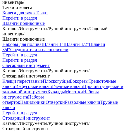
инвентарь
/
Тачки и колеса
Колеса для тачек
Тачки
Перейти в раздел
Шланги поливочные
Каталог
/
Инструменты
/
Ручной инструмент
/
Садовый
инвентарь
/
Шланги поливочные
Наборы для полива
Шланги 1"
Шланги 1/2"
Шланги
3/4"
Соединители и распылители
Перейти в раздел
Перейти в раздел
Слесарный инструмент
Каталог
/
Инструменты
/
Ручной инструмент
/
Слесарный инструмент
Клещи переставные
Плоскогубцы
Бокорезы
Трещоточные
ключи
Имбусовые ключи
Гаечные ключи
Прочий губцевый и
зажимной инструмент
Кувалды
Молотки
Наборы
инструмента
Наборы
отвёрток
Напильники
Отвёртки
Разводные ключи
Трубные
ключи
Перейти в раздел
Столярный инструмент
Каталог
/
Инструменты
/
Ручной инструмент
/
Столярный инструмент