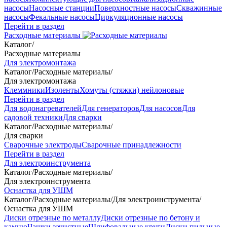
насосы
Насосные станции
Поверхностные насосы
Скважинные
насосы
Фекальные насосы
Циркуляционные насосы
Перейти в раздел
Расходные материалы
Каталог
/
Расходные материалы
Для электромонтажа
Каталог
/
Расходные материалы
/
Для электромонтажа
Клеммники
Изоленты
Хомуты (стяжки) нейлоновые
Перейти в раздел
Для водонагревателей
Для генераторов
Для насосов
Для
садовой техники
Для сварки
Каталог
/
Расходные материалы
/
Для сварки
Сварочные электроды
Сварочные принадлежности
Перейти в раздел
Для электроинструмента
Каталог
/
Расходные материалы
/
Для электроинструмента
Оснастка для УШМ
Каталог
/
Расходные материалы
/
Для электроинструмента
/
Оснастка для УШМ
Диски отрезные по металлу
Диски отрезные по бетону и
камню
Чашки зачистные
Шлифовальные круги
Диски пильные