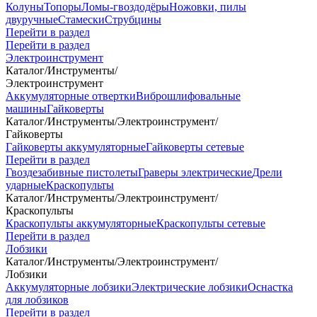
Колуны
Топоры
Ломы-гвоздодёры
Ножовки, пилы
двуручные
Стамески
Струбцины
Перейти в раздел
Перейти в раздел
Электроинструмент
Каталог
/
Инструменты
/
Электроинструмент
Аккумуляторные отвертки
Виброшлифовальные
машины
Гайковерты
Каталог
/
Инструменты
/
Электроинструмент
/
Гайковерты
Гайковерты аккумуляторные
Гайковерты сетевые
Перейти в раздел
Гвоздезабивные пистолеты
Граверы электрические
Дрели
ударные
Краскопульты
Каталог
/
Инструменты
/
Электроинструмент
/
Краскопульты
Краскопульты аккумуляторные
Краскопульты сетевые
Перейти в раздел
Лобзики
Каталог
/
Инструменты
/
Электроинструмент
/
Лобзики
Аккумуляторные лобзики
Электрические лобзики
Оснастка
для лобзиков
Перейти в раздел