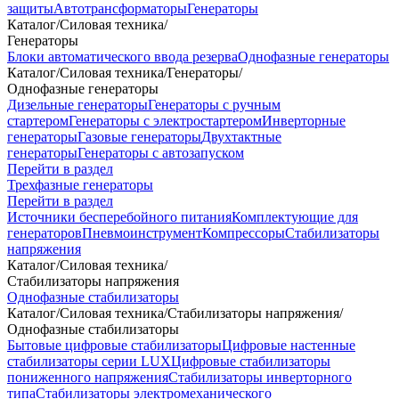
защиты
Автотрансформаторы
Генераторы
Каталог
/
Силовая техника
/
Генераторы
Блоки автоматического ввода резерва
Однофазные генераторы
Каталог
/
Силовая техника
/
Генераторы
/
Однофазные генераторы
Дизельные генераторы
Генераторы с ручным
стартером
Генераторы с электростартером
Инверторные
генераторы
Газовые генераторы
Двухтактные
генераторы
Генераторы с автозапуском
Перейти в раздел
Трехфазные генераторы
Перейти в раздел
Источники бесперебойного питания
Комплектующие для
генераторов
Пневмоинструмент
Компрессоры
Стабилизаторы
напряжения
Каталог
/
Силовая техника
/
Стабилизаторы напряжения
Однофазные стабилизаторы
Каталог
/
Силовая техника
/
Стабилизаторы напряжения
/
Однофазные стабилизаторы
Бытовые цифровые стабилизаторы
Цифровые настенные
стабилизаторы серии LUX
Цифровые стабилизаторы
пониженного напряжения
Стабилизаторы инверторного
типа
Стабилизаторы электромеханического