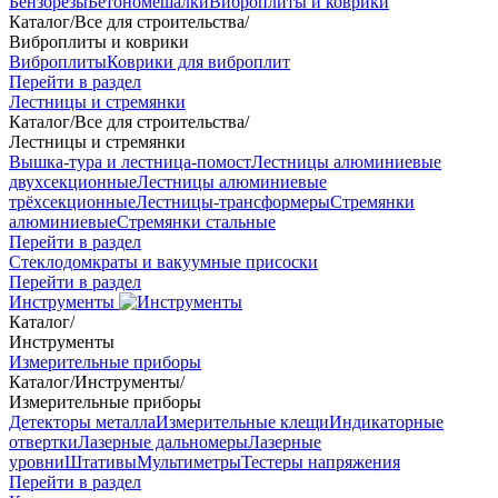
Бензорезы
Бетономешалки
Виброплиты и коврики
Каталог
/
Все для строительства
/
Виброплиты и коврики
Виброплиты
Коврики для виброплит
Перейти в раздел
Лестницы и стремянки
Каталог
/
Все для строительства
/
Лестницы и стремянки
Вышка-тура и лестница-помост
Лестницы алюминиевые
двухсекционные
Лестницы алюминиевые
трёхсекционные
Лестницы-трансформеры
Стремянки
алюминиевые
Стремянки стальные
Перейти в раздел
Стеклодомкраты и вакуумные присоски
Перейти в раздел
Инструменты
Каталог
/
Инструменты
Измерительные приборы
Каталог
/
Инструменты
/
Измерительные приборы
Детекторы металла
Измерительные клещи
Индикаторные
отвертки
Лазерные дальномеры
Лазерные
уровни
Штативы
Мультиметры
Тестеры напряжения
Перейти в раздел