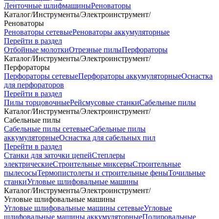
Ленточные шлифмашины
Реноваторы
Каталог
/
Инструменты
/
Электроинструмент
/
Реноваторы
Реноваторы сетевые
Реноваторы аккумуляторные
Перейти в раздел
Отбойные молотки
Отрезные пилы
Перфораторы
Каталог
/
Инструменты
/
Электроинструмент
/
Перфораторы
Перфораторы сетевые
Перфораторы аккумуляторные
Оснастка
для перфораторов
Перейти в раздел
Пилы торцовочные
Рейсмусовые станки
Сабельные пилы
Каталог
/
Инструменты
/
Электроинструмент
/
Сабельные пилы
Сабельные пилы сетевые
Сабельные пилы
аккумуляторные
Оснастка для сабельных пил
Перейти в раздел
Станки для заточки цепей
Степлеры
электрические
Строительные миксеры
Строительные
пылесосы
Термопистолеты и строительные фены
Точильные
станки
Угловые шлифовальные машины
Каталог
/
Инструменты
/
Электроинструмент
/
Угловые шлифовальные машины
Угловые шлифовальные машины сетевые
Угловые
шлифовальные машины аккумуляторные
Полировальные