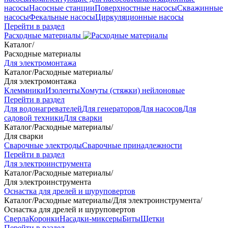
насосы
Насосные станции
Поверхностные насосы
Скважинные
насосы
Фекальные насосы
Циркуляционные насосы
Перейти в раздел
Расходные материалы
Каталог
/
Расходные материалы
Для электромонтажа
Каталог
/
Расходные материалы
/
Для электромонтажа
Клеммники
Изоленты
Хомуты (стяжки) нейлоновые
Перейти в раздел
Для водонагревателей
Для генераторов
Для насосов
Для
садовой техники
Для сварки
Каталог
/
Расходные материалы
/
Для сварки
Сварочные электроды
Сварочные принадлежности
Перейти в раздел
Для электроинструмента
Каталог
/
Расходные материалы
/
Для электроинструмента
Оснастка для дрелей и шуруповертов
Каталог
/
Расходные материалы
/
Для электроинструмента
/
Оснастка для дрелей и шуруповертов
Сверла
Коронки
Насадки-миксеры
Биты
Щетки
Перейти в раздел