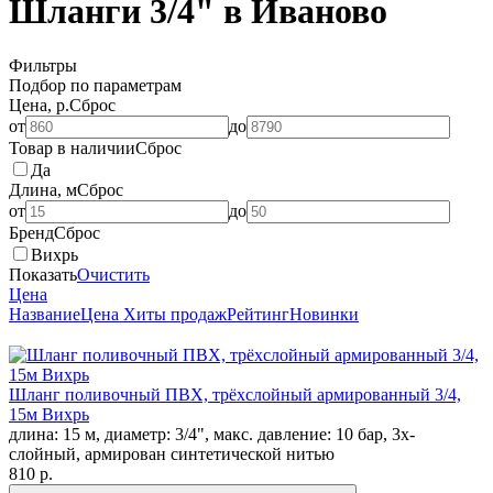
Шланги 3/4" в Иваново
Фильтры
Подбор по параметрам
Цена, р.
Сброс
от
до
Товар в наличии
Сброс
Да
Длина, м
Сброс
от
до
Бренд
Сброс
Вихрь
Показать
Очистить
Цена
Название
Цена
Хиты продаж
Рейтинг
Новинки
Шланг поливочный ПВХ, трёхслойный армированный 3/4,
15м Вихрь
длина: 15 м, диаметр: 3/4", макс. давление: 10 бар, 3х-
слойный, армирован синтетической нитью
810
p.