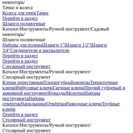
инвентарь
/
Тачки и колеса
Колеса для тачек
Тачки
Перейти в раздел
Шланги поливочные
Каталог
/
Инструменты
/
Ручной инструмент
/
Садовый
инвентарь
/
Шланги поливочные
Наборы для полива
Шланги 1"
Шланги 1/2"
Шланги
3/4"
Соединители и распылители
Перейти в раздел
Перейти в раздел
Слесарный инструмент
Каталог
/
Инструменты
/
Ручной инструмент
/
Слесарный инструмент
Клещи переставные
Плоскогубцы
Бокорезы
Трещоточные
ключи
Имбусовые ключи
Гаечные ключи
Прочий губцевый и
зажимной инструмент
Кувалды
Молотки
Наборы
инструмента
Наборы
отвёрток
Напильники
Отвёртки
Разводные ключи
Трубные
ключи
Перейти в раздел
Столярный инструмент
Каталог
/
Инструменты
/
Ручной инструмент
/
Столярный инструмент