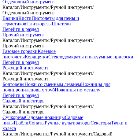
Отделочный инструмент
Каталог
/
Инструменты
/
Ручной инструмент
/
Отделочный инструмент
Валики
Кисти
Пистолеты для пены и
герметиков
Плиткорезы
Шпатели
Перейти в раздел
Прочий инструмент
Каталог
/
Инструменты
/
Ручной инструмент
/
Прочий инструмент
Газовые горелки
Клеевые
пистолеты
Кордщетки
Стеклодомкраты и вакуумные присоски
Перейти в раздел
Режущий инструмент
Каталог
/
Инструменты
/
Ручной инструмент
/
Режущий инструмент
Болторезы
Ножи со сменным лезвием
Ножницы для
полипропиленовых труб
Ножницы по металлу
Перейти в раздел
Садовый инвентарь
Каталог
/
Инструменты
/
Ручной инструмент
/
Садовый инвентарь
Сучкорезы
Садовые ножницы
Садовые
пилы
Грабли
Лопаты
Ручные культиваторы
Секаторы
Тачки и
колеса
Каталог
/
Инструменты
/
Ручной инструмент
/
Садовый