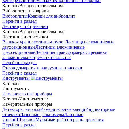
Бензорезы
Бетономешалки
Виброплиты и коврики
Каталог
/
Все для строительства
/
Виброплиты и коврики
Виброплиты
Коврики для виброплит
Перейти в раздел
Лестницы и стремянки
Каталог
/
Все для строительства
/
Лестницы и стремянки
Вышка-тура и лестница-помост
Лестницы алюминиевые
двухсекционные
Лестницы алюминиевые
трёхсекционные
Лестницы-трансформеры
Стремянки
алюминиевые
Стремянки стальные
Перейти в раздел
Стеклодомкраты и вакуумные присоски
Перейти в раздел
Инструменты
Каталог
/
Инструменты
Измерительные приборы
Каталог
/
Инструменты
/
Измерительные приборы
Детекторы металла
Измерительные клещи
Индикаторные
отвертки
Лазерные дальномеры
Лазерные
уровни
Штативы
Мультиметры
Тестеры напряжения
Перейти в раздел