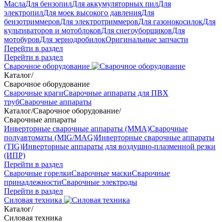
Масла
Для бензопил
Для аккумуляторных пил
Для
электропил
Для моек высокого давления
Для
бензотриммеров
Для электротриммеров
Для газонокосилок
Для
культиваторов и мотоблоков
Для снегоуборщиков
Для
мотобуров
Для зернодробилок
Оригинальные запчасти
Перейти в раздел
Перейти в раздел
Сварочное оборудование
Каталог
/
Сварочное оборудование
Сварочные краги
Сварочные аппараты для ПВХ
труб
Сварочные аппараты
Каталог
/
Сварочное оборудование
/
Сварочные аппараты
Инверторные сварочные аппараты (ММА)
Сварочные
полуавтоматы (MIG/MAG)
Инверторные сварочные аппараты
(TIG)
Инверторные аппараты для воздушно-плазменной резки
(ИПР)
Перейти в раздел
Сварочные горелки
Сварочные маски
Сварочные
принадлежности
Сварочные электроды
Перейти в раздел
Силовая техника
Каталог
/
Силовая техника