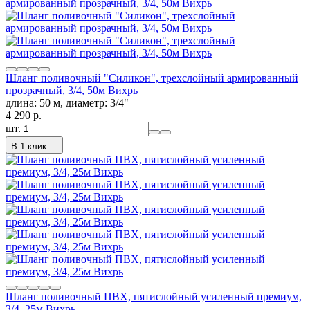
Шланг поливочный "Силикон", трехслойный армированный
прозрачный, 3/4, 50м Вихрь
длина: 50 м, диаметр: 3/4"
4 290
p.
шт.
В 1 клик
Шланг поливочный ПВХ, пятислойный усиленный премиум,
3/4, 25м Вихрь