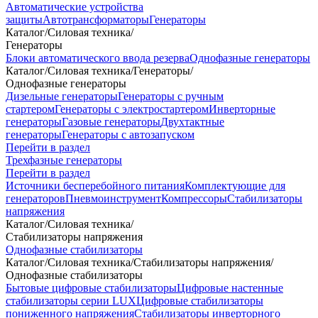
Автоматические устройства
защиты
Автотрансформаторы
Генераторы
Каталог
/
Силовая техника
/
Генераторы
Блоки автоматического ввода резерва
Однофазные генераторы
Каталог
/
Силовая техника
/
Генераторы
/
Однофазные генераторы
Дизельные генераторы
Генераторы с ручным
стартером
Генераторы с электростартером
Инверторные
генераторы
Газовые генераторы
Двухтактные
генераторы
Генераторы с автозапуском
Перейти в раздел
Трехфазные генераторы
Перейти в раздел
Источники бесперебойного питания
Комплектующие для
генераторов
Пневмоинструмент
Компрессоры
Стабилизаторы
напряжения
Каталог
/
Силовая техника
/
Стабилизаторы напряжения
Однофазные стабилизаторы
Каталог
/
Силовая техника
/
Стабилизаторы напряжения
/
Однофазные стабилизаторы
Бытовые цифровые стабилизаторы
Цифровые настенные
стабилизаторы серии LUX
Цифровые стабилизаторы
пониженного напряжения
Стабилизаторы инверторного