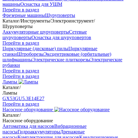
машины
Оснастка для УШМ
Перейти в раздел
Фрезерные машины
Шуруповерты
Каталог
/
Инструменты
/
Электроинструмент
/
Шуруповерты
Аккумуляторные шуруповерты
Сетевые
шуруповерты
Оснастка для шуруповертов
Перейти в раздел
Циркулярные (дисковые) пилы
Циркулярные
станки
Штроборезы
Эксцентриковые (орбитальные)
шлифмашины
Электрические плиткорезы
Электрические
рубанки
Перейти в раздел
Перейти в раздел
Лампы
Каталог
/
Лампы
GX53
GU5.3
Е14
Е27
Перейти в раздел
Насосное оборудование
Каталог
/
Насосное оборудование
Автоматика для насосов
Вибрационные
насосы
Гидроаккумуляторы
Дренажные
насосы
Комплектующие для насосов
Канализационные