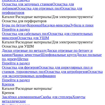
Оснастка для заточных станков
Оснастка для
лобзиков
Оснастка для отрезных пил
Оснастка для
перфораторов
Каталог
/
Расходные материалы
/
Для электроинструмента
/
Оснастка для перфораторов
Буры по бетону
Коронки
Насадки-миксеры
Зубила и пики
Перейти в раздел
Оснастка для сабельных пил
Оснастка для строительных
миксеров
Оснастка для УШМ
Каталог
/
Расходные материалы
/
Для электроинструмента
/
Оснастка для УШМ
Диски отрезные по металлу
Диски отрезные по бетону и
камню
Чашки зачистные
Шлифовальные круги
Диски пильные
по дереву
Щетки
Перейти в раздел
Оснастка для фрезеров
Оснастка для циркулярных пил и
станков, торцовочных пил
Оснастка для штроборезов
Оснастка
для эксцентриковых шлифмашин
Перейти в раздел
Крепеж
Каталог
/
Расходные материалы
/
Крепеж
Заклёпки алюминиевые
Скобы для степлера
Хомуты
металлические