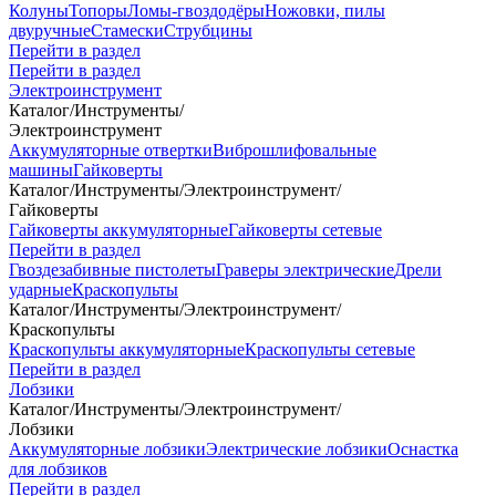
Колуны
Топоры
Ломы-гвоздодёры
Ножовки, пилы
двуручные
Стамески
Струбцины
Перейти в раздел
Перейти в раздел
Электроинструмент
Каталог
/
Инструменты
/
Электроинструмент
Аккумуляторные отвертки
Виброшлифовальные
машины
Гайковерты
Каталог
/
Инструменты
/
Электроинструмент
/
Гайковерты
Гайковерты аккумуляторные
Гайковерты сетевые
Перейти в раздел
Гвоздезабивные пистолеты
Граверы электрические
Дрели
ударные
Краскопульты
Каталог
/
Инструменты
/
Электроинструмент
/
Краскопульты
Краскопульты аккумуляторные
Краскопульты сетевые
Перейти в раздел
Лобзики
Каталог
/
Инструменты
/
Электроинструмент
/
Лобзики
Аккумуляторные лобзики
Электрические лобзики
Оснастка
для лобзиков
Перейти в раздел