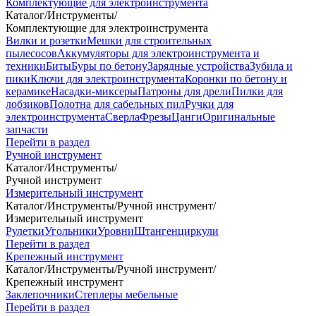
Комплектующие для электроинструмента
Каталог
/
Инструменты
/
Комплектующие для электроинструмента
Вилки и розетки
Мешки для строительных
пылесосов
Аккумуляторы для электроинструмента и
техники
Биты
Буры по бетону
Зарядные устройства
Зубила и
пики
Ключи для электроинструмента
Коронки по бетону и
керамике
Насадки-миксеры
Патроны для дрели
Пилки для
лобзиков
Полотна для сабельных пил
Ручки для
электроинструмента
Сверла
Фрезы
Цанги
Оригинальные
запчасти
Перейти в раздел
Ручной инструмент
Каталог
/
Инструменты
/
Ручной инструмент
Измерительный инструмент
Каталог
/
Инструменты
/
Ручной инструмент
/
Измерительный инструмент
Рулетки
Угольники
Уровни
Штангенциркули
Перейти в раздел
Крепежный инструмент
Каталог
/
Инструменты
/
Ручной инструмент
/
Крепежный инструмент
Заклепочники
Степлеры мебельные
Перейти в раздел