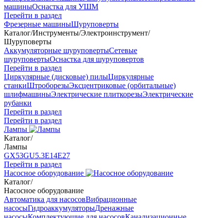
машины
Оснастка для УШМ
Перейти в раздел
Фрезерные машины
Шуруповерты
Каталог
/
Инструменты
/
Электроинструмент
/
Шуруповерты
Аккумуляторные шуруповерты
Сетевые
шуруповерты
Оснастка для шуруповертов
Перейти в раздел
Циркулярные (дисковые) пилы
Циркулярные
станки
Штроборезы
Эксцентриковые (орбитальные)
шлифмашины
Электрические плиткорезы
Электрические
рубанки
Перейти в раздел
Перейти в раздел
Лампы
Каталог
/
Лампы
GX53
GU5.3
Е14
Е27
Перейти в раздел
Насосное оборудование
Каталог
/
Насосное оборудование
Автоматика для насосов
Вибрационные
насосы
Гидроаккумуляторы
Дренажные
насосы
Комплектующие для насосов
Канализационные