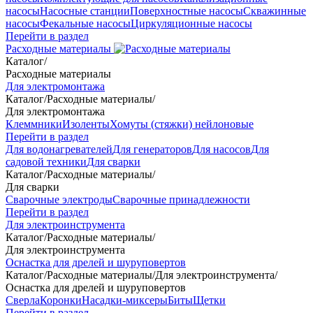
насосы
Насосные станции
Поверхностные насосы
Скважинные
насосы
Фекальные насосы
Циркуляционные насосы
Перейти в раздел
Расходные материалы
Каталог
/
Расходные материалы
Для электромонтажа
Каталог
/
Расходные материалы
/
Для электромонтажа
Клеммники
Изоленты
Хомуты (стяжки) нейлоновые
Перейти в раздел
Для водонагревателей
Для генераторов
Для насосов
Для
садовой техники
Для сварки
Каталог
/
Расходные материалы
/
Для сварки
Сварочные электроды
Сварочные принадлежности
Перейти в раздел
Для электроинструмента
Каталог
/
Расходные материалы
/
Для электроинструмента
Оснастка для дрелей и шуруповертов
Каталог
/
Расходные материалы
/
Для электроинструмента
/
Оснастка для дрелей и шуруповертов
Сверла
Коронки
Насадки-миксеры
Биты
Щетки
Перейти в раздел