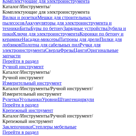
Комплектующие для электроинструмента
Каталог
/
Инструменты
/
Комплектующие для электроинструмента
Вилки и розетки
Мешки для строительных
пылесосов
Аккумуляторы для электроинструмента и
техники
Биты
Буры по бетону
Зарядные устройства
Зубила и
пики
Ключи для электроинструмента
Коронки по бетону и
керамике
Насадки-миксеры
Патроны для дрели
Пилки для
лобзиков
Полотна для сабельных пил
Ручки для
электроинструмента
Сверла
Фрезы
Цанги
Оригинальные
запчасти
Перейти в раздел
Ручной инструмент
Каталог
/
Инструменты
/
Ручной инструмент
Измерительный инструмент
Каталог
/
Инструменты
/
Ручной инструмент
/
Измерительный инструмент
Рулетки
Угольники
Уровни
Штангенциркули
Перейти в раздел
Крепежный инструмент
Каталог
/
Инструменты
/
Ручной инструмент
/
Крепежный инструмент
Заклепочники
Степлеры мебельные
Перейти в раздел