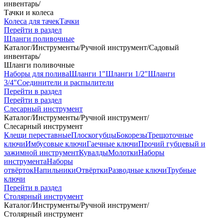
инвентарь
/
Тачки и колеса
Колеса для тачек
Тачки
Перейти в раздел
Шланги поливочные
Каталог
/
Инструменты
/
Ручной инструмент
/
Садовый
инвентарь
/
Шланги поливочные
Наборы для полива
Шланги 1"
Шланги 1/2"
Шланги
3/4"
Соединители и распылители
Перейти в раздел
Перейти в раздел
Слесарный инструмент
Каталог
/
Инструменты
/
Ручной инструмент
/
Слесарный инструмент
Клещи переставные
Плоскогубцы
Бокорезы
Трещоточные
ключи
Имбусовые ключи
Гаечные ключи
Прочий губцевый и
зажимной инструмент
Кувалды
Молотки
Наборы
инструмента
Наборы
отвёрток
Напильники
Отвёртки
Разводные ключи
Трубные
ключи
Перейти в раздел
Столярный инструмент
Каталог
/
Инструменты
/
Ручной инструмент
/
Столярный инструмент