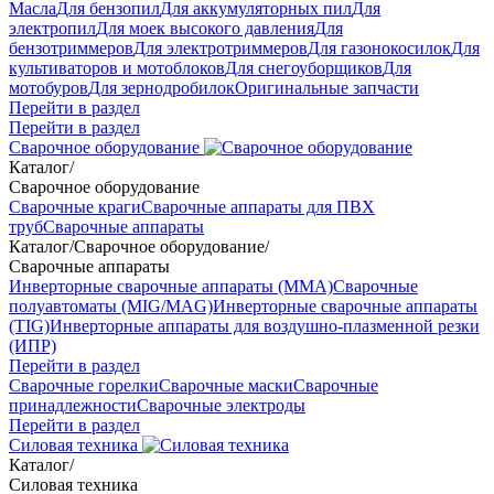
Масла
Для бензопил
Для аккумуляторных пил
Для
электропил
Для моек высокого давления
Для
бензотриммеров
Для электротриммеров
Для газонокосилок
Для
культиваторов и мотоблоков
Для снегоуборщиков
Для
мотобуров
Для зернодробилок
Оригинальные запчасти
Перейти в раздел
Перейти в раздел
Сварочное оборудование
Каталог
/
Сварочное оборудование
Сварочные краги
Сварочные аппараты для ПВХ
труб
Сварочные аппараты
Каталог
/
Сварочное оборудование
/
Сварочные аппараты
Инверторные сварочные аппараты (ММА)
Сварочные
полуавтоматы (MIG/MAG)
Инверторные сварочные аппараты
(TIG)
Инверторные аппараты для воздушно-плазменной резки
(ИПР)
Перейти в раздел
Сварочные горелки
Сварочные маски
Сварочные
принадлежности
Сварочные электроды
Перейти в раздел
Силовая техника
Каталог
/
Силовая техника