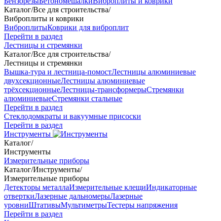
Бензорезы
Бетономешалки
Виброплиты и коврики
Каталог
/
Все для строительства
/
Виброплиты и коврики
Виброплиты
Коврики для виброплит
Перейти в раздел
Лестницы и стремянки
Каталог
/
Все для строительства
/
Лестницы и стремянки
Вышка-тура и лестница-помост
Лестницы алюминиевые
двухсекционные
Лестницы алюминиевые
трёхсекционные
Лестницы-трансформеры
Стремянки
алюминиевые
Стремянки стальные
Перейти в раздел
Стеклодомкраты и вакуумные присоски
Перейти в раздел
Инструменты
Каталог
/
Инструменты
Измерительные приборы
Каталог
/
Инструменты
/
Измерительные приборы
Детекторы металла
Измерительные клещи
Индикаторные
отвертки
Лазерные дальномеры
Лазерные
уровни
Штативы
Мультиметры
Тестеры напряжения
Перейти в раздел