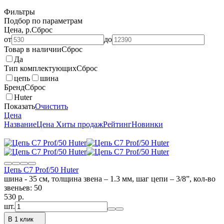
Фильтры
Подбор по параметрам
Цена, р.
Сброс
от
до
Товар в наличии
Сброс
Да
Тип комплектующих
Сброс
цепь
шина
Бренд
Сброс
Huter
Показать
Очистить
Цена
Название
Цена
Хиты продаж
Рейтинг
Новинки
Цепь С7 Prof/50 Huter
шина - 35 см, толщина звена – 1.3 мм, шаг цепи – 3/8”, кол-во
звеньев: 50
530
p.
шт.
В 1 клик