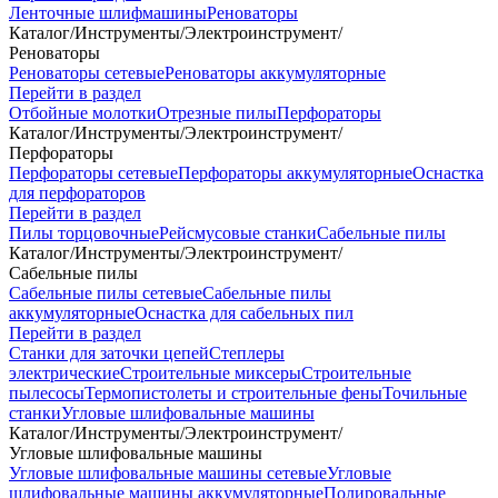
Ленточные шлифмашины
Реноваторы
Каталог
/
Инструменты
/
Электроинструмент
/
Реноваторы
Реноваторы сетевые
Реноваторы аккумуляторные
Перейти в раздел
Отбойные молотки
Отрезные пилы
Перфораторы
Каталог
/
Инструменты
/
Электроинструмент
/
Перфораторы
Перфораторы сетевые
Перфораторы аккумуляторные
Оснастка
для перфораторов
Перейти в раздел
Пилы торцовочные
Рейсмусовые станки
Сабельные пилы
Каталог
/
Инструменты
/
Электроинструмент
/
Сабельные пилы
Сабельные пилы сетевые
Сабельные пилы
аккумуляторные
Оснастка для сабельных пил
Перейти в раздел
Станки для заточки цепей
Степлеры
электрические
Строительные миксеры
Строительные
пылесосы
Термопистолеты и строительные фены
Точильные
станки
Угловые шлифовальные машины
Каталог
/
Инструменты
/
Электроинструмент
/
Угловые шлифовальные машины
Угловые шлифовальные машины сетевые
Угловые
шлифовальные машины аккумуляторные
Полировальные