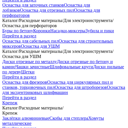
Оснастка для заточных станков
Оснастка для
лобзиков
Оснастка для отрезных пил
Оснастка для
перфораторов
Каталог
/
Расходные материалы
/
Для электроинструмента
/
Оснастка для перфораторов
Буры по бетону
Коронки
Насадки-миксеры
Зубила и пики
Перейти в раздел
Оснастка для сабельных пил
Оснастка для строительных
миксеров
Оснастка для УШМ
Каталог
/
Расходные материалы
/
Для электроинструмента
/
Оснастка для УШМ
Диски отрезные по металлу
Диски отрезные по бетону и
камню
Чашки зачистные
Шлифовальные круги
Диски пильные
по дереву
Щетки
Перейти в раздел
Оснастка для фрезеров
Оснастка для циркулярных пил и
станков, торцовочных пил
Оснастка для штроборезов
Оснастка
для эксцентриковых шлифмашин
Перейти в раздел
Крепеж
Каталог
/
Расходные материалы
/
Крепеж
Заклёпки алюминиевые
Скобы для степлера
Хомуты
металлические