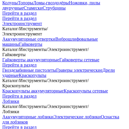
Колуны
Топоры
Ломы-гвоздодёры
Ножовки, пилы
двуручные
Стамески
Струбцины
Перейти в раздел
Перейти в раздел
Электроинструмент
Каталог
/
Инструменты
/
Электроинструмент
Аккумуляторные отвертки
Виброшлифовальные
машины
Гайковерты
Каталог
/
Инструменты
/
Электроинструмент
/
Гайковерты
Гайковерты аккумуляторные
Гайковерты сетевые
Перейти в раздел
Гвоздезабивные пистолеты
Граверы электрические
Дрели
ударные
Краскопульты
Каталог
/
Инструменты
/
Электроинструмент
/
Краскопульты
Краскопульты аккумуляторные
Краскопульты сетевые
Перейти в раздел
Лобзики
Каталог
/
Инструменты
/
Электроинструмент
/
Лобзики
Аккумуляторные лобзики
Электрические лобзики
Оснастка
для лобзиков
Перейти в раздел