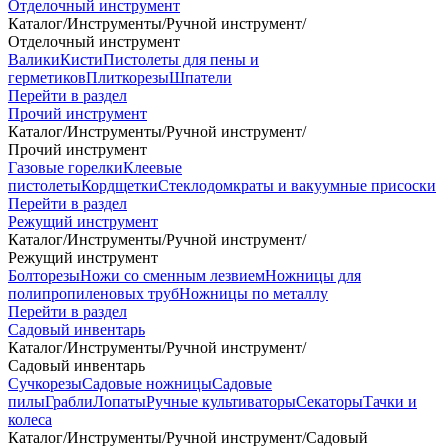
Отделочный инструмент
Каталог
/
Инструменты
/
Ручной инструмент
/
Отделочный инструмент
Валики
Кисти
Пистолеты для пены и
герметиков
Плиткорезы
Шпатели
Перейти в раздел
Прочий инструмент
Каталог
/
Инструменты
/
Ручной инструмент
/
Прочий инструмент
Газовые горелки
Клеевые
пистолеты
Кордщетки
Стеклодомкраты и вакуумные присоски
Перейти в раздел
Режущий инструмент
Каталог
/
Инструменты
/
Ручной инструмент
/
Режущий инструмент
Болторезы
Ножи со сменным лезвием
Ножницы для
полипропиленовых труб
Ножницы по металлу
Перейти в раздел
Садовый инвентарь
Каталог
/
Инструменты
/
Ручной инструмент
/
Садовый инвентарь
Сучкорезы
Садовые ножницы
Садовые
пилы
Грабли
Лопаты
Ручные культиваторы
Секаторы
Тачки и
колеса
Каталог
/
Инструменты
/
Ручной инструмент
/
Садовый