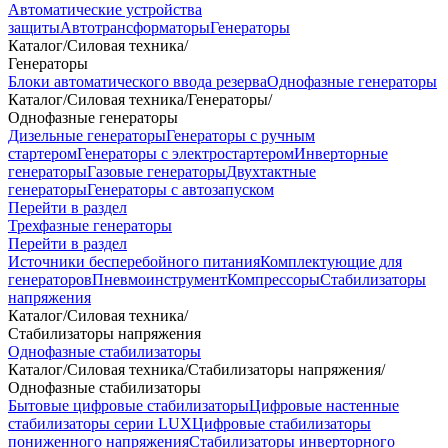
Автоматические устройства
защиты
Автотрансформаторы
Генераторы
Каталог
/
Силовая техника
/
Генераторы
Блоки автоматического ввода резерва
Однофазные генераторы
Каталог
/
Силовая техника
/
Генераторы
/
Однофазные генераторы
Дизельные генераторы
Генераторы с ручным
стартером
Генераторы с электростартером
Инверторные
генераторы
Газовые генераторы
Двухтактные
генераторы
Генераторы с автозапуском
Перейти в раздел
Трехфазные генераторы
Перейти в раздел
Источники бесперебойного питания
Комплектующие для
генераторов
Пневмоинструмент
Компрессоры
Стабилизаторы
напряжения
Каталог
/
Силовая техника
/
Стабилизаторы напряжения
Однофазные стабилизаторы
Каталог
/
Силовая техника
/
Стабилизаторы напряжения
/
Однофазные стабилизаторы
Бытовые цифровые стабилизаторы
Цифровые настенные
стабилизаторы серии LUX
Цифровые стабилизаторы
пониженного напряжения
Стабилизаторы инверторного