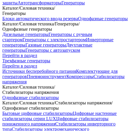
защиты
Автотрансформаторы
Генераторы
Каталог
/
Силовая техника
/
Генераторы
Блоки автоматического ввода резерва
Однофазные генераторы
Каталог
/
Силовая техника
/
Генераторы
/
Однофазные генераторы
Дизельные генераторы
Генераторы с ручным
стартером
Генераторы с электростартером
Инверторные
генераторы
Газовые генераторы
Двухтактные
генераторы
Генераторы с автозапуском
Перейти в раздел
Трехфазные генераторы
Перейти в раздел
Источники бесперебойного питания
Комплектующие для
генераторов
Пневмоинструмент
Компрессоры
Стабилизаторы
напряжения
Каталог
/
Силовая техника
/
Стабилизаторы напряжения
Однофазные стабилизаторы
Каталог
/
Силовая техника
/
Стабилизаторы напряжения
/
Однофазные стабилизаторы
Бытовые цифровые стабилизаторы
Цифровые настенные
стабилизаторы серии LUX
Цифровые стабилизаторы
пониженного напряжения
Стабилизаторы инверторного
типа
Стабилизаторы электромеханического