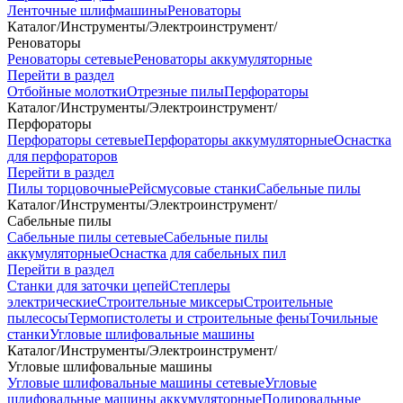
Ленточные шлифмашины
Реноваторы
Каталог
/
Инструменты
/
Электроинструмент
/
Реноваторы
Реноваторы сетевые
Реноваторы аккумуляторные
Перейти в раздел
Отбойные молотки
Отрезные пилы
Перфораторы
Каталог
/
Инструменты
/
Электроинструмент
/
Перфораторы
Перфораторы сетевые
Перфораторы аккумуляторные
Оснастка
для перфораторов
Перейти в раздел
Пилы торцовочные
Рейсмусовые станки
Сабельные пилы
Каталог
/
Инструменты
/
Электроинструмент
/
Сабельные пилы
Сабельные пилы сетевые
Сабельные пилы
аккумуляторные
Оснастка для сабельных пил
Перейти в раздел
Станки для заточки цепей
Степлеры
электрические
Строительные миксеры
Строительные
пылесосы
Термопистолеты и строительные фены
Точильные
станки
Угловые шлифовальные машины
Каталог
/
Инструменты
/
Электроинструмент
/
Угловые шлифовальные машины
Угловые шлифовальные машины сетевые
Угловые
шлифовальные машины аккумуляторные
Полировальные