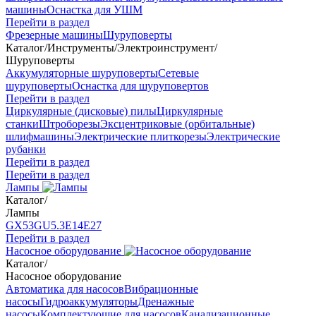
машины
Оснастка для УШМ
Перейти в раздел
Фрезерные машины
Шуруповерты
Каталог
/
Инструменты
/
Электроинструмент
/
Шуруповерты
Аккумуляторные шуруповерты
Сетевые
шуруповерты
Оснастка для шуруповертов
Перейти в раздел
Циркулярные (дисковые) пилы
Циркулярные
станки
Штроборезы
Эксцентриковые (орбитальные)
шлифмашины
Электрические плиткорезы
Электрические
рубанки
Перейти в раздел
Перейти в раздел
Лампы
Каталог
/
Лампы
GX53
GU5.3
Е14
Е27
Перейти в раздел
Насосное оборудование
Каталог
/
Насосное оборудование
Автоматика для насосов
Вибрационные
насосы
Гидроаккумуляторы
Дренажные
насосы
Комплектующие для насосов
Канализационные