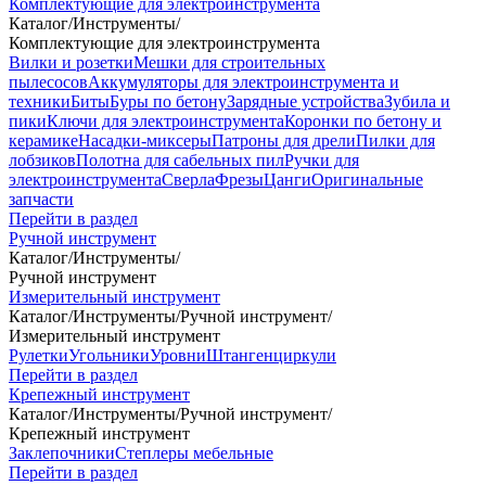
Комплектующие для электроинструмента
Каталог
/
Инструменты
/
Комплектующие для электроинструмента
Вилки и розетки
Мешки для строительных
пылесосов
Аккумуляторы для электроинструмента и
техники
Биты
Буры по бетону
Зарядные устройства
Зубила и
пики
Ключи для электроинструмента
Коронки по бетону и
керамике
Насадки-миксеры
Патроны для дрели
Пилки для
лобзиков
Полотна для сабельных пил
Ручки для
электроинструмента
Сверла
Фрезы
Цанги
Оригинальные
запчасти
Перейти в раздел
Ручной инструмент
Каталог
/
Инструменты
/
Ручной инструмент
Измерительный инструмент
Каталог
/
Инструменты
/
Ручной инструмент
/
Измерительный инструмент
Рулетки
Угольники
Уровни
Штангенциркули
Перейти в раздел
Крепежный инструмент
Каталог
/
Инструменты
/
Ручной инструмент
/
Крепежный инструмент
Заклепочники
Степлеры мебельные
Перейти в раздел