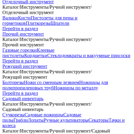
Отделочный инструмент
Каталог
/
Инструменты
/
Ручной инструмент
/
Отделочный инструмент
Валики
Кисти
Пистолеты для пены и
герметиков
Плиткорезы
Шпатели
Перейти в раздел
Прочий инструмент
Каталог
/
Инструменты
/
Ручной инструмент
/
Прочий инструмент
Газовые горелки
Клеевые
пистолеты
Кордщетки
Стеклодомкраты и вакуумные присоски
Перейти в раздел
Режущий инструмент
Каталог
/
Инструменты
/
Ручной инструмент
/
Режущий инструмент
Болторезы
Ножи со сменным лезвием
Ножницы для
полипропиленовых труб
Ножницы по металлу
Перейти в раздел
Садовый инвентарь
Каталог
/
Инструменты
/
Ручной инструмент
/
Садовый инвентарь
Сучкорезы
Садовые ножницы
Садовые
пилы
Грабли
Лопаты
Ручные культиваторы
Секаторы
Тачки и
колеса
Каталог
/
Инструменты
/
Ручной инструмент
/
Садовый