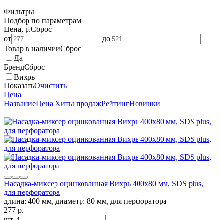
Фильтры
Подбор по параметрам
Цена, р.
Сброс
от
до
Товар в наличии
Сброс
Да
Бренд
Сброс
Вихрь
Показать
Очистить
Цена
Название
Цена
Хиты продаж
Рейтинг
Новинки
Насадка-миксер оцинкованная Вихрь 400х80 мм, SDS plus,
для перфоратора
длина: 400 мм, диаметр: 80 мм, для перфоратора
277
p.
шт.