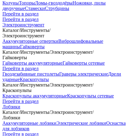
Колуны
Топоры
Ломы-гвоздодёры
Ножовки, пилы
двуручные
Стамески
Струбцины
Перейти в раздел
Перейти в раздел
Электроинструмент
Каталог
/
Инструменты
/
Электроинструмент
Аккумуляторные отвертки
Виброшлифовальные
машины
Гайковерты
Каталог
/
Инструменты
/
Электроинструмент
/
Гайковерты
Гайковерты аккумуляторные
Гайковерты сетевые
Перейти в раздел
Гвоздезабивные пистолеты
Граверы электрические
Дрели
ударные
Краскопульты
Каталог
/
Инструменты
/
Электроинструмент
/
Краскопульты
Краскопульты аккумуляторные
Краскопульты сетевые
Перейти в раздел
Лобзики
Каталог
/
Инструменты
/
Электроинструмент
/
Лобзики
Аккумуляторные лобзики
Электрические лобзики
Оснастка
для лобзиков
Перейти в раздел