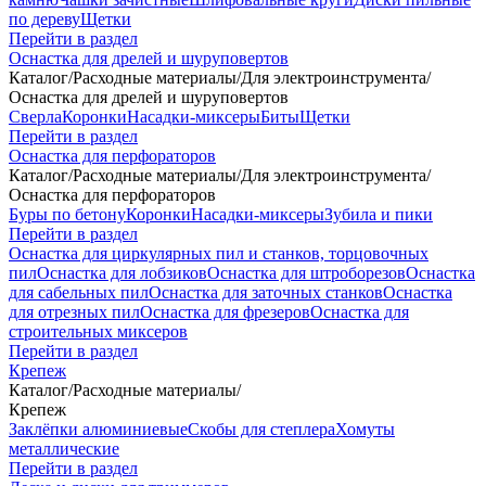
по дереву
Щетки
Перейти в раздел
Оснастка для дрелей и шуруповертов
Каталог
/
Расходные материалы
/
Для электроинструмента
/
Оснастка для дрелей и шуруповертов
Сверла
Коронки
Насадки-миксеры
Биты
Щетки
Перейти в раздел
Оснастка для перфораторов
Каталог
/
Расходные материалы
/
Для электроинструмента
/
Оснастка для перфораторов
Буры по бетону
Коронки
Насадки-миксеры
Зубила и пики
Перейти в раздел
Оснастка для циркулярных пил и станков, торцовочных
пил
Оснастка для лобзиков
Оснастка для штроборезов
Оснастка
для сабельных пил
Оснастка для заточных станков
Оснастка
для отрезных пил
Оснастка для фрезеров
Оснастка для
строительных миксеров
Перейти в раздел
Крепеж
Каталог
/
Расходные материалы
/
Крепеж
Заклёпки алюминиевые
Скобы для степлера
Хомуты
металлические
Перейти в раздел