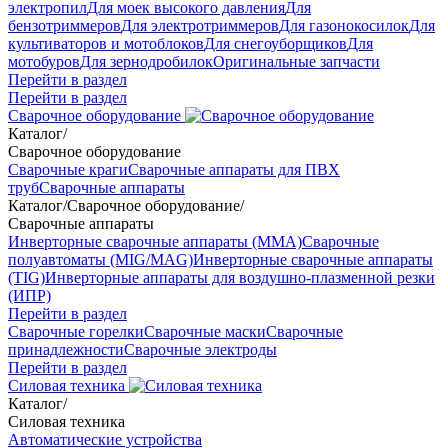
электропил
Для моек высокого давления
Для
бензотриммеров
Для электротриммеров
Для газонокосилок
Для
культиваторов и мотоблоков
Для снегоуборщиков
Для
мотобуров
Для зернодробилок
Оригинальные запчасти
Перейти в раздел
Перейти в раздел
Сварочное оборудование
Каталог
/
Сварочное оборудование
Сварочные краги
Сварочные аппараты для ПВХ
труб
Сварочные аппараты
Каталог
/
Сварочное оборудование
/
Сварочные аппараты
Инверторные сварочные аппараты (ММА)
Сварочные
полуавтоматы (MIG/MAG)
Инверторные сварочные аппараты
(TIG)
Инверторные аппараты для воздушно-плазменной резки
(ИПР)
Перейти в раздел
Сварочные горелки
Сварочные маски
Сварочные
принадлежности
Сварочные электроды
Перейти в раздел
Силовая техника
Каталог
/
Силовая техника
Автоматические устройства