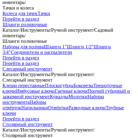
инвентарь
/
Тачки и колеса
Колеса для тачек
Тачки
Перейти в раздел
Шланги поливочные
Каталог
/
Инструменты
/
Ручной инструмент
/
Садовый
инвентарь
/
Шланги поливочные
Наборы для полива
Шланги 1"
Шланги 1/2"
Шланги
3/4"
Соединители и распылители
Перейти в раздел
Перейти в раздел
Слесарный инструмент
Каталог
/
Инструменты
/
Ручной инструмент
/
Слесарный инструмент
Клещи переставные
Плоскогубцы
Бокорезы
Трещоточные
ключи
Имбусовые ключи
Гаечные ключи
Прочий губцевый и
зажимной инструмент
Кувалды
Молотки
Наборы
инструмента
Наборы
отвёрток
Напильники
Отвёртки
Разводные ключи
Трубные
ключи
Перейти в раздел
Столярный инструмент
Каталог
/
Инструменты
/
Ручной инструмент
/
Столярный инструмент