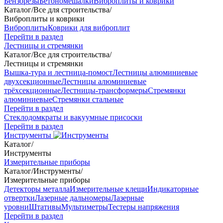
Бензорезы
Бетономешалки
Виброплиты и коврики
Каталог
/
Все для строительства
/
Виброплиты и коврики
Виброплиты
Коврики для виброплит
Перейти в раздел
Лестницы и стремянки
Каталог
/
Все для строительства
/
Лестницы и стремянки
Вышка-тура и лестница-помост
Лестницы алюминиевые
двухсекционные
Лестницы алюминиевые
трёхсекционные
Лестницы-трансформеры
Стремянки
алюминиевые
Стремянки стальные
Перейти в раздел
Стеклодомкраты и вакуумные присоски
Перейти в раздел
Инструменты
Каталог
/
Инструменты
Измерительные приборы
Каталог
/
Инструменты
/
Измерительные приборы
Детекторы металла
Измерительные клещи
Индикаторные
отвертки
Лазерные дальномеры
Лазерные
уровни
Штативы
Мультиметры
Тестеры напряжения
Перейти в раздел