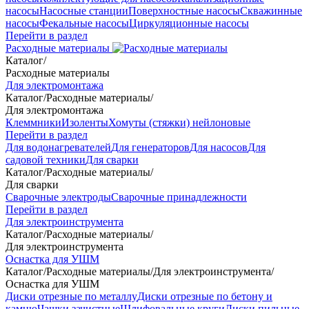
насосы
Насосные станции
Поверхностные насосы
Скважинные
насосы
Фекальные насосы
Циркуляционные насосы
Перейти в раздел
Расходные материалы
Каталог
/
Расходные материалы
Для электромонтажа
Каталог
/
Расходные материалы
/
Для электромонтажа
Клеммники
Изоленты
Хомуты (стяжки) нейлоновые
Перейти в раздел
Для водонагревателей
Для генераторов
Для насосов
Для
садовой техники
Для сварки
Каталог
/
Расходные материалы
/
Для сварки
Сварочные электроды
Сварочные принадлежности
Перейти в раздел
Для электроинструмента
Каталог
/
Расходные материалы
/
Для электроинструмента
Оснастка для УШМ
Каталог
/
Расходные материалы
/
Для электроинструмента
/
Оснастка для УШМ
Диски отрезные по металлу
Диски отрезные по бетону и
камню
Чашки зачистные
Шлифовальные круги
Диски пильные