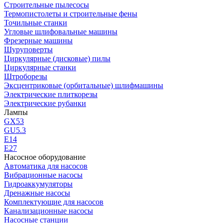
Строительные пылесосы
Термопистолеты и строительные фены
Точильные станки
Угловые шлифовальные машины
Фрезерные машины
Шуруповерты
Циркулярные (дисковые) пилы
Циркулярные станки
Штроборезы
Эксцентриковые (орбитальные) шлифмашины
Электрические плиткорезы
Электрические рубанки
Лампы
GX53
GU5.3
Е14
Е27
Насосное оборудование
Автоматика для насосов
Вибрационные насосы
Гидроаккумуляторы
Дренажные насосы
Комплектующие для насосов
Канализационные насосы
Насосные станции