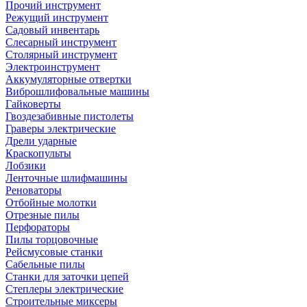
Прочий инструмент
Режущий инструмент
Садовый инвентарь
Слесарный инструмент
Столярный инструмент
Электроинструмент
Аккумуляторные отвертки
Виброшлифовальные машины
Гайковерты
Гвоздезабивные пистолеты
Граверы электрические
Дрели ударные
Краскопульты
Лобзики
Ленточные шлифмашины
Реноваторы
Отбойные молотки
Отрезные пилы
Перфораторы
Пилы торцовочные
Рейсмусовые станки
Сабельные пилы
Станки для заточки цепей
Степлеры электрические
Строительные миксеры