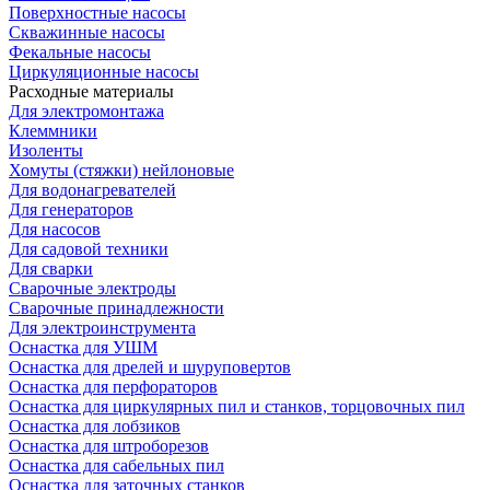
Поверхностные насосы
Скважинные насосы
Фекальные насосы
Циркуляционные насосы
Расходные материалы
Для электромонтажа
Клеммники
Изоленты
Хомуты (стяжки) нейлоновые
Для водонагревателей
Для генераторов
Для насосов
Для садовой техники
Для сварки
Сварочные электроды
Сварочные принадлежности
Для электроинструмента
Оснастка для УШМ
Оснастка для дрелей и шуруповертов
Оснастка для перфораторов
Оснастка для циркулярных пил и станков, торцовочных пил
Оснастка для лобзиков
Оснастка для штроборезов
Оснастка для сабельных пил
Оснастка для заточных станков