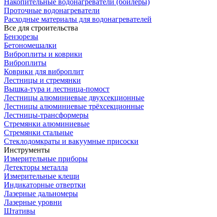
Накопительные водонагреватели (бойлеры)
Проточные водонагреватели
Расходные материалы для водонагревателей
Все для строительства
Бензорезы
Бетономешалки
Виброплиты и коврики
Виброплиты
Коврики для виброплит
Лестницы и стремянки
Вышка-тура и лестница-помост
Лестницы алюминиевые двухсекционные
Лестницы алюминиевые трёхсекционные
Лестницы-трансформеры
Стремянки алюминиевые
Стремянки стальные
Стеклодомкраты и вакуумные присоски
Инструменты
Измерительные приборы
Детекторы металла
Измерительные клещи
Индикаторные отвертки
Лазерные дальномеры
Лазерные уровни
Штативы