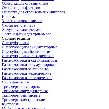
Оснастка для отрезных пил
Оснастка для фрезеров
Оснастка для строительных миксеров
Крепеж
Заклёпки алюминиевые
Скобы для степлера
Хомуты металлические
Леска и диски для триммеров
Садовая техника
Снегоуборщики
Снегоуборщики аккумуляторные
Снегоуборщики бензиновые
Снегоуборщики электрические
Газонокосилки и скарификаторы
Газонокосилки аккумуляторные
Газонокосилки бензиновые
Газонокосилки механические
Газонокосилки электрические
Скарификаторы
Триммеры и кусторезы
Триммеры аккумуляторные
Триммеры бензиновые
Триммеры электрические
Кусторезы
Мойки высокого давления