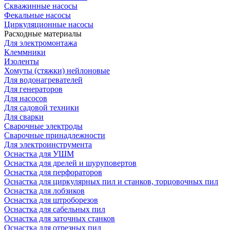
Скважинные насосы
Фекальные насосы
Циркуляционные насосы
Расходные материалы
Для электромонтажа
Клеммники
Изоленты
Хомуты (стяжки) нейлоновые
Для водонагревателей
Для генераторов
Для насосов
Для садовой техники
Для сварки
Сварочные электроды
Сварочные принадлежности
Для электроинструмента
Оснастка для УШМ
Оснастка для дрелей и шуруповертов
Оснастка для перфораторов
Оснастка для циркулярных пил и станков, торцовочных пил
Оснастка для лобзиков
Оснастка для штроборезов
Оснастка для сабельных пил
Оснастка для заточных станков
Оснастка для отрезных пил