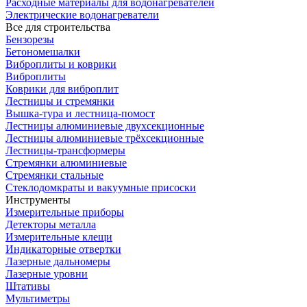
Расходные материалы для водонагревателей
Электрические водонагреватели
Все для строительства
Бензорезы
Бетономешалки
Виброплиты и коврики
Виброплиты
Коврики для виброплит
Лестницы и стремянки
Вышка-тура и лестница-помост
Лестницы алюминиевые двухсекционные
Лестницы алюминиевые трёхсекционные
Лестницы-трансформеры
Стремянки алюминиевые
Стремянки стальные
Стеклодомкраты и вакуумные присоски
Инструменты
Измерительные приборы
Детекторы металла
Измерительные клещи
Индикаторные отвертки
Лазерные дальномеры
Лазерные уровни
Штативы
Мультиметры