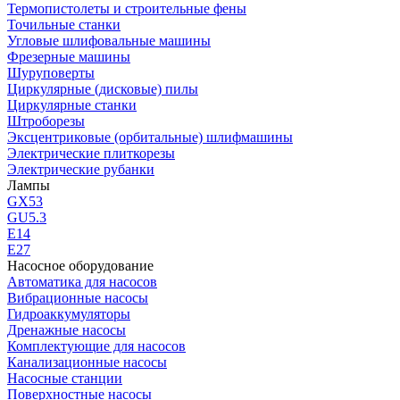
Термопистолеты и строительные фены
Точильные станки
Угловые шлифовальные машины
Фрезерные машины
Шуруповерты
Циркулярные (дисковые) пилы
Циркулярные станки
Штроборезы
Эксцентриковые (орбитальные) шлифмашины
Электрические плиткорезы
Электрические рубанки
Лампы
GX53
GU5.3
Е14
Е27
Насосное оборудование
Автоматика для насосов
Вибрационные насосы
Гидроаккумуляторы
Дренажные насосы
Комплектующие для насосов
Канализационные насосы
Насосные станции
Поверхностные насосы