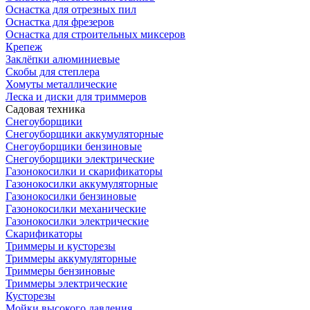
Оснастка для отрезных пил
Оснастка для фрезеров
Оснастка для строительных миксеров
Крепеж
Заклёпки алюминиевые
Скобы для степлера
Хомуты металлические
Леска и диски для триммеров
Садовая техника
Снегоуборщики
Снегоуборщики аккумуляторные
Снегоуборщики бензиновые
Снегоуборщики электрические
Газонокосилки и скарификаторы
Газонокосилки аккумуляторные
Газонокосилки бензиновые
Газонокосилки механические
Газонокосилки электрические
Скарификаторы
Триммеры и кусторезы
Триммеры аккумуляторные
Триммеры бензиновые
Триммеры электрические
Кусторезы
Мойки высокого давления