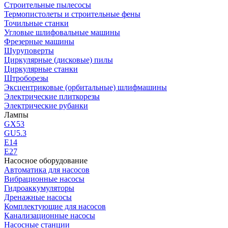
Строительные пылесосы
Термопистолеты и строительные фены
Точильные станки
Угловые шлифовальные машины
Фрезерные машины
Шуруповерты
Циркулярные (дисковые) пилы
Циркулярные станки
Штроборезы
Эксцентриковые (орбитальные) шлифмашины
Электрические плиткорезы
Электрические рубанки
Лампы
GX53
GU5.3
Е14
Е27
Насосное оборудование
Автоматика для насосов
Вибрационные насосы
Гидроаккумуляторы
Дренажные насосы
Комплектующие для насосов
Канализационные насосы
Насосные станции