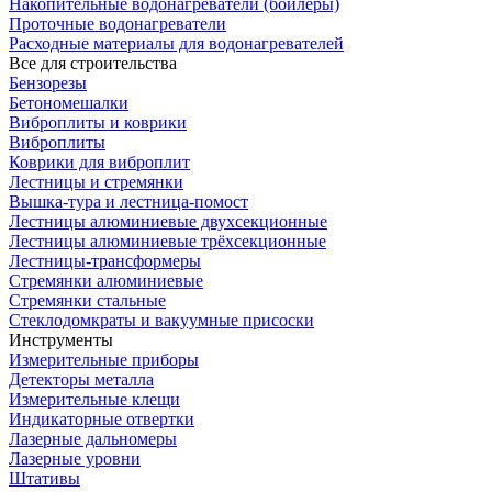
Накопительные водонагреватели (бойлеры)
Проточные водонагреватели
Расходные материалы для водонагревателей
Все для строительства
Бензорезы
Бетономешалки
Виброплиты и коврики
Виброплиты
Коврики для виброплит
Лестницы и стремянки
Вышка-тура и лестница-помост
Лестницы алюминиевые двухсекционные
Лестницы алюминиевые трёхсекционные
Лестницы-трансформеры
Стремянки алюминиевые
Стремянки стальные
Стеклодомкраты и вакуумные присоски
Инструменты
Измерительные приборы
Детекторы металла
Измерительные клещи
Индикаторные отвертки
Лазерные дальномеры
Лазерные уровни
Штативы