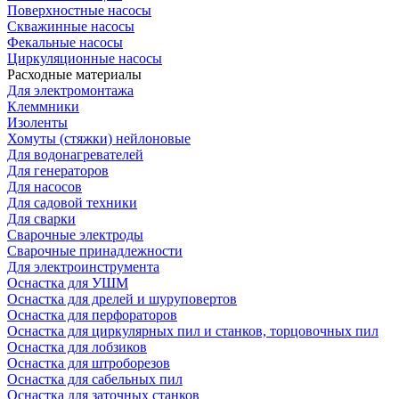
Поверхностные насосы
Скважинные насосы
Фекальные насосы
Циркуляционные насосы
Расходные материалы
Для электромонтажа
Клеммники
Изоленты
Хомуты (стяжки) нейлоновые
Для водонагревателей
Для генераторов
Для насосов
Для садовой техники
Для сварки
Сварочные электроды
Сварочные принадлежности
Для электроинструмента
Оснастка для УШМ
Оснастка для дрелей и шуруповертов
Оснастка для перфораторов
Оснастка для циркулярных пил и станков, торцовочных пил
Оснастка для лобзиков
Оснастка для штроборезов
Оснастка для сабельных пил
Оснастка для заточных станков