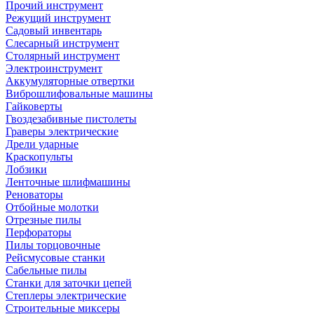
Прочий инструмент
Режущий инструмент
Садовый инвентарь
Слесарный инструмент
Столярный инструмент
Электроинструмент
Аккумуляторные отвертки
Виброшлифовальные машины
Гайковерты
Гвоздезабивные пистолеты
Граверы электрические
Дрели ударные
Краскопульты
Лобзики
Ленточные шлифмашины
Реноваторы
Отбойные молотки
Отрезные пилы
Перфораторы
Пилы торцовочные
Рейсмусовые станки
Сабельные пилы
Станки для заточки цепей
Степлеры электрические
Строительные миксеры