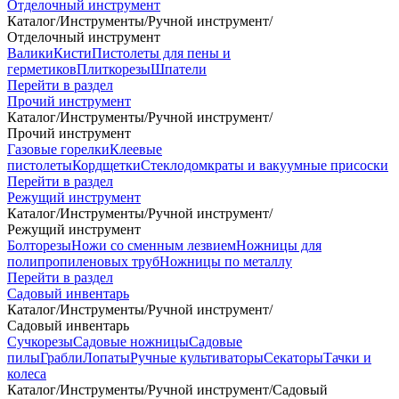
Отделочный инструмент
Каталог
/
Инструменты
/
Ручной инструмент
/
Отделочный инструмент
Валики
Кисти
Пистолеты для пены и
герметиков
Плиткорезы
Шпатели
Перейти в раздел
Прочий инструмент
Каталог
/
Инструменты
/
Ручной инструмент
/
Прочий инструмент
Газовые горелки
Клеевые
пистолеты
Кордщетки
Стеклодомкраты и вакуумные присоски
Перейти в раздел
Режущий инструмент
Каталог
/
Инструменты
/
Ручной инструмент
/
Режущий инструмент
Болторезы
Ножи со сменным лезвием
Ножницы для
полипропиленовых труб
Ножницы по металлу
Перейти в раздел
Садовый инвентарь
Каталог
/
Инструменты
/
Ручной инструмент
/
Садовый инвентарь
Сучкорезы
Садовые ножницы
Садовые
пилы
Грабли
Лопаты
Ручные культиваторы
Секаторы
Тачки и
колеса
Каталог
/
Инструменты
/
Ручной инструмент
/
Садовый