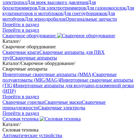
электропил
Для моек высокого давления
Для
бензотриммеров
Для электротриммеров
Для газонокосилок
Для
культиваторов и мотоблоков
Для снегоуборщиков
Для
мотобуров
Для зернодробилок
Оригинальные запчасти
Перейти в раздел
Перейти в раздел
Сварочное оборудование
Каталог
/
Сварочное оборудование
Сварочные краги
Сварочные аппараты для ПВХ
труб
Сварочные аппараты
Каталог
/
Сварочное оборудование
/
Сварочные аппараты
Инверторные сварочные аппараты (ММА)
Сварочные
полуавтоматы (MIG/MAG)
Инверторные сварочные аппараты
(TIG)
Инверторные аппараты для воздушно-плазменной резки
(ИПР)
Перейти в раздел
Сварочные горелки
Сварочные маски
Сварочные
принадлежности
Сварочные электроды
Перейти в раздел
Силовая техника
Каталог
/
Силовая техника
Автоматические устройства