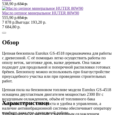
538,90 р.
634 р.
Масло цепное минеральное HUTER 80W90
555,90 р.
654 р.
7 878 р.
Выгода:
193,20 р.
7 684,80 р.
Обзор
Цепная бензопила Eurolux GS-4518 предназначена для работы
с древесиной. С её помощью легко осуществить работы по
опилу веток, заготовке дров, валке деревьев. Она также
подходит для продольной и поперечной распиловки готовых
брёвен. Бензопилу можно использовать при благоустройстве
приусадебного участка или при проведении строительных
работ.
Цепная пила на бензиновом топливе модели Eurolux GS-4518
оснащена двухтактным двигателем мощностью 2300 Вт с
воздушным охлаждением, объём её топливного бака
Характеристики
составляет 550 мл. Она проста и удобна в управлении, а
наличие антивибрационной системы обеспечивает оператору
комфорт даже при длительной работе.
Тип двигателя
2-х тактный, с воздушным охлаждением