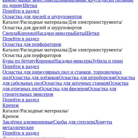
по дереву
Щетки
Перейти в раздел
Оснастка для дрелей и шуруповертов
Каталог
/
Расходные материалы
/
Для электроинструмента
/
Оснастка для дрелей и шуруповертов
Сверла
Коронки
Насадки-миксеры
Биты
Щетки
Перейти в раздел
Оснастка для перфораторов
Каталог
/
Расходные материалы
/
Для электроинструмента
/
Оснастка для перфораторов
Буры по бетону
Коронки
Насадки-миксеры
Зубила и пики
Перейти в раздел
Оснастка для циркулярных пил и станков, торцовочных
пил
Оснастка для лобзиков
Оснастка для штроборезов
Оснастка
для сабельных пил
Оснастка для заточных станков
Оснастка
для отрезных пил
Оснастка для фрезеров
Оснастка для
строительных миксеров
Перейти в раздел
Крепеж
Каталог
/
Расходные материалы
/
Крепеж
Заклёпки алюминиевые
Скобы для степлера
Хомуты
металлические
Перейти в раздел