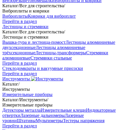
Бензорезы
Бетономешалки
Виброплиты и коврики
Каталог
/
Все для строительства
/
Виброплиты и коврики
Виброплиты
Коврики для виброплит
Перейти в раздел
Лестницы и стремянки
Каталог
/
Все для строительства
/
Лестницы и стремянки
Вышка-тура и лестница-помост
Лестницы алюминиевые
двухсекционные
Лестницы алюминиевые
трёхсекционные
Лестницы-трансформеры
Стремянки
алюминиевые
Стремянки стальные
Перейти в раздел
Стеклодомкраты и вакуумные присоски
Перейти в раздел
Инструменты
Каталог
/
Инструменты
Измерительные приборы
Каталог
/
Инструменты
/
Измерительные приборы
Детекторы металла
Измерительные клещи
Индикаторные
отвертки
Лазерные дальномеры
Лазерные
уровни
Штативы
Мультиметры
Тестеры напряжения
Перейти в раздел