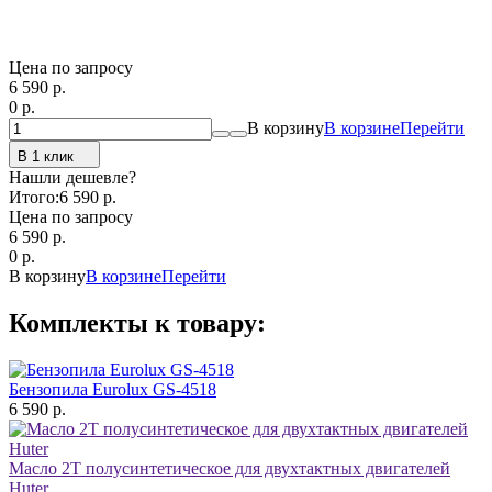
Цена по запросу
6 590
p.
0
p.
В корзину
В корзине
Перейти
В 1 клик
Нашли дешевле?
Итого:
6 590 p.
Цена по запросу
6 590
p.
0
p.
В корзину
В корзине
Перейти
Комплекты к товару:
Бензопила Eurolux GS-4518
6 590 р.
Масло 2Т полусинтетическое для двухтактных двигателей
Huter