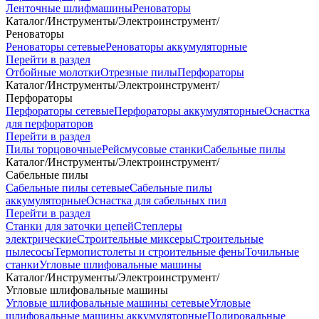
Ленточные шлифмашины
Реноваторы
Каталог
/
Инструменты
/
Электроинструмент
/
Реноваторы
Реноваторы сетевые
Реноваторы аккумуляторные
Перейти в раздел
Отбойные молотки
Отрезные пилы
Перфораторы
Каталог
/
Инструменты
/
Электроинструмент
/
Перфораторы
Перфораторы сетевые
Перфораторы аккумуляторные
Оснастка
для перфораторов
Перейти в раздел
Пилы торцовочные
Рейсмусовые станки
Сабельные пилы
Каталог
/
Инструменты
/
Электроинструмент
/
Сабельные пилы
Сабельные пилы сетевые
Сабельные пилы
аккумуляторные
Оснастка для сабельных пил
Перейти в раздел
Станки для заточки цепей
Степлеры
электрические
Строительные миксеры
Строительные
пылесосы
Термопистолеты и строительные фены
Точильные
станки
Угловые шлифовальные машины
Каталог
/
Инструменты
/
Электроинструмент
/
Угловые шлифовальные машины
Угловые шлифовальные машины сетевые
Угловые
шлифовальные машины аккумуляторные
Полировальные