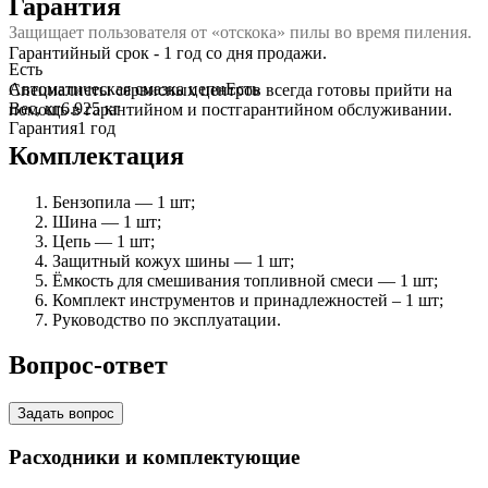
Гарантия
Защищает пользователя от «отскока» пилы во время пиления.
Гарантийный срок - 1 год со дня продажи.
Есть
Автоматическая смазка цепи
Есть
Специалисты сервисных центров всегда готовы прийти на
Вес, кг
6.925 кг
помощь в гарантийном и постгарантийном обслуживании.
Гарантия
1 год
Комплектация
Бензопила — 1 шт;
Шина — 1 шт;
Цепь — 1 шт;
Защитный кожух шины — 1 шт;
Ёмкость для смешивания топливной смеси — 1 шт;
Комплект инструментов и принадлежностей – 1 шт;
Руководство по эксплуатации.
Вопрос-ответ
Задать вопрос
Расходники и комплектующие