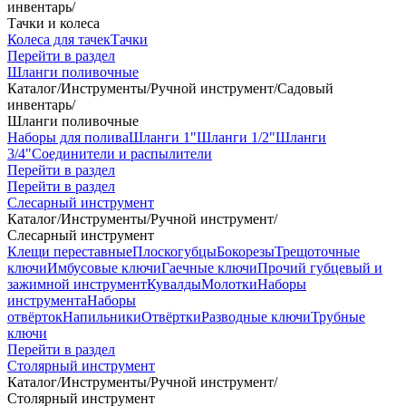
инвентарь
/
Тачки и колеса
Колеса для тачек
Тачки
Перейти в раздел
Шланги поливочные
Каталог
/
Инструменты
/
Ручной инструмент
/
Садовый
инвентарь
/
Шланги поливочные
Наборы для полива
Шланги 1"
Шланги 1/2"
Шланги
3/4"
Соединители и распылители
Перейти в раздел
Перейти в раздел
Слесарный инструмент
Каталог
/
Инструменты
/
Ручной инструмент
/
Слесарный инструмент
Клещи переставные
Плоскогубцы
Бокорезы
Трещоточные
ключи
Имбусовые ключи
Гаечные ключи
Прочий губцевый и
зажимной инструмент
Кувалды
Молотки
Наборы
инструмента
Наборы
отвёрток
Напильники
Отвёртки
Разводные ключи
Трубные
ключи
Перейти в раздел
Столярный инструмент
Каталог
/
Инструменты
/
Ручной инструмент
/
Столярный инструмент