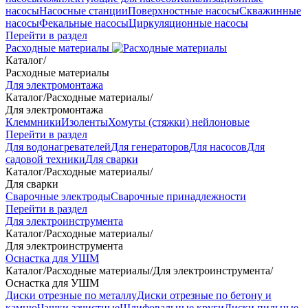
насосы
Насосные станции
Поверхностные насосы
Скважинные
насосы
Фекальные насосы
Циркуляционные насосы
Перейти в раздел
Расходные материалы
Каталог
/
Расходные материалы
Для электромонтажа
Каталог
/
Расходные материалы
/
Для электромонтажа
Клеммники
Изоленты
Хомуты (стяжки) нейлоновые
Перейти в раздел
Для водонагревателей
Для генераторов
Для насосов
Для
садовой техники
Для сварки
Каталог
/
Расходные материалы
/
Для сварки
Сварочные электроды
Сварочные принадлежности
Перейти в раздел
Для электроинструмента
Каталог
/
Расходные материалы
/
Для электроинструмента
Оснастка для УШМ
Каталог
/
Расходные материалы
/
Для электроинструмента
/
Оснастка для УШМ
Диски отрезные по металлу
Диски отрезные по бетону и
камню
Чашки зачистные
Шлифовальные круги
Диски пильные