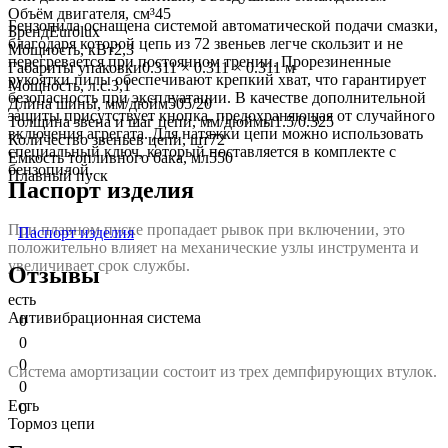
Объём двигателя, см³
45
Бензопила оснащена системой автоматической подачи смазки,
Бренд
Eurolux
благодаря которой цепь из 72 звеньев легче скользит и не
Мощность, кВт
2,3
перегревается при постоянном трении. Прорезиненные
Габариты упаковки
0.311 × 0.311 × 0.311 м
рукоятки пилы обеспечивают крепкий хват, что гарантирует
Мощность, л.с.
3,1
безопасность при эксплуатации. В качестве дополнительной
Длина шины, мм/дюйм
505/20
защиты присутствует кнопка, предохраняющая от случайного
Толщина звена и шаг цепи, мм/дюймы
1.5/0.325
включения агрегата. Для натяжки цепи можно использовать
Количество звеньев цепи, шт
72
специальный ключ, который поставляется в комплекте с
Емкость топливного бака, мл
550
бензопилой.
Плавный пуск
Паспорт изделия
При плавном пуске пропадает рывок при включении, это
Паспорт изделия
положительно влияет на механические узлы инструмента и
увеличивает срок службы.
Отзывы
есть
Антивибрационная система
0
0
0
Система амортизации состоит из трех демпфирующих втулок.
0
Есть
0
Тормоз цепи