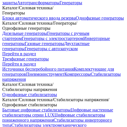
защиты
Автотрансформаторы
Генераторы
Каталог
/
Силовая техника
/
Генераторы
Блоки автоматического ввода резерва
Однофазные генераторы
Каталог
/
Силовая техника
/
Генераторы
/
Однофазные генераторы
Дизельные генераторы
Генераторы с ручным
стартером
Генераторы с электростартером
Инверторные
генераторы
Газовые генераторы
Двухтактные
генераторы
Генераторы с автозапуском
Перейти в раздел
Трехфазные генераторы
Перейти в раздел
Источники бесперебойного питания
Комплектующие для
генераторов
Пневмоинструмент
Компрессоры
Стабилизаторы
напряжения
Каталог
/
Силовая техника
/
Стабилизаторы напряжения
Однофазные стабилизаторы
Каталог
/
Силовая техника
/
Стабилизаторы напряжения
/
Однофазные стабилизаторы
Бытовые цифровые стабилизаторы
Цифровые настенные
стабилизаторы серии LUX
Цифровые стабилизаторы
пониженного напряжения
Стабилизаторы инверторного
типа
Стабилизаторы электромеханического