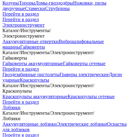
Колуны
Топоры
Ломы-гвоздодёры
Ножовки, пилы
двуручные
Стамески
Струбцины
Перейти в раздел
Перейти в раздел
Электроинструмент
Каталог
/
Инструменты
/
Электроинструмент
Аккумуляторные отвертки
Виброшлифовальные
машины
Гайковерты
Каталог
/
Инструменты
/
Электроинструмент
/
Гайковерты
Гайковерты аккумуляторные
Гайковерты сетевые
Перейти в раздел
Гвоздезабивные пистолеты
Граверы электрические
Дрели
ударные
Краскопульты
Каталог
/
Инструменты
/
Электроинструмент
/
Краскопульты
Краскопульты аккумуляторные
Краскопульты сетевые
Перейти в раздел
Лобзики
Каталог
/
Инструменты
/
Электроинструмент
/
Лобзики
Аккумуляторные лобзики
Электрические лобзики
Оснастка
для лобзиков
Перейти в раздел