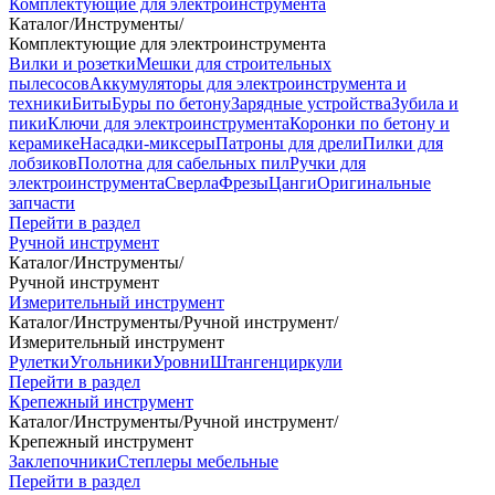
Комплектующие для электроинструмента
Каталог
/
Инструменты
/
Комплектующие для электроинструмента
Вилки и розетки
Мешки для строительных
пылесосов
Аккумуляторы для электроинструмента и
техники
Биты
Буры по бетону
Зарядные устройства
Зубила и
пики
Ключи для электроинструмента
Коронки по бетону и
керамике
Насадки-миксеры
Патроны для дрели
Пилки для
лобзиков
Полотна для сабельных пил
Ручки для
электроинструмента
Сверла
Фрезы
Цанги
Оригинальные
запчасти
Перейти в раздел
Ручной инструмент
Каталог
/
Инструменты
/
Ручной инструмент
Измерительный инструмент
Каталог
/
Инструменты
/
Ручной инструмент
/
Измерительный инструмент
Рулетки
Угольники
Уровни
Штангенциркули
Перейти в раздел
Крепежный инструмент
Каталог
/
Инструменты
/
Ручной инструмент
/
Крепежный инструмент
Заклепочники
Степлеры мебельные
Перейти в раздел