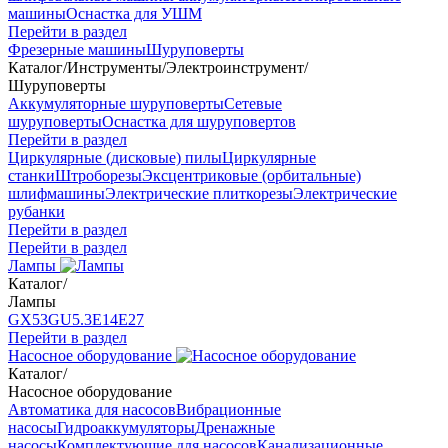
машины
Оснастка для УШМ
Перейти в раздел
Фрезерные машины
Шуруповерты
Каталог
/
Инструменты
/
Электроинструмент
/
Шуруповерты
Аккумуляторные шуруповерты
Сетевые
шуруповерты
Оснастка для шуруповертов
Перейти в раздел
Циркулярные (дисковые) пилы
Циркулярные
станки
Штроборезы
Эксцентриковые (орбитальные)
шлифмашины
Электрические плиткорезы
Электрические
рубанки
Перейти в раздел
Перейти в раздел
Лампы
Каталог
/
Лампы
GX53
GU5.3
Е14
Е27
Перейти в раздел
Насосное оборудование
Каталог
/
Насосное оборудование
Автоматика для насосов
Вибрационные
насосы
Гидроаккумуляторы
Дренажные
насосы
Комплектующие для насосов
Канализационные