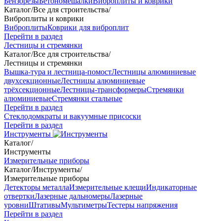
Бензорезы
Бетономешалки
Виброплиты и коврики
Каталог
/
Все для строительства
/
Виброплиты и коврики
Виброплиты
Коврики для виброплит
Перейти в раздел
Лестницы и стремянки
Каталог
/
Все для строительства
/
Лестницы и стремянки
Вышка-тура и лестница-помост
Лестницы алюминиевые
двухсекционные
Лестницы алюминиевые
трёхсекционные
Лестницы-трансформеры
Стремянки
алюминиевые
Стремянки стальные
Перейти в раздел
Стеклодомкраты и вакуумные присоски
Перейти в раздел
Инструменты
Каталог
/
Инструменты
Измерительные приборы
Каталог
/
Инструменты
/
Измерительные приборы
Детекторы металла
Измерительные клещи
Индикаторные
отвертки
Лазерные дальномеры
Лазерные
уровни
Штативы
Мультиметры
Тестеры напряжения
Перейти в раздел