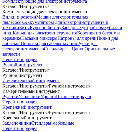
Комплектующие для электроинструмента
Каталог
/
Инструменты
/
Комплектующие для электроинструмента
Вилки и розетки
Мешки для строительных
пылесосов
Аккумуляторы для электроинструмента и
техники
Биты
Буры по бетону
Зарядные устройства
Зубила и
пики
Ключи для электроинструмента
Коронки по бетону и
керамике
Насадки-миксеры
Патроны для дрели
Пилки для
лобзиков
Полотна для сабельных пил
Ручки для
электроинструмента
Сверла
Фрезы
Цанги
Оригинальные
запчасти
Перейти в раздел
Ручной инструмент
Каталог
/
Инструменты
/
Ручной инструмент
Измерительный инструмент
Каталог
/
Инструменты
/
Ручной инструмент
/
Измерительный инструмент
Рулетки
Угольники
Уровни
Штангенциркули
Перейти в раздел
Крепежный инструмент
Каталог
/
Инструменты
/
Ручной инструмент
/
Крепежный инструмент
Заклепочники
Степлеры мебельные
Перейти в раздел