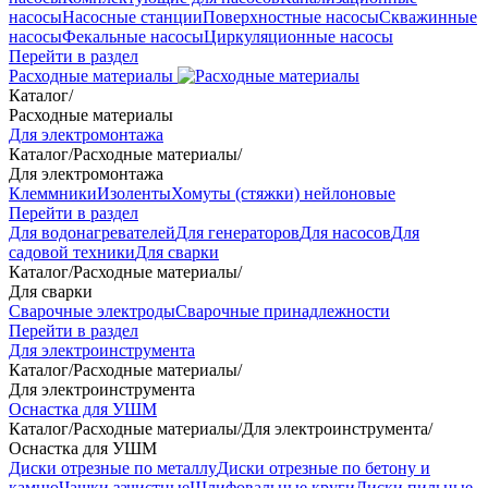
насосы
Насосные станции
Поверхностные насосы
Скважинные
насосы
Фекальные насосы
Циркуляционные насосы
Перейти в раздел
Расходные материалы
Каталог
/
Расходные материалы
Для электромонтажа
Каталог
/
Расходные материалы
/
Для электромонтажа
Клеммники
Изоленты
Хомуты (стяжки) нейлоновые
Перейти в раздел
Для водонагревателей
Для генераторов
Для насосов
Для
садовой техники
Для сварки
Каталог
/
Расходные материалы
/
Для сварки
Сварочные электроды
Сварочные принадлежности
Перейти в раздел
Для электроинструмента
Каталог
/
Расходные материалы
/
Для электроинструмента
Оснастка для УШМ
Каталог
/
Расходные материалы
/
Для электроинструмента
/
Оснастка для УШМ
Диски отрезные по металлу
Диски отрезные по бетону и
камню
Чашки зачистные
Шлифовальные круги
Диски пильные