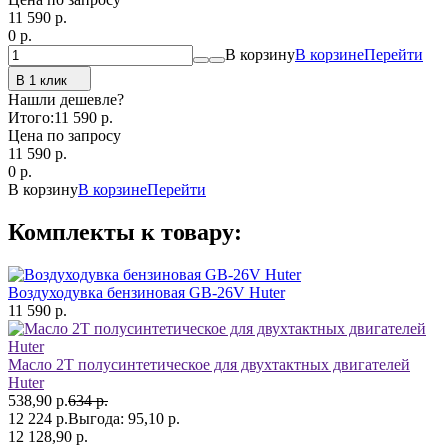
11 590
p.
0
p.
В корзину
В корзине
Перейти
В 1 клик
Нашли дешевле?
Итого:
11 590 p.
Цена по запросу
11 590
p.
0
p.
В корзину
В корзине
Перейти
Комплекты к товару:
Воздуходувка бензиновая GB-26V Huter
11 590 р.
Масло 2Т полусинтетическое для двухтактных двигателей
Huter
538,90 р.
634 р.
12 224 р.
Выгода:
95,10 р.
12 128,90 р.