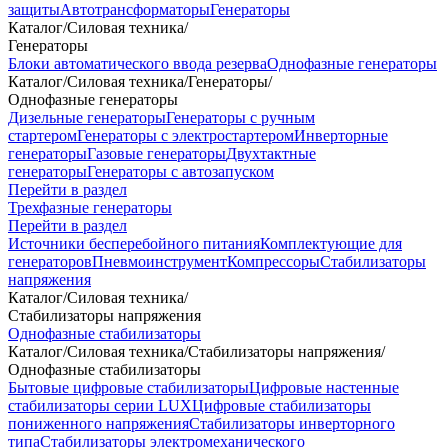
защиты
Автотрансформаторы
Генераторы
Каталог
/
Силовая техника
/
Генераторы
Блоки автоматического ввода резерва
Однофазные генераторы
Каталог
/
Силовая техника
/
Генераторы
/
Однофазные генераторы
Дизельные генераторы
Генераторы с ручным
стартером
Генераторы с электростартером
Инверторные
генераторы
Газовые генераторы
Двухтактные
генераторы
Генераторы с автозапуском
Перейти в раздел
Трехфазные генераторы
Перейти в раздел
Источники бесперебойного питания
Комплектующие для
генераторов
Пневмоинструмент
Компрессоры
Стабилизаторы
напряжения
Каталог
/
Силовая техника
/
Стабилизаторы напряжения
Однофазные стабилизаторы
Каталог
/
Силовая техника
/
Стабилизаторы напряжения
/
Однофазные стабилизаторы
Бытовые цифровые стабилизаторы
Цифровые настенные
стабилизаторы серии LUX
Цифровые стабилизаторы
пониженного напряжения
Стабилизаторы инверторного
типа
Стабилизаторы электромеханического