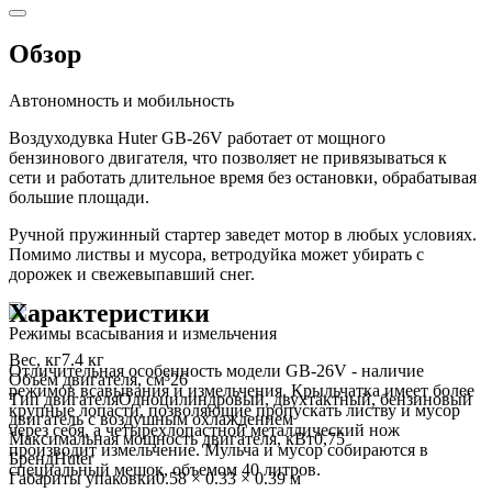
Обзор
Автономность и мобильность
Воздуходувка Huter GB-26V работает от мощного
бензинового двигателя, что позволяет не привязываться к
сети и работать длительное время без остановки, обрабатывая
большие площади.
Ручной пружинный стартер заведет мотор в любых условиях.
Помимо листвы и мусора, ветродуйка может убирать с
дорожек и свежевыпавший снег.
Характеристики
Режимы всасывания и измельчения
Вес, кг
7.4 кг
Отличительная особенность модели GB-26V - наличие
Объём двигателя, см³
26
режимов всавывания и измельчения. Крыльчатка имеет более
Тип двигателя
Одноцилиндровый, двухтактный, бензиновый
крупные лопасти, позволяющие пропускать листву и мусор
двигатель с воздушным охлаждением
через себя, а четырехлопастной металлический нож
Максимальная мощность двигателя, кВт
0,75
производит измельчение. Мульча и мусор собираются в
Бренд
Huter
специальный мешок, объемом 40 литров.
Габариты упаковки
0.58 × 0.33 × 0.39 м