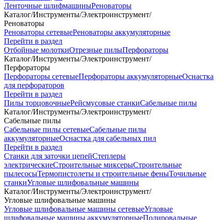
Ленточные шлифмашины
Реноваторы
Каталог
/
Инструменты
/
Электроинструмент
/
Реноваторы
Реноваторы сетевые
Реноваторы аккумуляторные
Перейти в раздел
Отбойные молотки
Отрезные пилы
Перфораторы
Каталог
/
Инструменты
/
Электроинструмент
/
Перфораторы
Перфораторы сетевые
Перфораторы аккумуляторные
Оснастка
для перфораторов
Перейти в раздел
Пилы торцовочные
Рейсмусовые станки
Сабельные пилы
Каталог
/
Инструменты
/
Электроинструмент
/
Сабельные пилы
Сабельные пилы сетевые
Сабельные пилы
аккумуляторные
Оснастка для сабельных пил
Перейти в раздел
Станки для заточки цепей
Степлеры
электрические
Строительные миксеры
Строительные
пылесосы
Термопистолеты и строительные фены
Точильные
станки
Угловые шлифовальные машины
Каталог
/
Инструменты
/
Электроинструмент
/
Угловые шлифовальные машины
Угловые шлифовальные машины сетевые
Угловые
шлифовальные машины аккумуляторные
Полировальные