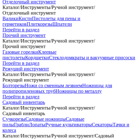
Отделочный инструмент
Каталог
/
Инструменты
/
Ручной инструмент
/
Отделочный инструмент
Валики
Кисти
Пистолеты для пены и
герметиков
Плиткорезы
Шпатели
Перейти в раздел
Прочий инструмент
Каталог
/
Инструменты
/
Ручной инструмент
/
Прочий инструмент
Газовые горелки
Клеевые
пистолеты
Кордщетки
Стеклодомкраты и вакуумные присоски
Перейти в раздел
Режущий инструмент
Каталог
/
Инструменты
/
Ручной инструмент
/
Режущий инструмент
Болторезы
Ножи со сменным лезвием
Ножницы для
полипропиленовых труб
Ножницы по металлу
Перейти в раздел
Садовый инвентарь
Каталог
/
Инструменты
/
Ручной инструмент
/
Садовый инвентарь
Сучкорезы
Садовые ножницы
Садовые
пилы
Грабли
Лопаты
Ручные культиваторы
Секаторы
Тачки и
колеса
Каталог
/
Инструменты
/
Ручной инструмент
/
Садовый