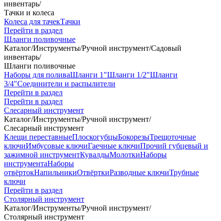
инвентарь
/
Тачки и колеса
Колеса для тачек
Тачки
Перейти в раздел
Шланги поливочные
Каталог
/
Инструменты
/
Ручной инструмент
/
Садовый
инвентарь
/
Шланги поливочные
Наборы для полива
Шланги 1"
Шланги 1/2"
Шланги
3/4"
Соединители и распылители
Перейти в раздел
Перейти в раздел
Слесарный инструмент
Каталог
/
Инструменты
/
Ручной инструмент
/
Слесарный инструмент
Клещи переставные
Плоскогубцы
Бокорезы
Трещоточные
ключи
Имбусовые ключи
Гаечные ключи
Прочий губцевый и
зажимной инструмент
Кувалды
Молотки
Наборы
инструмента
Наборы
отвёрток
Напильники
Отвёртки
Разводные ключи
Трубные
ключи
Перейти в раздел
Столярный инструмент
Каталог
/
Инструменты
/
Ручной инструмент
/
Столярный инструмент