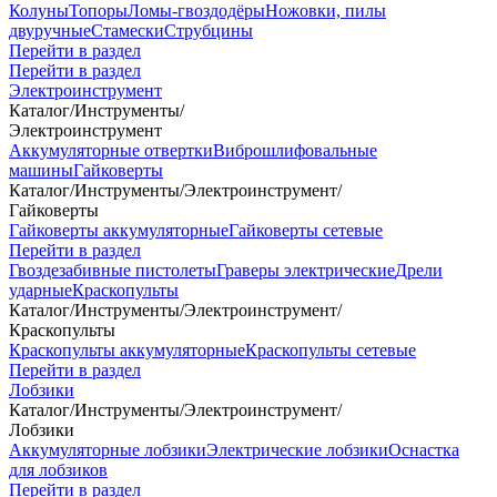
Колуны
Топоры
Ломы-гвоздодёры
Ножовки, пилы
двуручные
Стамески
Струбцины
Перейти в раздел
Перейти в раздел
Электроинструмент
Каталог
/
Инструменты
/
Электроинструмент
Аккумуляторные отвертки
Виброшлифовальные
машины
Гайковерты
Каталог
/
Инструменты
/
Электроинструмент
/
Гайковерты
Гайковерты аккумуляторные
Гайковерты сетевые
Перейти в раздел
Гвоздезабивные пистолеты
Граверы электрические
Дрели
ударные
Краскопульты
Каталог
/
Инструменты
/
Электроинструмент
/
Краскопульты
Краскопульты аккумуляторные
Краскопульты сетевые
Перейти в раздел
Лобзики
Каталог
/
Инструменты
/
Электроинструмент
/
Лобзики
Аккумуляторные лобзики
Электрические лобзики
Оснастка
для лобзиков
Перейти в раздел