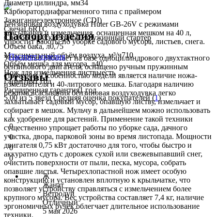
Диаметр цилиндра, мм
34
Карбюратор
диафрагменного типа с праймером
Зажигание
электронное (CDI)
Бензиновая воздуходувка Huter GB-26V с режимами
Свеча
L6RTC
всасывания и измельчения, оснащенная мешком на 40 л,
Паспорт изделия
Способ запуска
Ручной, пружинный стартер
упростит работы по уборке садового мусора, листьев, снега.
Объем бака, л
0,75
Максимальный объём воздуха, м³/ч
710
Паспорт изделия
Устройство работает на базе одноцилиндрового двухтактного
Объём мешка для мусора, л
40
бензинового двигателя, оснащено ручным пружинным
Нож для измельчения листвы
есть
Отзывы
стартером. Особенностью модели является наличие ножа-
Гарантия
1 год
измельчителя и 40-литрового мешка. Благодаря наличию
Расширенная гарантия
1 год
режима всасывания бензиновая воздуходувка легко
5.00
из 5 звезд Средняя оценка покупателей (
1
)
захватывает садовый мусор, опавшую листву, измельчает и
собирает в мешок. Мульчу в дальнейшем можно использовать
1
как удобрение для растений. Применение такой техники
0
существенно упрощает работы по уборке сада, дачного
участка, двора, парковой зоны во время листопада. Мощности
0
двигателя 0,75 кВт достаточно для того, чтобы быстро и
0
аккуратно сдуть с дорожек сухой или свежевыпавший снег,
0
очистить поверхности от пыли, песка, мусора, собрать
опавшие листья. Четырехлопастной нож имеет особую
Ж
конструкцию и установлен вплотную к крыльчатке, что
Жанат
позволяет устройству справляться с измельчением более
Ветродуй
крупного мусора. Вес устройства составляет 7,4 кг, наличие
Отличный
эргономичных ручек облегчает длительное использование
5 мая 2026
техники.