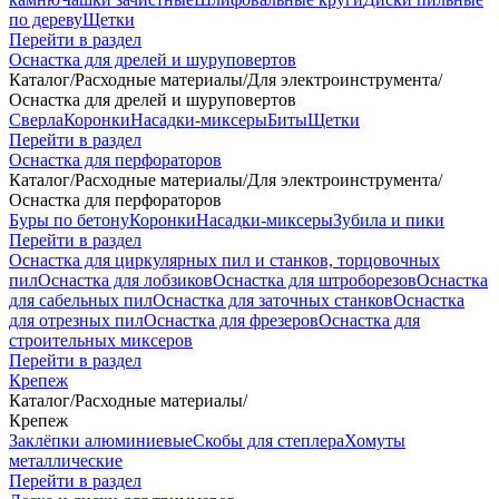
по дереву
Щетки
Перейти в раздел
Оснастка для дрелей и шуруповертов
Каталог
/
Расходные материалы
/
Для электроинструмента
/
Оснастка для дрелей и шуруповертов
Сверла
Коронки
Насадки-миксеры
Биты
Щетки
Перейти в раздел
Оснастка для перфораторов
Каталог
/
Расходные материалы
/
Для электроинструмента
/
Оснастка для перфораторов
Буры по бетону
Коронки
Насадки-миксеры
Зубила и пики
Перейти в раздел
Оснастка для циркулярных пил и станков, торцовочных
пил
Оснастка для лобзиков
Оснастка для штроборезов
Оснастка
для сабельных пил
Оснастка для заточных станков
Оснастка
для отрезных пил
Оснастка для фрезеров
Оснастка для
строительных миксеров
Перейти в раздел
Крепеж
Каталог
/
Расходные материалы
/
Крепеж
Заклёпки алюминиевые
Скобы для степлера
Хомуты
металлические
Перейти в раздел