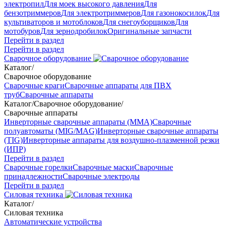
электропил
Для моек высокого давления
Для
бензотриммеров
Для электротриммеров
Для газонокосилок
Для
культиваторов и мотоблоков
Для снегоуборщиков
Для
мотобуров
Для зернодробилок
Оригинальные запчасти
Перейти в раздел
Перейти в раздел
Сварочное оборудование
Каталог
/
Сварочное оборудование
Сварочные краги
Сварочные аппараты для ПВХ
труб
Сварочные аппараты
Каталог
/
Сварочное оборудование
/
Сварочные аппараты
Инверторные сварочные аппараты (ММА)
Сварочные
полуавтоматы (MIG/MAG)
Инверторные сварочные аппараты
(TIG)
Инверторные аппараты для воздушно-плазменной резки
(ИПР)
Перейти в раздел
Сварочные горелки
Сварочные маски
Сварочные
принадлежности
Сварочные электроды
Перейти в раздел
Силовая техника
Каталог
/
Силовая техника
Автоматические устройства