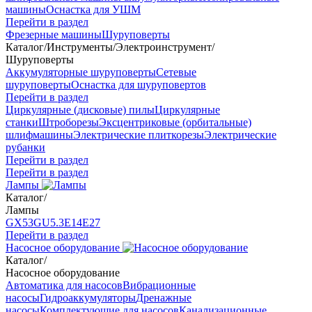
машины
Оснастка для УШМ
Перейти в раздел
Фрезерные машины
Шуруповерты
Каталог
/
Инструменты
/
Электроинструмент
/
Шуруповерты
Аккумуляторные шуруповерты
Сетевые
шуруповерты
Оснастка для шуруповертов
Перейти в раздел
Циркулярные (дисковые) пилы
Циркулярные
станки
Штроборезы
Эксцентриковые (орбитальные)
шлифмашины
Электрические плиткорезы
Электрические
рубанки
Перейти в раздел
Перейти в раздел
Лампы
Каталог
/
Лампы
GX53
GU5.3
Е14
Е27
Перейти в раздел
Насосное оборудование
Каталог
/
Насосное оборудование
Автоматика для насосов
Вибрационные
насосы
Гидроаккумуляторы
Дренажные
насосы
Комплектующие для насосов
Канализационные